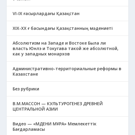
VI-IX ғасырлардағы Қазақстан
XIХ-XX ғ басындағы Қазақстанның мәдениеті
Абсолютизм на Западе и Востоке Была ли
власть Юнлэ и Токугава такой же абсолютной,
как у западных монархов
Административно-территориальные реформы в
Казахстане
Без рубрики
В.М.МАССОН — КУЛЬТУРОГЕНЕЗ ДРЕВНЕЙ
ЦЕНТРАЛЬНОЙ АЗИИ
Видео — «МӘДЕНИ МҰРА» Мемлекеттік
Бағдарламасы