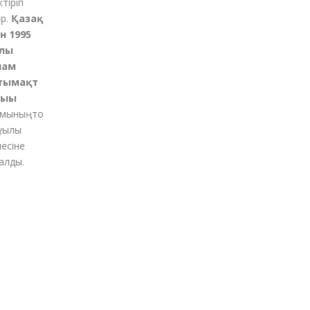
іріп
Қазақ
 1995
ы
ам
ымақт
ғы
ының
то
қылы
іне
ды.
м