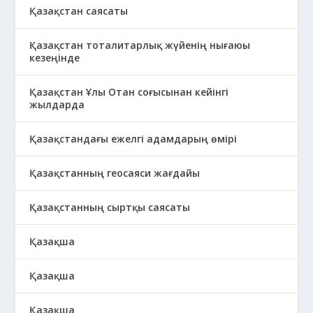
Қазақстан саясаты
Қазақстан тоталитарлық жүйенің нығаюы
кезеңінде
Қазақстан Ұлы Отан соғысынан кейінгі
жылдарда
Қазақстандағы ежелгі адамдарың өмірі
Қазақстанның геосаяси жағдайы
Қазақстанның сыртқы саясаты
Қазақша
Қазақша
Қазақша