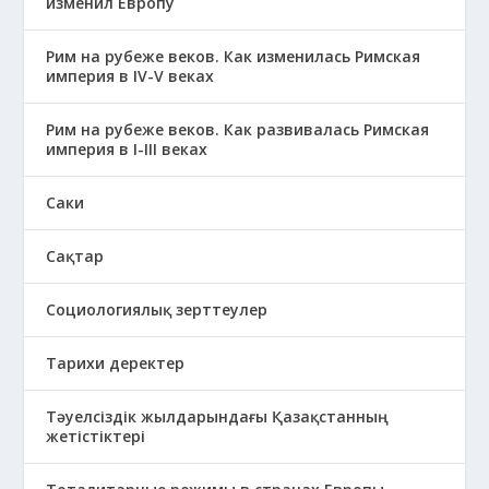
изменил Европу
Рим на рубеже веков. Как изменилась Римская
империя в IV-V веках
Рим на рубеже веков. Как развивалась Римская
империя в І-ІІІ веках
Саки
Сақтар
Социологиялық зерттеулер
Тарихи деректер
Тәуелсіздік жылдарындағы Қазақстанның
жетістіктері