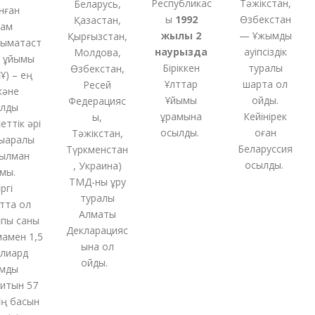
Республикас
Тәжікстан,
Беларусь,
ған
ы
1992
Өзбекстан
Қазақстан,
м
жылы 2
— Ұжымдық
Қырғызстан,
ақтаст
наурызда
қауіпсіздік
Молдова,
ұйымы
Біріккен
туралы
Өзбекстан,
 – ең
Ұлттар
шартқа қол
Ресей
әне
Ұйымы
қойды.
Федерацияс
ды
құрамына
Кейінірек
ы,
тік әрі
қосылды.
оған
Тәжікстан,
аралық
Беларуссия
Түркменстан
лман
қосылды.
,
Украина
)
ы.
ТМД-
ны
құру
і
туралы
та ол
Алматы
ы саны
Декларацияс
мен 1,5
ына қол
иард
қойды
.
ды
тын 57
 басын
қ