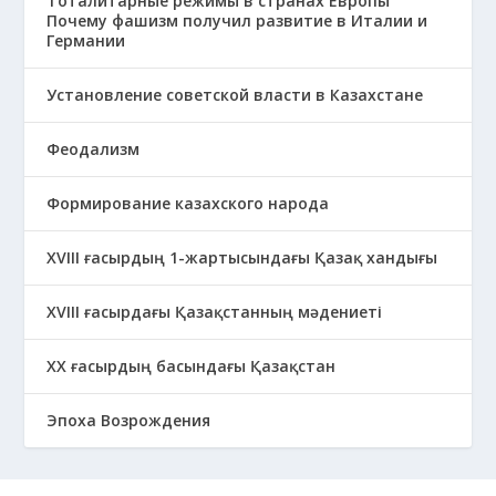
Тоталитарные режимы в странах Европы
Почему фашизм получил развитие в Италии и
Германии
Установление советской власти в Казахстане
Феодализм
Формирование казахского народа
ХVIII ғасырдың 1-жартысындағы Қазақ хандығы
ХVІІІ ғасырдағы Қазақстанның мәдениеті
ХХ ғасырдың басындағы Қазақстан
Эпоха Возрождения