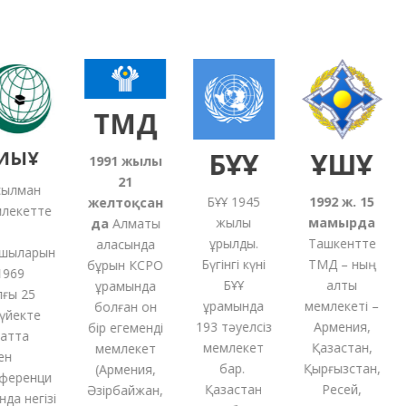
ТМД
ЫҰ
БҰҰ
ҰҚШҰ
1991
жылғы
21
лман
БҰҰ 1945
1992 ж. 15
желтоқсан
екетте
жылы
мамырда
5
да
Алматы
құрылды.
Ташкентте
қаласында
ыларын
Бүгінгі күні
ТМД – ның
бұрын КСРО
69
БҰҰ
алты
құрамында
ы 25
құрамында
мемлекеті –
болған
он
йекте
193 тәуелсіз
Армения,
бір
егеменді
тта
мемлекет
Қазақстан,
мемлекет
бар.
Қырғызстан,
(
Армения,
еренци
Қазақстан
Ресей,
Әзірбайжан,
а негізі