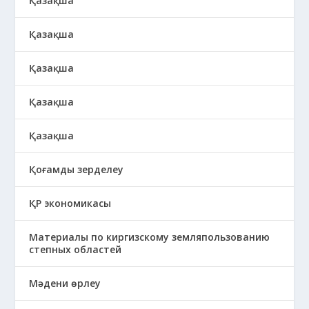
Қазақша
Қазақша
Қазақша
Қазақша
Қазақша
Қоғамды зерделеу
ҚР экономикасы
Материалы по киргизскому земляпользованию
степных областей
Мәдени өрлеу