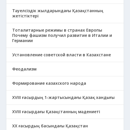
Тәуелсіздік жылдарындағы Қазақстанның
жетістіктері
Тоталитарные режимы в странах Европы
Почему фашизм получил развитие в Италии и
Германии
Установление советской власти в Казахстане
Феодализм
Формирование казахского народа
ХVIII ғасырдың 1-жартысындағы Қазақ хандығы
ХVІІІ ғасырдағы Қазақстанның мәдениеті
ХХ ғасырдың басындағы Қазақстан