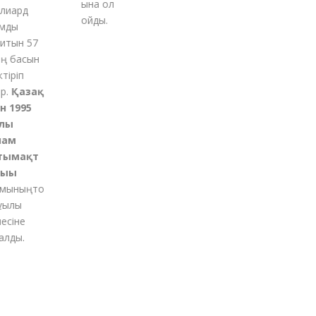
ына қол
иард
қойды
.
ды
тын 57
 басын
қ
іріп
Қазақ
1995
ы
м
ымақт
ғы
ының
то
ылы
іне
ды.
м