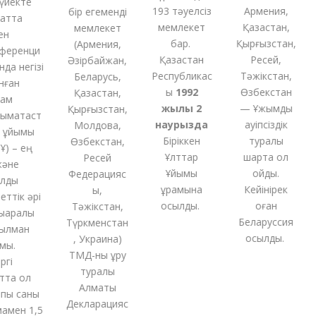
йекте
193 тәуелсіз
Армения,
бір
егеменді
тта
мемлекет
Қазақстан,
мемлекет
бар.
Қырғызстан,
(
Армения,
еренци
Қазақстан
Ресей,
Әзірбайжан,
а негізі
Республикас
Тәжікстан,
Беларусь,
ған
ы
1992
Өзбекстан
Қазақстан,
м
жылы 2
— Ұжымдық
Қырғызстан,
ақтаст
наурызда
қауіпсіздік
Молдова,
ұйымы
Біріккен
туралы
Өзбекстан,
 – ең
Ұлттар
шартқа қол
Ресей
не
Ұйымы
қойды.
Федерацияс
ды
құрамына
Кейінірек
ы,
тік әрі
қосылды.
оған
Тәжікстан,
аралық
Беларуссия
Түркменстан
лман
қосылды.
,
Украина
)
.
ТМД-
ны
құру
і
туралы
та ол
Алматы
ы саны
Декларацияс
ен 1,5