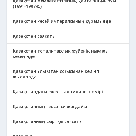
Қазақстан мемлекеттілігінің қайта жаңғыруы
(1991-1997ж.)
Қазақстан Ресей империясының құрамында
Қазақстан саясаты
Қазақстан тоталитарлық жүйенің нығаюы
кезеңінде
Қазақстан Ұлы Отан соғысынан кейінгі
жылдарда
Қазақстандағы ежелгі адамдарың өмірі
Қазақстанның геосаяси жағдайы
Қазақстанның сыртқы саясаты