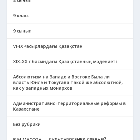
8 сынып
9 класс
9 сынып
VI-IX ғасырлардағы Қазақстан
XIХ-XX ғ басындағы Қазақстанның мәдениеті
Абсолютизм на Западе и Востоке Была ли
власть Юнлэ и Токугава такой же абсолютной,
как у западных монархов
Административно-территориальные реформы в
Казахстане
Без рубрики
В.М.МАССОН — КУЛЬТУРОГЕНЕЗ ДРЕВНЕЙ