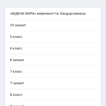
«МӘДЕНИ МҰРА» мемлекеттік бағдарламасы
10 сынып
5 класс
6 класс
6 сынып
7 класс
7 сынып
8 класс