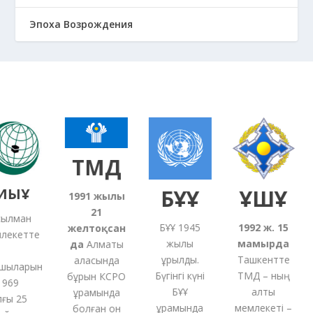
Эпоха Возрождения
ТМД
ЫҰ
БҰҰ
ҰҚШҰ
1991
жылғы
21
лман
БҰҰ 1945
1992 ж. 15
желтоқсан
екетте
жылы
мамырда
5
да
Алматы
құрылды.
Ташкентте
қаласында
ыларын
Бүгінгі күні
ТМД – ның
бұрын КСРО
69
БҰҰ
алты
құрамында
ы 25
құрамында
мемлекеті –
с
болған
он