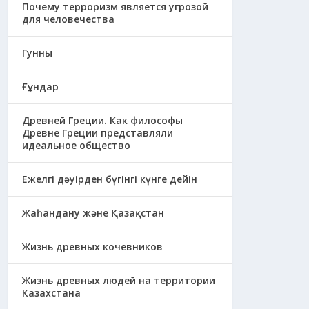
Почему терроризм является угрозой
для человечества
Гунны
Ғұндар
Древней Греции. Как философы
Древне Греции представляли
идеальное общество
Ежелгі дәуірден бүгінгі күнге дейін
Жаһандану және Қазақстан
Жизнь древных кочевников
Жизнь древных людей на территории
Казахстана