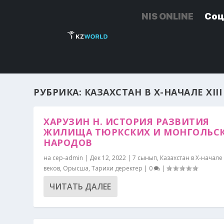
NIS ONLINE
NIS ONLINE
Соц
Соц
РУБРИКА:
КАЗАХСТАН В X-НАЧАЛЕ XII
ХАРУЗИН Н. ИСТОРИЯ РАЗВИТИЯ
ЖИЛИЩА ТЮРКСКИХ И МОНГОЛЬС
НАРОДОВ
на
cep-admin
|
Дек 12, 2022
|
7 сынып
,
Казахстан в X-начале X
веков
,
Орысша
,
Тарихи деректер
|
0
|
ЧИТАТЬ ДАЛЕЕ