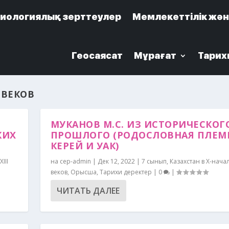
иологиялық зерттеулер
иологиялық зерттеулер
Мемлекеттілік жән
Мемлекеттілік жән
Геосаясат
Геосаясат
Мұрағат
Мұрағат
Тарих
Тарих
I ВЕКОВ
МУКАНОВ М.С. ИЗ ИСТОРИЧЕСКОГ
КИХ
ПРОШЛОГО (РОДОСЛОВНАЯ ПЛЕМ
КЕРЕЙ И УАК)
III
на
cep-admin
|
Дек 12, 2022
|
7 сынып
,
Казахстан в X-начале
веков
,
Орысша
,
Тарихи деректер
|
0
|
ЧИТАТЬ ДАЛЕЕ