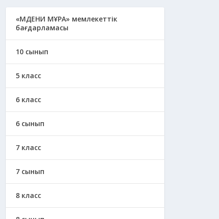
«МӘДЕНИ МҰРА» мемлекеттік
бағдарламасы
10 сынып
5 класс
6 класс
6 сынып
7 класс
7 сынып
8 класс