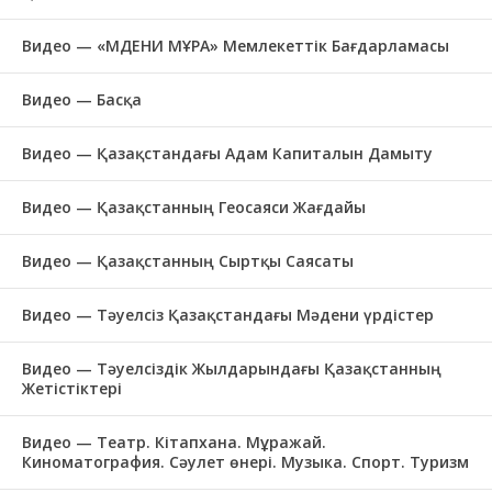
Видео — «МӘДЕНИ МҰРА» Мемлекеттік Бағдарламасы
Видео — Басқа
Видео — Қазақстандағы Адам Капиталын Дамыту
Видео — Қазақстанның Геосаяси Жағдайы
Видео — Қазақстанның Сыртқы Саясаты
Видео — Тәуелсіз Қазақстандағы Мәдени үрдістер
Видео — Тәуелсіздік Жылдарындағы Қазақстанның
Жетістіктері
Видео — Театр. Кітапхана. Мұражай.
Киноматография. Сәулет өнері. Музыка. Спорт. Туризм