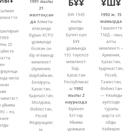
ИЫҰ
БҰҰ
ҰҚШҰ
1991
жылғы
21
ылман
БҰҰ 1945
1992 ж. 15
желтоқсан
екетте
жылы
мамырда
да
Алматы
құрылды.
Ташкентте
қаласында
шыларын
Бүгінгі күні
ТМД – ның
бұрын КСРО
969
БҰҰ
алты
құрамында
ы 25
құрамында
мемлекеті –
болған
он
үйекте
193 тәуелсіз
Армения,
бір
егеменді
тта
мемлекет
Қазақстан,
мемлекет
н
бар.
Қырғызстан,
(
Армения,
еренци
Қазақстан
Ресей,
Әзірбайжан,
а негізі
Республикас
Тәжікстан,
Беларусь,
ған
ы
1992
Өзбекстан
Қазақстан,
ам
жылы 2
— Ұжымдық
Қырғызстан,
мақтаст
наурызда
қауіпсіздік
Молдова,
ұйымы
Біріккен
туралы
Өзбекстан,
) – ең
Ұлттар
шартқа қол
Ресей
әне
Ұйымы
қойды.
Федерацияс
лды
құрамына
Кейінірек
ы,