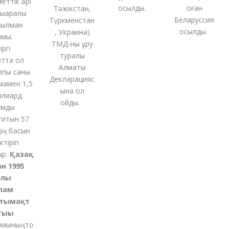
ттік әрі
қосылды.
оған
Тәжікстан,
аралық
Беларуссия
Түркменстан
лман
қосылды.
,
Украина
)
ы.
ТМД-
ны
құру
гі
туралы
тта ол
Алматы
ы саны
Декларацияс
мен 1,5
ына қол
иард
қойды
.
мды
итын 57
ң басын
тіріп
.
Қазақ
 1995
ы
ам
ымақт
ғы
мының
то