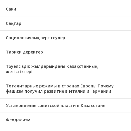
Саки
Сақтар
Социологиялық зерттеулер
Тарихи деректер
Тәуелсіздік жылдарындағы Қазақстанның
жетістіктері
Тоталитарные режимы в странах Европы Почему
фашизм получил развитие в Италии и Германии
Установление советской власти в Казахстане
Феодализм