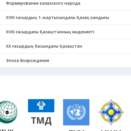
Формирование казахского народа
ХVIII ғасырдың 1-жартысындағы Қазақ хандығы
ХVІІІ ғасырдағы Қазақстанның мәдениеті
ХХ ғасырдың басындағы Қазақстан
Эпоха Возрождения
ТМД