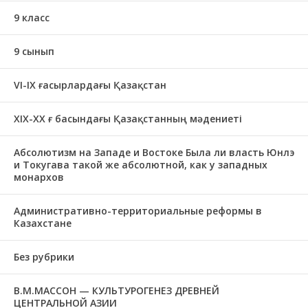
9 класс
9 сынып
VI-IX ғасырлардағы Қазақстан
XIХ-XX ғ басындағы Қазақстанның мәдениеті
Абсолютизм на Западе и Востоке Была ли власть Юнлэ
и Токугава такой же абсолютной, как у западных
монархов
Административно-территориальные реформы в
Казахстане
Без рубрики
В.М.МАССОН — КУЛЬТУРОГЕНЕЗ ДРЕВНЕЙ
ЦЕНТРАЛЬНОЙ АЗИИ