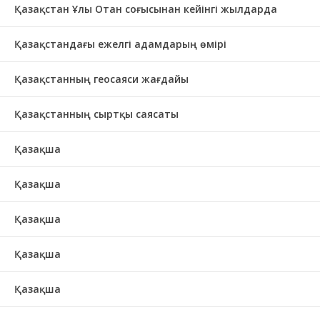
Қазақстан Ұлы Отан соғысынан кейінгі жылдарда
Қазақстандағы ежелгі адамдарың өмірі
Қазақстанның геосаяси жағдайы
Қазақстанның сыртқы саясаты
Қазақша
Қазақша
Қазақша
Қазақша
Қазақша