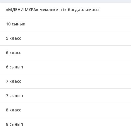
«МӘДЕНИ МҰРА» мемлекеттік бағдарламасы
10 сынып
5 класс
6 класс
6 сынып
7 класс
7 сынып
8 класс
8 сынып