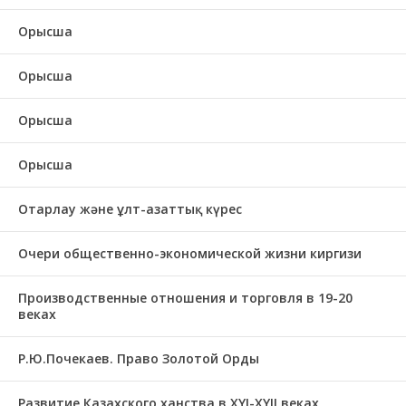
Орысша
Орысша
Орысша
Орысша
Отарлау және ұлт-азаттық күрес
Очери общественно-экономической жизни киргизи
Производственные отношения и торговля в 19-20
веках
Р.Ю.Почекаев. Право Золотой Орды
Развитие Казахского ханства в ХҮІ-ХҮІІ веках