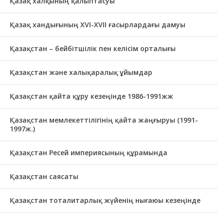
Қазақ халқының қалыптасуы
Қазақ хандығының XVI-XVII ғасырлардағы дамуы
Қазақстан – бейбітшілік пен келісім орталығы
Қазақстан және халықаралық ұйымдар
Қазақстан қайта құру кезеңінде 1986-1991жж
Қазақстан мемлекеттілігінің қайта жаңғыруы (1991-
1997ж.)
Қазақстан Ресей империясының құрамында
Қазақстан саясаты
Қазақстан тоталитарлық жүйенің нығаюы кезеңінде