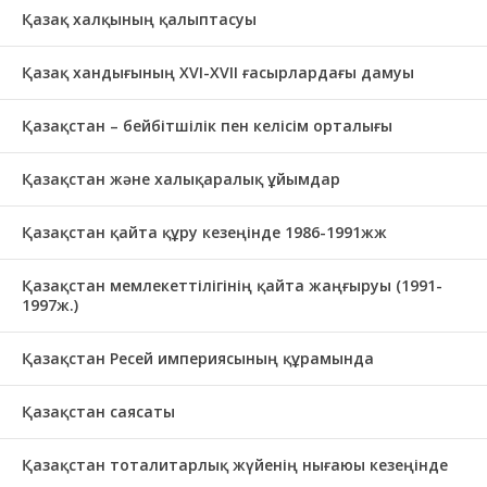
Қазақ халқының қалыптасуы
Қазақ хандығының XVI-XVII ғасырлардағы дамуы
Қазақстан – бейбітшілік пен келісім орталығы
Қазақстан және халықаралық ұйымдар
Қазақстан қайта құру кезеңінде 1986-1991жж
Қазақстан мемлекеттілігінің қайта жаңғыруы (1991-
1997ж.)
Қазақстан Ресей империясының құрамында
Қазақстан саясаты
Қазақстан тоталитарлық жүйенің нығаюы кезеңінде