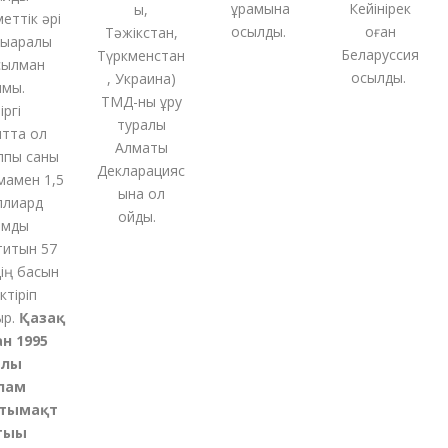
құрамына
Кейінірек
ы,
ттік әрі
қосылды.
оған
Тәжікстан,
аралық
Беларуссия
Түркменстан
лман
қосылды.
,
Украина
)
ы.
ТМД-
ны
құру
гі
туралы
та ол
Алматы
ы саны
Декларацияс
мен 1,5
ына қол
иард
қойды
.
ды
итын 57
ң басын
іріп
.
Қазақ
 1995
ы
ам
ымақт
ғы