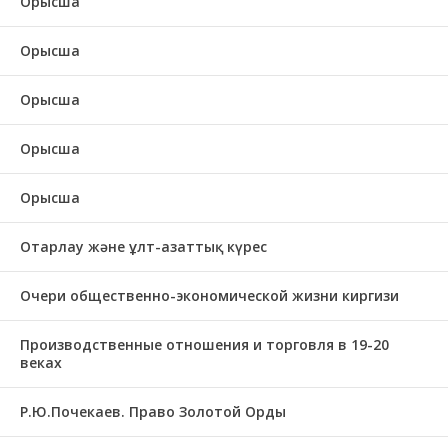
Орысша
Орысша
Орысша
Орысша
Орысша
Отарлау және ұлт-азаттық күрес
Очери общественно-экономической жизни киргизи
Производственные отношения и торговля в 19-20
веках
Р.Ю.Почекаев. Право Золотой Орды