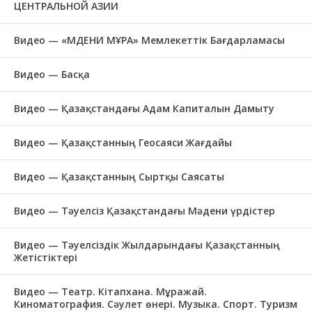
ЦЕНТРАЛЬНОЙ АЗИИ
Видео — «МӘДЕНИ МҰРА» Мемлекеттік Бағдарламасы
Видео — Басқа
Видео — Қазақстандағы Адам Капиталын Дамыту
Видео — Қазақстанның Геосаяси Жағдайы
Видео — Қазақстанның Сыртқы Саясаты
Видео — Тәуелсіз Қазақстандағы Мәдени үрдістер
Видео — Тәуелсіздік Жылдарындағы Қазақстанның
Жетістіктері
Видео — Театр. Кітапхана. Мұражай.
Киноматография. Сәулет өнері. Музыка. Спорт. Туризм