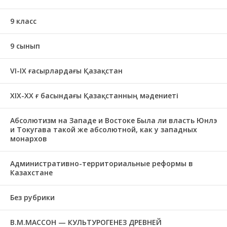
9 класс
9 сынып
VI-IX ғасырлардағы Қазақстан
XIХ-XX ғ басындағы Қазақстанның мәдениеті
Абсолютизм на Западе и Востоке Была ли власть Юнлэ
и Токугава такой же абсолютной, как у западных
монархов
Административно-территориальные реформы в
Казахстане
Без рубрики
В.М.МАССОН — КУЛЬТУРОГЕНЕЗ ДРЕВНЕЙ