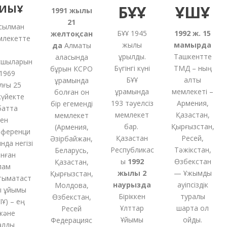
ИЫҰ
БҰҰ
ҰҚШҰ
1991
жылғы
21
лман
БҰҰ 1945
1992 ж. 15
желтоқсан
екетте
жылы
мамырда
да
Алматы
құрылды.
Ташкентте
қаласында
ыларын
Бүгінгі күні
ТМД – ның
бұрын КСРО
969
БҰҰ
алты
құрамында
ы 25
құрамында
мемлекеті –
болған
он
йекте
193 тәуелсіз
Армения,
бір
егеменді
тта
мемлекет
Қазақстан,
мемлекет
н
бар.
Қырғызстан,
(
Армения,
еренци
Қазақстан
Ресей,
Әзірбайжан,
а негізі
Республикас
Тәжікстан,
Беларусь,
ған
ы
1992
Өзбекстан
Қазақстан,
м
жылы 2
— Ұжымдық
Қырғызстан,
мақтаст
наурызда
қауіпсіздік
Молдова,
ұйымы
Біріккен
туралы
Өзбекстан,
 – ең
Ұлттар
шартқа қол
Ресей
әне
Ұйымы
қойды.
Федерацияс
лды