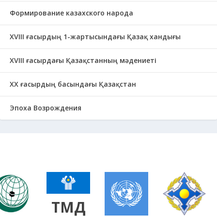
Формирование казахского народа
ХVIII ғасырдың 1-жартысындағы Қазақ хандығы
ХVІІІ ғасырдағы Қазақстанның мәдениеті
ХХ ғасырдың басындағы Қазақстан
Эпоха Возрождения
ТМД