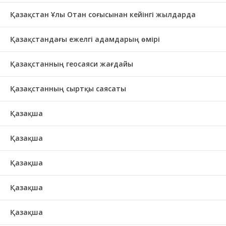
Қазақстан Ұлы Отан соғысынан кейінгі жылдарда
Қазақстандағы ежелгі адамдарың өмірі
Қазақстанның геосаяси жағдайы
Қазақстанның сыртқы саясаты
Қазақша
Қазақша
Қазақша
Қазақша
Қазақша