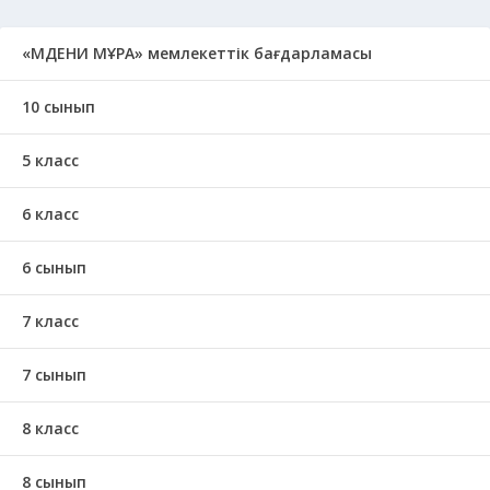
«МӘДЕНИ МҰРА» мемлекеттік бағдарламасы
10 сынып
5 класс
6 класс
6 сынып
7 класс
7 сынып
8 класс
8 сынып