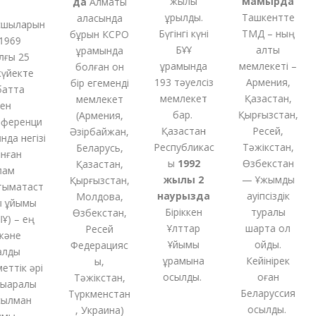
жылы
мамырда
да
Алматы
құрылды.
Ташкентте
қаласында
ыларын
Бүгінгі күні
ТМД – ның
бұрын КСРО
969
БҰҰ
алты
құрамында
ы 25
құрамында
мемлекеті –
болған
он
йекте
193 тәуелсіз
Армения,
бір
егеменді
тта
мемлекет
Қазақстан,
мемлекет
н
бар.
Қырғызстан,
(
Армения,
еренци
Қазақстан
Ресей,
Әзірбайжан,
а негізі
Республикас
Тәжікстан,
Беларусь,
ған
ы
1992
Өзбекстан
Қазақстан,
м
жылы 2
— Ұжымдық
Қырғызстан,
мақтаст
наурызда
қауіпсіздік
Молдова,
ұйымы
Біріккен
туралы
Өзбекстан,
 – ең
Ұлттар
шартқа қол
Ресей
әне
Ұйымы
қойды.
Федерацияс
лды
құрамына
Кейінірек
ы,
ттік әрі
қосылды.
оған
Тәжікстан,
аралық
Беларуссия
Түркменстан
лман
қосылды.
,
Украина
)