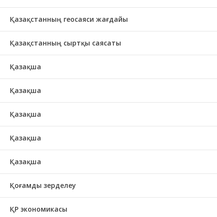
Қазақстанның геосаяси жағдайы
Қазақстанның сыртқы саясаты
Қазақша
Қазақша
Қазақша
Қазақша
Қазақша
Қоғамды зерделеу
ҚР экономикасы