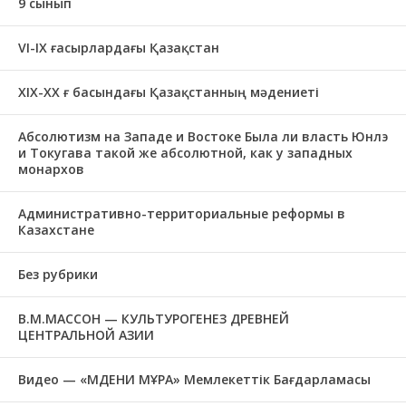
9 сынып
VI-IX ғасырлардағы Қазақстан
XIХ-XX ғ басындағы Қазақстанның мәдениеті
Абсолютизм на Западе и Востоке Была ли власть Юнлэ
и Токугава такой же абсолютной, как у западных
монархов
Административно-территориальные реформы в
Казахстане
Без рубрики
В.М.МАССОН — КУЛЬТУРОГЕНЕЗ ДРЕВНЕЙ
ЦЕНТРАЛЬНОЙ АЗИИ
Видео — «МӘДЕНИ МҰРА» Мемлекеттік Бағдарламасы