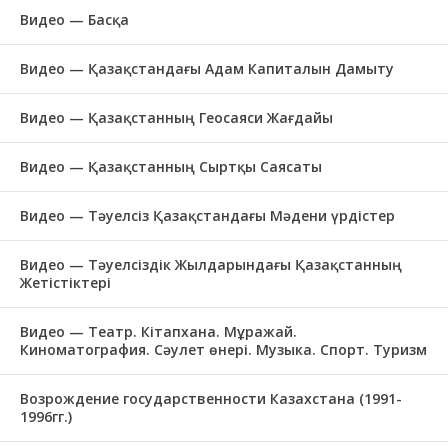
Видео — Басқа
Видео — Қазақстандағы Адам Капиталын Дамыту
Видео — Қазақстанның Геосаяси Жағдайы
Видео — Қазақстанның Сыртқы Саясаты
Видео — Тәуелсіз Қазақстандағы Мәдени үрдістер
Видео — Тәуелсіздік Жылдарындағы Қазақстанның
Жетістіктері
Видео — Театр. Кітапхана. Мұражай.
Киноматография. Сәулет өнері. Музыка. Спорт. Туризм
Возрождение государственности Казахстана (1991-
1996гг.)