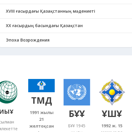
ХVІІІ ғасырдағы Қазақстанның мәдениеті
ХХ ғасырдың басындағы Қазақстан
Эпоха Возрождения
ТМД
ЫҰ
БҰҰ
ҰҚШҰ
1991
жылғы
21
лман
БҰҰ 1945
1992 ж. 15
желтоқсан
екетте