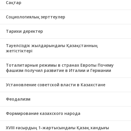
Сақтар
Социологиялық зерттеулер
Тарихи деректер
Тәуелсіздік жылдарындағы Қазақстанның
жетістіктері
Тоталитарные режимы в странах Европы Почему
фашизм получил развитие в Италии и Германии
Установление советской власти в Казахстане
Феодализм
Формирование казахского народа
ХVIII ғасырдың 1-жартысындағы Қазақ хандығы