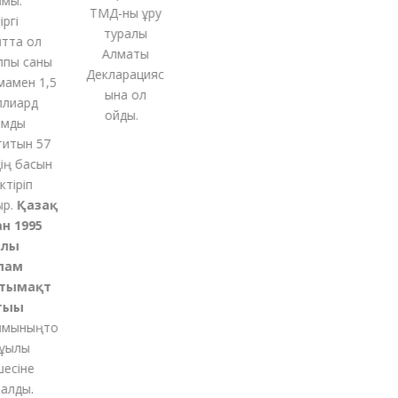
ы.
ТМД-
ны
құру
гі
туралы
та ол
Алматы
ы саны
Декларацияс
мен 1,5
ына қол
иард
қойды
.
ды
тын 57
ң басын
іріп
.
Қазақ
 1995
ы
ам
ымақт
ғы
ының
то
қылы
сіне
лды.