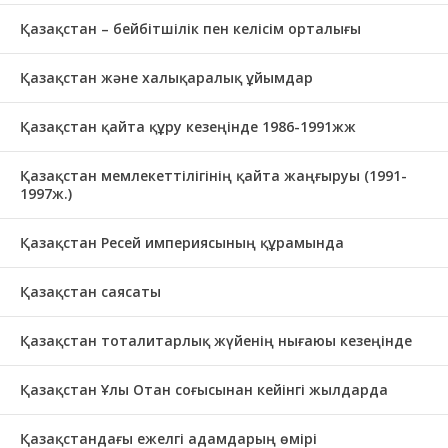
Қазақстан – бейбітшілік пен келісім орталығы
Қазақстан және халықаралық ұйымдар
Қазақстан қайта құру кезеңінде 1986-1991жж
Қазақстан мемлекеттілігінің қайта жаңғыруы (1991-
1997ж.)
Қазақстан Ресей империясының құрамында
Қазақстан саясаты
Қазақстан тоталитарлық жүйенің нығаюы кезеңінде
Қазақстан Ұлы Отан соғысынан кейінгі жылдарда
Қазақстандағы ежелгі адамдарың өмірі