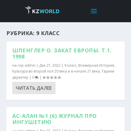
РУБРИКА:
9 КЛАСС
ШПЕНГЛЕР О. ЗАКАТ ЕВРОПЫ. Т.1.
1998
на
cep-admin
|
Дек 21, 2022
|
9 класс
,
Всемирная История
,
Культура во второй пол 20 века и в начале 21 века
,
Тарихи
деректер
|
0
|
ЧИТАТЬ ДАЛЕЕ
АС-АЛАН №1 (6) ЖУРНАЛ ПРО
ИНГУШЕТИЮ
на
cep-admin
|
Дек 21, 2022
|
9 класс
,
Всемирная История
,