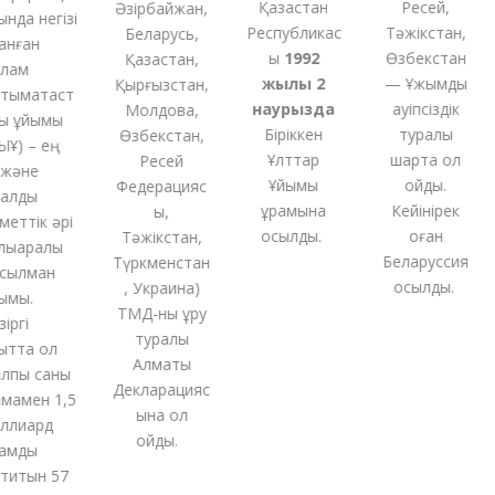
Қазақстан
Ресей,
Әзірбайжан,
да негізі
Республикас
Тәжікстан,
Беларусь,
нған
ы
1992
Өзбекстан
Қазақстан,
ам
жылы 2
— Ұжымдық
Қырғызстан,
ымақтаст
наурызда
қауіпсіздік
Молдова,
 ұйымы
Біріккен
туралы
Өзбекстан,
Ұ) – ең
Ұлттар
шартқа қол
Ресей
және
Ұйымы
қойды.
Федерацияс
алды
құрамына
Кейінірек
ы,
еттік әрі
қосылды.
оған
Тәжікстан,
қаралық
Беларуссия
Түркменстан
ылман
қосылды.
,
Украина
)
мы.
ТМД-
ны
құру
ргі
туралы
тта ол
Алматы
пы саны
Декларацияс
амен 1,5
ына қол
лиард
қойды
.
мды
титын 57