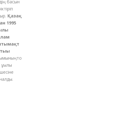
ің басын
ктіріп
р.
Қазақ
н 1995
лы
лам
тымақт
ығы
мының
то
ұқылы
есіне
алды.