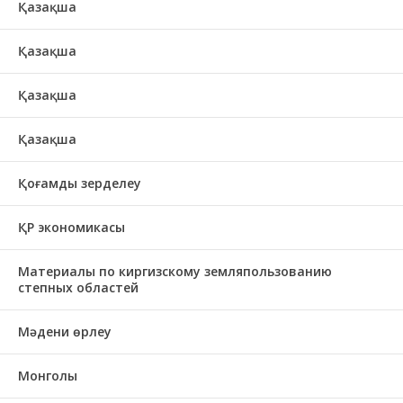
Қазақша
Қазақша
Қазақша
Қазақша
Қоғамды зерделеу
ҚР экономикасы
Материалы по киргизскому земляпользованию
степных областей
Мәдени өрлеу
Монголы