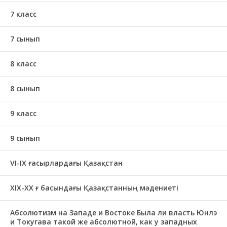
7 класс
7 сынып
8 класс
8 сынып
9 класс
9 сынып
VI-IX ғасырлардағы Қазақстан
XIХ-XX ғ басындағы Қазақстанның мәдениеті
Абсолютизм на Западе и Востоке Была ли власть Юнлэ
и Токугава такой же абсолютной, как у западных