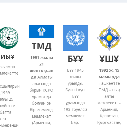
ТМД
ИЫҰ
БҰҰ
ҰҚШҰ
1991
жылғы
21
ылман
БҰҰ 1945
1992 ж. 15
желтоқсан
лекетте
жылы
мамырда
да
Алматы
құрылды.
Ташкентте
қаласында
шыларын
Бүгінгі күні
ТМД – ның
бұрын КСРО
1969
БҰҰ
алты
құрамында
ғы 25
құрамында
мемлекеті –
болған
он
үйекте
193 тәуелсіз
Армения,
бір
егеменді
атта
мемлекет
Қазақстан,
мемлекет
ен
бар.
Қырғызстан,
(
Армения,
ференци