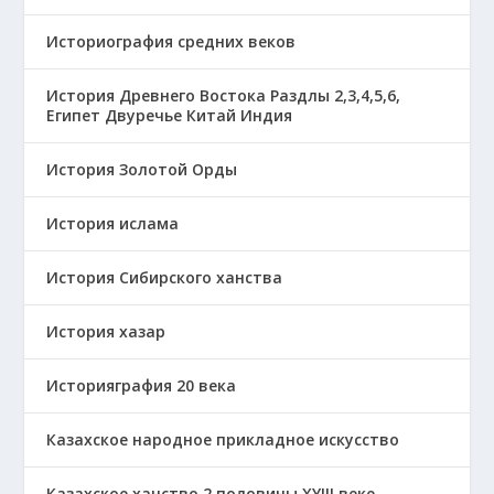
Историография средних веков
История Древнего Востока Раздлы 2,3,4,5,6,
Египет Двуречье Китай Индия
История Золотой Орды
История ислама
История Сибирского ханства
История хазар
Историяграфия 20 века
Казахское народное прикладное искусство
Казахское ханство 2 половины ХҮІІІ веке