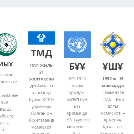
ТМД
ЫҰ
БҰҰ
ҰҚШҰ
1991
жылғы
21
лман
БҰҰ 1945
1992 ж. 15
желтоқсан
екетте
жылы
мамырда
5
да
Алматы
құрылды.
Ташкентте
қаласында
ыларын
Бүгінгі күні
ТМД – ның
бұрын КСРО
69
БҰҰ
алты
құрамында
ы 25
құрамында
мемлекеті –
болған
он
йекте
193 тәуелсіз
Армения,
бір
егеменді
тта
мемлекет
Қазақстан,
мемлекет
бар.
Қырғызстан,
(
Армения,