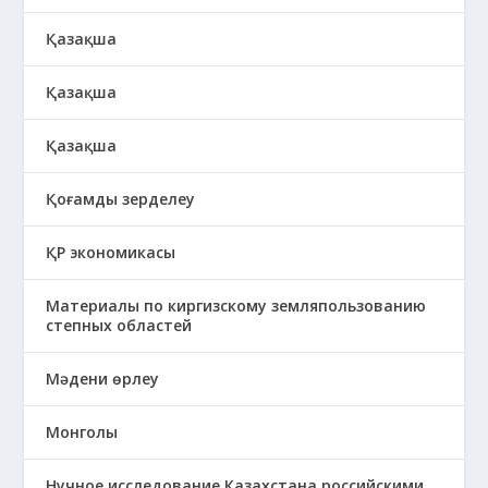
Қазақша
Қазақша
Қазақша
Қоғамды зерделеу
ҚР экономикасы
Материалы по киргизскому земляпользованию
степных областей
Мәдени өрлеу
Монголы
Нучное исследование Казахстана российскими