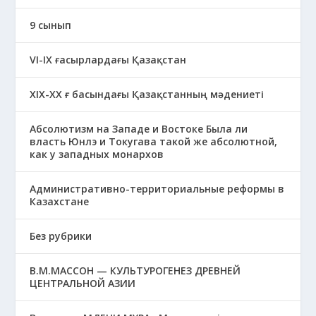
9 сынып
VI-IX ғасырлардағы Қазақстан
XIХ-XX ғ басындағы Қазақстанның мәдениеті
Абсолютизм на Западе и Востоке Была ли
власть Юнлэ и Токугава такой же абсолютной,
как у западных монархов
Административно-территориальные реформы в
Казахстане
Без рубрики
В.М.МАССОН — КУЛЬТУРОГЕНЕЗ ДРЕВНЕЙ
ЦЕНТРАЛЬНОЙ АЗИИ