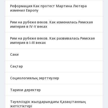
Реформация Как протест Мартина Лютера
изменил Европу
Рим на рубеже веков. Как изменилась Римская
империя в IV-V веках
Рим на рубеже веков. Как развивалась Римская
империя в І-ІІІ веках
Саки
Сақтар
Социологиялық зерттеулер
Тарихи деректер
Тәуелсіздік жылдарындағы Қазақстанның
жетістіктері