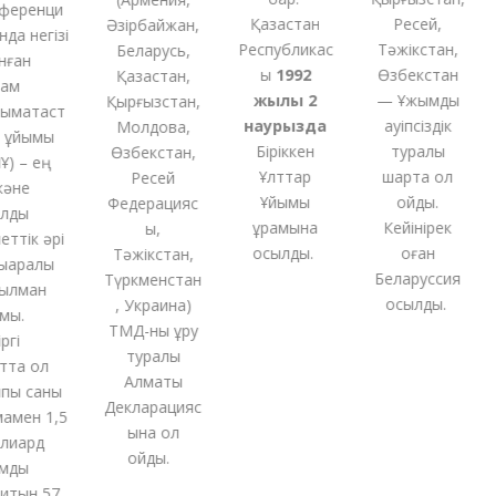
еренци
Қазақстан
Ресей,
Әзірбайжан,
а негізі
Республикас
Тәжікстан,
Беларусь,
ған
ы
1992
Өзбекстан
Қазақстан,
м
жылы 2
— Ұжымдық
Қырғызстан,
ақтаст
наурызда
қауіпсіздік
Молдова,
ұйымы
Біріккен
туралы
Өзбекстан,
 – ең
Ұлттар
шартқа қол
Ресей
әне
Ұйымы
қойды.
Федерацияс
ды
құрамына
Кейінірек
ы,
тік әрі
қосылды.
оған
Тәжікстан,
аралық
Беларуссия
Түркменстан
лман
қосылды.
,
Украина
)
ы.
ТМД-
ны
құру
і
туралы
та ол
Алматы
ы саны
Декларацияс
мен 1,5
ына қол
иард
қойды
.
ды
тын 57