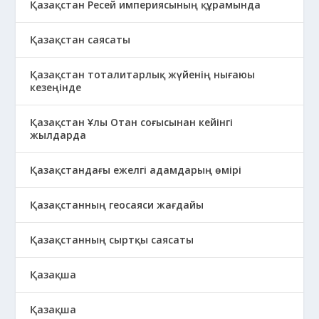
Қазақстан Ресей империясының құрамында
Қазақстан саясаты
Қазақстан тоталитарлық жүйенің нығаюы
кезеңінде
Қазақстан Ұлы Отан соғысынан кейінгі
жылдарда
Қазақстандағы ежелгі адамдарың өмірі
Қазақстанның геосаяси жағдайы
Қазақстанның сыртқы саясаты
Қазақша
Қазақша