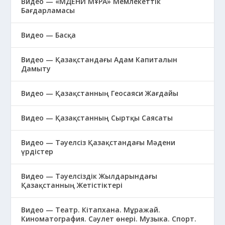
Видео — «МӘДЕНИ МҰРА» Мемлекеттік
Бағдарламасы
Видео — Басқа
Видео — Қазақстандағы Адам Капиталын
Дамыту
Видео — Қазақстанның Геосаяси Жағдайы
Видео — Қазақстанның Сыртқы Саясаты
Видео — Тәуелсіз Қазақстандағы Мәдени
үрдістер
Видео — Тәуелсіздік Жылдарындағы
Қазақстанның Жетістіктері
Видео — Театр. Кітапхана. Мұражай.
Киноматография. Сәулет өнері. Музыка. Спорт.