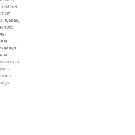
 басын
қ
іріп
Қазақ
 1995
ы
ам
ымақт
ғы
ының
то
қылы
іне
ды.
м