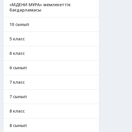
«МӘДЕНИ МҰРА» мемлекеттік
бағдарламасы
10 сынып
5 класс
6 класс
6 сынып
7 класс
7 сынып
8 класс
8 сынып