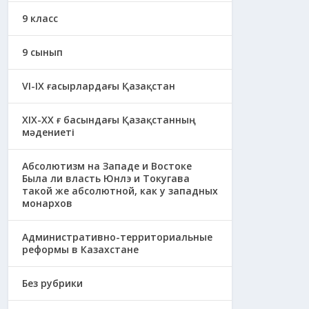
9 класс
9 сынып
VI-IX ғасырлардағы Қазақстан
XIХ-XX ғ басындағы Қазақстанның
мәдениеті
Абсолютизм на Западе и Востоке
Была ли власть Юнлэ и Токугава
такой же абсолютной, как у западных
монархов
Административно-территориальные
реформы в Казахстане
Без рубрики