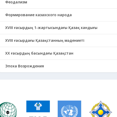
Феодализм
Формирование казахского народа
ХVIII ғасырдың 1-жартысындағы Қазақ хандығы
ХVІІІ ғасырдағы Қазақстанның мәдениеті
ХХ ғасырдың басындағы Қазақстан
Эпоха Возрождения