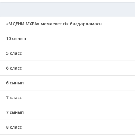
«МӘДЕНИ МҰРА» мемлекеттік бағдарламасы
10 сынып
5 класс
6 класс
6 сынып
7 класс
7 сынып
8 класс