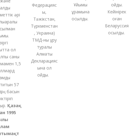
және
Ұйымы
қойды.
Федерацияс
алды
құрамына
Кейінірек
ы,
еттік әрі
қосылды.
оған
Тәжікстан,
қаралық
Беларуссия
Түркменстан
ылман
қосылды.
,
Украина
)
мы.
ТМД-
ны
құру
ргі
туралы
тта ол
Алматы
пы саны
Декларацияс
амен 1,5
ына қол
лиард
қойды
.
мды
титын 57
ің басын
ктіріп
р.
Қазақ
н 1995
лы
лам
тымақт