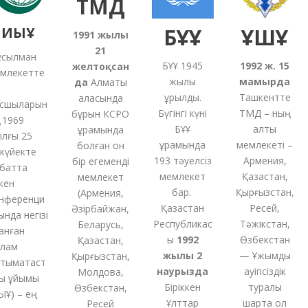
ТМД
ИЫҰ
БҰҰ
ҰҚШҰ
1991
жылғы
21
ылман
БҰҰ 1945
1992 ж. 15
желтоқсан
лекетте
жылы
мамырда
да
Алматы
құрылды.
Ташкентте
қаласында
шыларын
Бүгінгі күні
ТМД – ның
бұрын КСРО
1969
БҰҰ
алты
құрамында
ғы 25
құрамында
мемлекеті –
болған
он
күйекте
193 тәуелсіз
Армения,
бір
егеменді
атта
мемлекет
Қазақстан,
мемлекет
ен
бар.
Қырғызстан,
(
Армения,
ференци
Қазақстан
Ресей,
Әзірбайжан,
да негізі
Республикас
Тәжікстан,
Беларусь,
нған
ы
1992
Өзбекстан
Қазақстан,
ам
жылы 2
— Ұжымдық
Қырғызстан,
ымақтаст
наурызда
қауіпсіздік
Молдова,
 ұйымы
Біріккен
туралы
Өзбекстан,
Ұ) – ең
Ұлттар
шартқа қол
Ресей