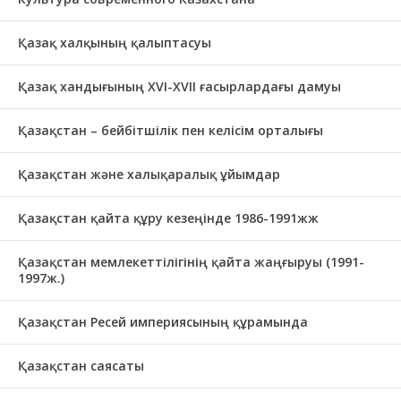
Қазақ халқының қалыптасуы
Қазақ хандығының XVI-XVII ғасырлардағы дамуы
Қазақстан – бейбітшілік пен келісім орталығы
Қазақстан және халықаралық ұйымдар
Қазақстан қайта құру кезеңінде 1986-1991жж
Қазақстан мемлекеттілігінің қайта жаңғыруы (1991-
1997ж.)
Қазақстан Ресей империясының құрамында
Қазақстан саясаты