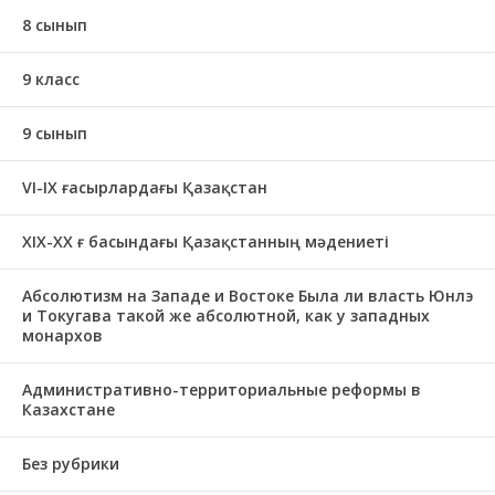
8 сынып
9 класс
9 сынып
VI-IX ғасырлардағы Қазақстан
XIХ-XX ғ басындағы Қазақстанның мәдениеті
Абсолютизм на Западе и Востоке Была ли власть Юнлэ
и Токугава такой же абсолютной, как у западных
монархов
Административно-территориальные реформы в
Казахстане
Без рубрики