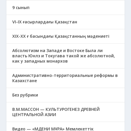
9 сынып
VI-IX ғасырлардағы Қазақстан
XIХ-XX ғ басындағы Қазақстанның мәдениеті
Абсолютизм на Западе и Востоке Была ли
власть Юнлэ и Токугава такой же абсолютной,
как у западных монархов
Административно-территориальные реформы в
Казахстане
Без рубрики
В.М.МАССОН — КУЛЬТУРОГЕНЕЗ ДРЕВНЕЙ
ЦЕНТРАЛЬНОЙ АЗИИ
Видео — «МӘДЕНИ МҰРА» Мемлекеттік