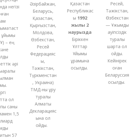
Қазақстан
Ресей,
Әзірбайжан,
а негізі
Республикас
Тәжікстан,
Беларусь,
ған
ы
1992
Өзбекстан
Қазақстан,
м
жылы 2
— Ұжымдық
Қырғызстан,
ақтаст
наурызда
қауіпсіздік
Молдова,
ұйымы
Біріккен
туралы
Өзбекстан,
 – ең
Ұлттар
шартқа қол
Ресей
әне
Ұйымы
қойды.
Федерацияс
ды
құрамына
Кейінірек
ы,
тік әрі
қосылды.
оған
Тәжікстан,
аралық
Беларуссия
Түркменстан
лман
қосылды.
,
Украина
)
ы.
ТМД-
ны
құру
і
туралы
та ол
Алматы
ы саны
Декларацияс
мен 1,5
ына қол
иард
қойды
.
ды
тын 57