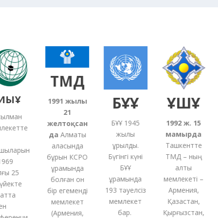
ТМД
ЫҰ
БҰҰ
ҰҚШҰ
1991
жылғы
21
лман
БҰҰ 1945
1992 ж. 15
желтоқсан
екетте
жылы
мамырда
5
да
Алматы
құрылды.
Ташкентте
қаласында
ыларын
Бүгінгі күні
ТМД – ның
бұрын КСРО
69
БҰҰ
алты
құрамында
ы 25
құрамында
мемлекеті –
болған
он
йекте
193 тәуелсіз
Армения,
бір
егеменді
тта
мемлекет
Қазақстан,
мемлекет
бар.
Қырғызстан,
(
Армения,
еренци