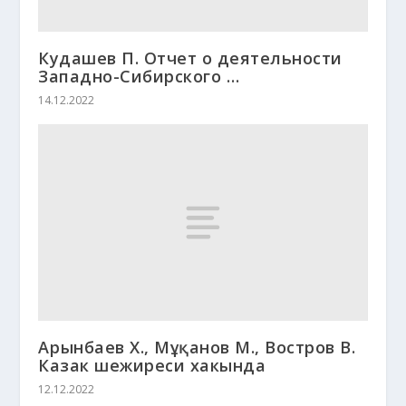
Кудашев П. Отчет о деятельности
Западно-Сибирского …
14.12.2022
Арғынбаев Х., Мұқанов М., Востров В.
Казак шежиреси хакында
12.12.2022