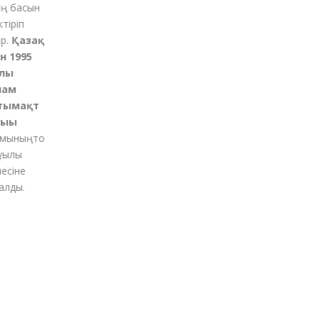
 басын
қ
іріп
Қазақ
1995
ы
м
ымақт
ғы
ының
то
қылы
іне
ды.
м