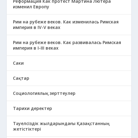
Реформация Как протест Мартина Лютера
изменил Европу
Рим на рубеже веков. Как изменилась Римская
империя в IV-V веках
Рим на рубеже веков. Как развивалась Римская
империя в І-ІІІ веках
Саки
Сақтар
Социологиялық зерттеулер
Тарихи деректер
Тәуелсіздік жылдарындағы Қазақстанның
жетістіктері