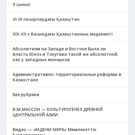
9 сынып
VI-IX ғасырлардағы Қазақстан
XIХ-XX ғ басындағы Қазақстанның мәдениеті
Абсолютизм на Западе и Востоке Была ли
власть Юнлэ и Токугава такой же абсолютной,
как у западных монархов
Административно-территориальные реформы в
Казахстане
Без рубрики
В.М.МАССОН — КУЛЬТУРОГЕНЕЗ ДРЕВНЕЙ
ЦЕНТРАЛЬНОЙ АЗИИ
Видео — «МӘДЕНИ МҰРА» Мемлекеттік
Бағдарламасы