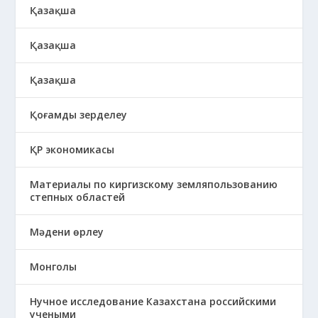
Қазақша
Қазақша
Қазақша
Қоғамды зерделеу
ҚР экономикасы
Материалы по киргизскому земляпользованию
степных областей
Мәдени өрлеу
Монголы
Нучное исследование Казахстана российскими
учеными