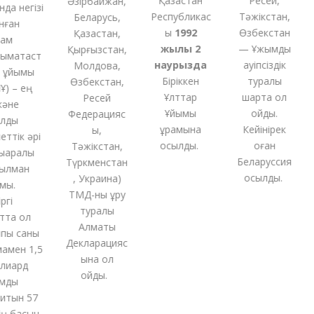
Қазақстан
Ресей,
Әзірбайжан,
а негізі
Республикас
Тәжікстан,
Беларусь,
ған
ы
1992
Өзбекстан
Қазақстан,
м
жылы 2
— Ұжымдық
Қырғызстан,
ақтаст
наурызда
қауіпсіздік
Молдова,
ұйымы
Біріккен
туралы
Өзбекстан,
 – ең
Ұлттар
шартқа қол
Ресей
не
Ұйымы
қойды.
Федерацияс
ды
құрамына
Кейінірек
ы,
тік әрі
қосылды.
оған
Тәжікстан,
аралық
Беларуссия
Түркменстан
лман
қосылды.
,
Украина
)
ы.
ТМД-
ны
құру
і
туралы
та ол
Алматы
ы саны
Декларацияс
ен 1,5
ына қол
иард
қойды
.
ды
тын 57
 басын