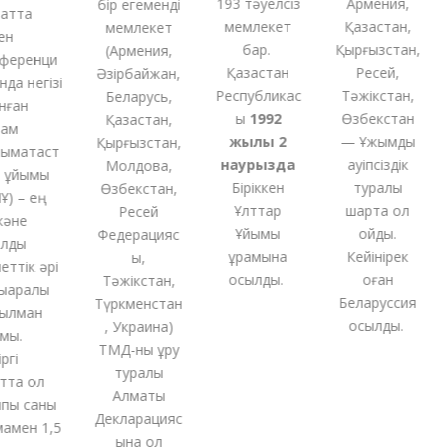
193 тәуелсіз
Армения,
бір
егеменді
тта
мемлекет
Қазақстан,
мемлекет
бар.
Қырғызстан,
(
Армения,
еренци
Қазақстан
Ресей,
Әзірбайжан,
а негізі
Республикас
Тәжікстан,
Беларусь,
ған
ы
1992
Өзбекстан
Қазақстан,
м
жылы 2
— Ұжымдық
Қырғызстан,
ақтаст
наурызда
қауіпсіздік
Молдова,
ұйымы
Біріккен
туралы
Өзбекстан,
 – ең
Ұлттар
шартқа қол
Ресей
әне
Ұйымы
қойды.
Федерацияс
ды
құрамына
Кейінірек
ы,
тік әрі
қосылды.
оған
Тәжікстан,
аралық
Беларуссия
Түркменстан
лман
қосылды.
,
Украина
)
ы.
ТМД-
ны
құру
і
туралы
та ол
Алматы
ы саны
Декларацияс
мен 1,5
ына қол