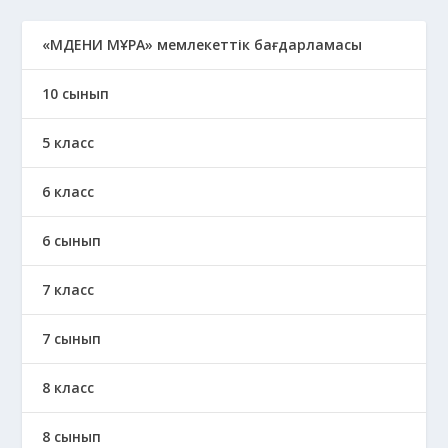
«МӘДЕНИ МҰРА» мемлекеттік бағдарламасы
10 сынып
5 класс
6 класс
6 сынып
7 класс
7 сынып
8 класс
8 сынып