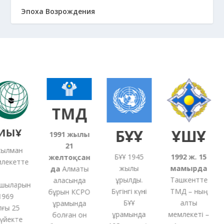
Эпоха Возрождения
ТМД
ЫҰ
БҰҰ
ҰҚШҰ
1991
жылғы
21
лман
БҰҰ 1945
1992 ж. 15
желтоқсан
екетте
жылы
мамырда
5
да
Алматы
құрылды.
Ташкентте
қаласында
ыларын
Бүгінгі күні
ТМД – ның
бұрын КСРО
69
БҰҰ
алты
құрамында
ы 25
құрамында
мемлекеті –
болған
он
йекте