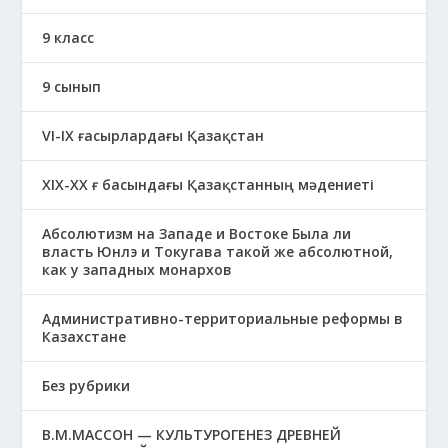
9 класс
9 сынып
VI-IX ғасырлардағы Қазақстан
XIХ-XX ғ басындағы Қазақстанның мәдениеті
Абсолютизм на Западе и Востоке Была ли
власть Юнлэ и Токугава такой же абсолютной,
как у западных монархов
Административно-территориальные реформы в
Казахстане
Без рубрики
В.М.МАССОН — КУЛЬТУРОГЕНЕЗ ДРЕВНЕЙ