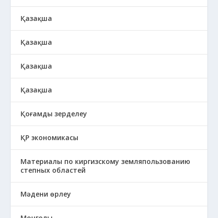
Қазақша
Қазақша
Қазақша
Қазақша
Қоғамды зерделеу
ҚР экономикасы
Материалы по киргизскому земляпользованию
степных областей
Мәдени өрлеу
Монголы