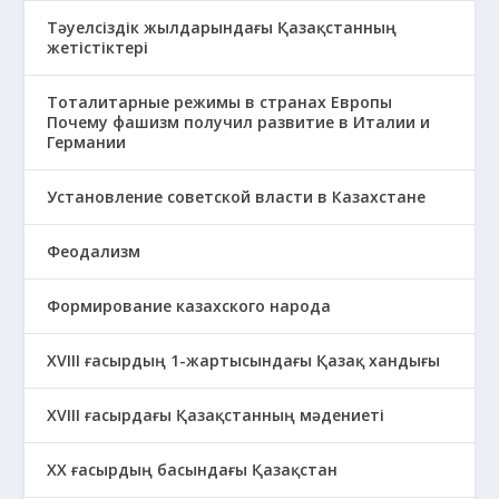
Тәуелсіздік жылдарындағы Қазақстанның
жетістіктері
Тоталитарные режимы в странах Европы
Почему фашизм получил развитие в Италии и
Германии
Установление советской власти в Казахстане
Феодализм
Формирование казахского народа
ХVIII ғасырдың 1-жартысындағы Қазақ хандығы
ХVІІІ ғасырдағы Қазақстанның мәдениеті
ХХ ғасырдың басындағы Қазақстан