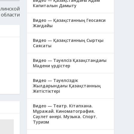
Видео — Қазақстандағы Адам
Капиталын Дамыту
олинской
области
Видео — Қазақстанның Геосаяси
Жағдайы
Видео — Қазақстанның Сыртқы
Саясаты
Видео — Тәуелсіз Қазақстандағы
Мәдени үрдістер
Видео — Тәуелсіздік
Жылдарындағы Қазақстанның
Жетістіктері
Видео — Театр. Кітапхана.
Мұражай. Киноматография.
Сәулет өнері. Музыка. Спорт.
Туризм