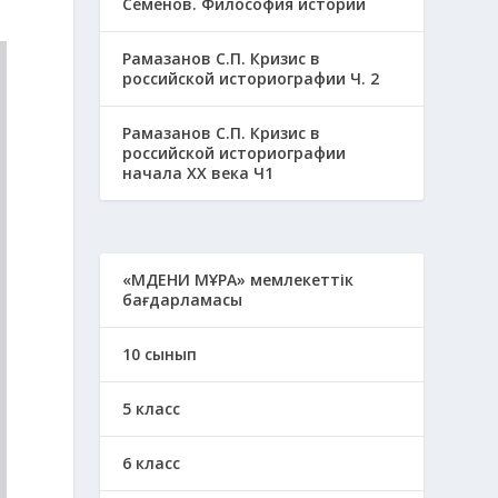
Семенов. Философия истории
Рамазанов С.П. Кризис в
российской историографии Ч. 2
Рамазанов С.П. Кризис в
российской историографии
начала ХХ века Ч1
«МӘДЕНИ МҰРА» мемлекеттік
бағдарламасы
10 сынып
5 класс
6 класс