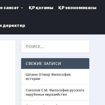
е саясат
е саясат
ҚР қоғамы
ҚР қоғамы
ҚР экономикасы
ҚР экономикасы
и деректер
и деректер
СВЕЖИЕ ЗАПИСИ
й
Шпанн Отмар Философия
истории
Соколов С.М. Философия русского
зарубежья евразийство