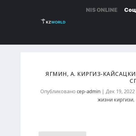
NIS ONLINE
NIS ONLINE
Соц
Соц
ЯГМИН, А. КИРГИЗ-КАЙСАЦК
СП
Опубликовано
cep-admin
|
Дек 19, 2022
жизни киргизи
,