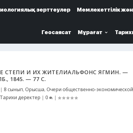
иологиялық зерттеулер
иологиялық зерттеулер
Мемлекеттілік жән
Мемлекеттілік жән
Геосаясат
Геосаясат
Мұрағат
Мұрағат
Тарих
Тарих
ИЕ СТЕПИ И ИХ ЖИТЕЛИАЛЬФОНС ЯГМИН. —
Б., 1845. — 77 C.
|
8 сынып
,
Орысша
,
Очери общественно-экономическо
Тарихи деректер
|
0
|