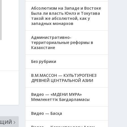
Абсолютизм на Западе и Востоке
Была ли власть Юнлэ и Токугава
такой же абсолютной, как у
западных монархов
Административно-
территориальные реформы в
Казахстане
Без рубрики
В.М.МАССОН — КУЛЬТУРОГЕНЕЗ
ДРЕВНЕЙ ЦЕНТРАЛЬНОЙ АЗИИ
Видео — «МӘДЕНИ МҰРА»
Мемлекеттік Бағдарламасы
Видео — Басқа
ЮЩИЙ