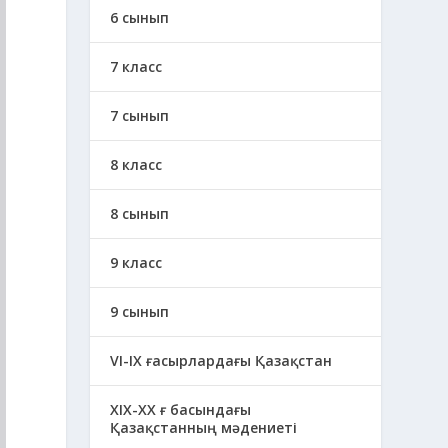
6 сынып
7 класс
7 сынып
8 класс
8 сынып
9 класс
9 сынып
VI-IX ғасырлардағы Қазақстан
XIХ-XX ғ басындағы
Қазақстанның мәдениеті