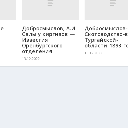
ие
Добросмыслов, А.И.
Добросмыслов-
Салы у киргизов —
Скотоводство-в
Известия
Тургайской-
Оренбургского
области-1893-г
отделения
13.12.2022
13.12.2022