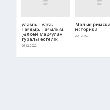
Ғұлама. Тұлға.
Малые римск
Тағдыр. Тағылым.
историки
(Әлкей Марғұлан
20.12.2022
туралы естелік
06.12.2022