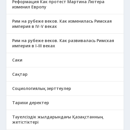
Реформация Как протест Мартина Лютера
изменил Европу
Рим на рубеже веков. Как изменилась Римская
империя в IV-V веках
Рим на рубеже веков. Как развивалась Римская
империя в І-ІІІ веках
Саки
Сақтар
Социологиялық зерттеулер
Тарихи деректер
Тәуелсіздік жылдарындағы Қазақстанның
жетістіктері