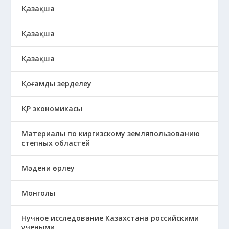
Қазақша
Қазақша
Қазақша
Қоғамды зерделеу
ҚР экономикасы
Материалы по киргизскому земляпользованию
степных областей
Мәдени өрлеу
Монголы
Нучное исследование Казахстана российскими
учеными