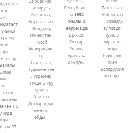
Қазақстан
Ресей,
Әзірбайжан,
а негізі
Республикас
Тәжікстан,
Беларусь,
ған
ы
1992
Өзбекстан
Қазақстан,
м
жылы 2
— Ұжымдық
Қырғызстан,
ақтаст
наурызда
қауіпсіздік
Молдова,
ұйымы
Біріккен
туралы
Өзбекстан,
 – ең
Ұлттар
шартқа қол
Ресей
не
Ұйымы
қойды.
Федерацияс
ды
құрамына
Кейінірек
ы,
тік әрі
қосылды.
оған
Тәжікстан,
аралық
Беларуссия
Түркменстан
лман
қосылды.
,
Украина
)
ы.
ТМД-
ны
құру
і
туралы
та ол
Алматы
ы саны
Декларацияс
ен 1,5
ына қол
иард
қойды
.
ды
тын 57