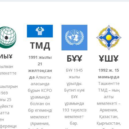
ТМД
ЫҰ
БҰҰ
ҰҚШҰ
1991
жылғы
21
лман
БҰҰ 1945
1992 ж. 15
желтоқсан
екетте
жылы
мамырда
5
да
Алматы
құрылды.
Ташкентте
қаласында
ыларын
Бүгінгі күні
ТМД – ның
бұрын КСРО
69
БҰҰ
алты
құрамында
ы 25
құрамында
мемлекеті –
болған
он
йекте
193 тәуелсіз
Армения,
бір
егеменді
тта
мемлекет
Қазақстан,
мемлекет
бар.
Қырғызстан,
(
Армения,
еренци