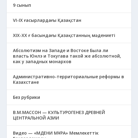
9 сынып
VI-IX ғасырлардағы Қазақстан
XIХ-XX ғ басындағы Қазақстанның мәдениеті
Абсолютизм на Западе и Востоке Была ли
власть Юнлэ и Токугава такой же абсолютной,
как у западных монархов
Административно-территориальные реформы в
Казахстане
Без рубрики
В.М.МАССОН — КУЛЬТУРОГЕНЕЗ ДРЕВНЕЙ
ЦЕНТРАЛЬНОЙ АЗИИ
Видео — «МӘДЕНИ МҰРА» Мемлекеттік