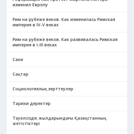
изменил Европу
Рим на рубеже веков. Как изменилась Римская
империя в IV-V веках
Рим на рубеже веков. Как развивалась Римская
империя в І-ІІІ веках
Саки
Сақтар
Социологиялық зерттеулер
Тарихи деректер
Тәуелсіздік жылдарындағы Қазақстанның
жетістіктері