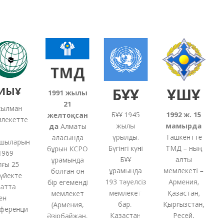
ТМД
ЫҰ
БҰҰ
ҰҚШҰ
1991
жылғы
21
лман
БҰҰ 1945
1992 ж. 15
желтоқсан
екетте
жылы
мамырда
да
Алматы
құрылды.
Ташкентте
қаласында
ыларын
Бүгінгі күні
ТМД – ның
бұрын КСРО
969
БҰҰ
алты
құрамында
ы 25
құрамында
мемлекеті –
болған
он
йекте
193 тәуелсіз
Армения,
бір
егеменді
тта
мемлекет
Қазақстан,
мемлекет
н
бар.
Қырғызстан,
(
Армения,
еренци
Қазақстан
Ресей,
Әзірбайжан,