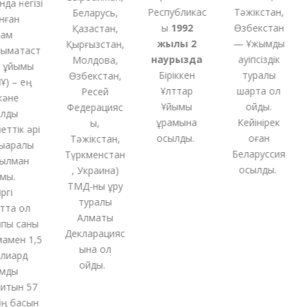
а негізі
Республикас
Тәжікстан,
Беларусь,
ған
ы
1992
Өзбекстан
Қазақстан,
м
жылы 2
— Ұжымдық
Қырғызстан,
мақтаст
наурызда
қауіпсіздік
Молдова,
ұйымы
Біріккен
туралы
Өзбекстан,
 – ең
Ұлттар
шартқа қол
Ресей
әне
Ұйымы
қойды.
Федерацияс
ды
құрамына
Кейінірек
ы,
ттік әрі
қосылды.
оған
Тәжікстан,
аралық
Беларуссия
Түркменстан
лман
қосылды.
,
Украина
)
ы.
ТМД-
ны
құру
гі
туралы
та ол
Алматы
ы саны
Декларацияс
мен 1,5
ына қол
иард
қойды
.
ды
тын 57
 басын