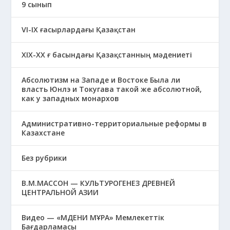
9 сынып
VI-IX ғасырлардағы Қазақстан
XIХ-XX ғ басындағы Қазақстанның мәдениеті
Абсолютизм на Западе и Востоке Была ли
власть Юнлэ и Токугава такой же абсолютной,
как у западных монархов
Административно-территориальные реформы в
Казахстане
Без рубрики
В.М.МАССОН — КУЛЬТУРОГЕНЕЗ ДРЕВНЕЙ
ЦЕНТРАЛЬНОЙ АЗИИ
Видео — «МӘДЕНИ МҰРА» Мемлекеттік
Бағдарламасы