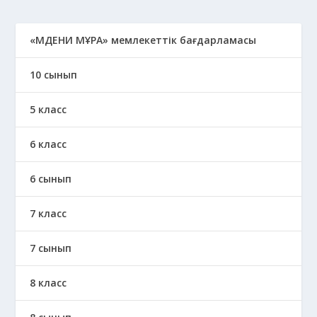
«МӘДЕНИ МҰРА» мемлекеттік бағдарламасы
10 сынып
5 класс
6 класс
6 сынып
7 класс
7 сынып
8 класс