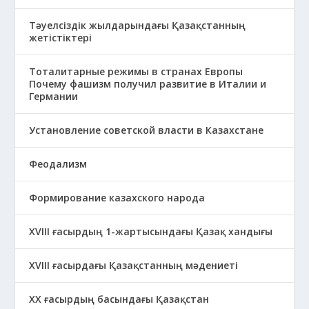
Тәуелсіздік жылдарындағы Қазақстанның
жетістіктері
Тоталитарные режимы в странах Европы
Почему фашизм получил развитие в Италии и
Германии
Установление советской власти в Казахстане
Феодализм
Формирование казахского народа
ХVIII ғасырдың 1-жартысындағы Қазақ хандығы
ХVІІІ ғасырдағы Қазақстанның мәдениеті
ХХ ғасырдың басындағы Қазақстан