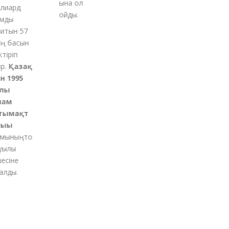
ына қол
иард
қойды
.
ды
тын 57
 басын
қ
іріп
Қазақ
 1995
ы
ам
ымақт
ғы
ының
то
қылы
іне
ды.
м