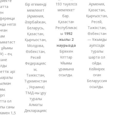
йекте
193 тәуелсіз
Армения,
бір
егеменді
тта
мемлекет
Қазақстан,
мемлекет
бар.
Қырғызстан,
(
Армения,
еренци
Қазақстан
Ресей,
Әзірбайжан,
а негізі
Республикас
Тәжікстан,
Беларусь,
ған
ы
1992
Өзбекстан
Қазақстан,
м
жылы 2
— Ұжымдық
Қырғызстан,
ақтаст
наурызда
қауіпсіздік
Молдова,
ұйымы
Біріккен
туралы
Өзбекстан,
 – ең
Ұлттар
шартқа қол
Ресей
әне
Ұйымы
қойды.
Федерацияс
ды
құрамына
Кейінірек
ы,
тік әрі
қосылды.
оған
Тәжікстан,
аралық
Беларуссия
Түркменстан
лман
қосылды.
,
Украина
)
ы.
ТМД-
ны
құру
і
туралы
та ол
Алматы
ы саны
Декларацияс
мен 1,5