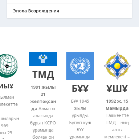
Эпоха Возрождения
ТМД
ЫҰ
БҰҰ
ҰҚШҰ
1991
жылғы
21
лман
БҰҰ 1945
1992 ж. 15
желтоқсан
екетте
жылы
мамырда
5
да
Алматы
құрылды.
Ташкентте
қаласында
ыларын
Бүгінгі күні
ТМД – ның
бұрын КСРО
69
БҰҰ
алты
құрамында
ы 25
құрамында
мемлекеті –
болған
он