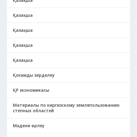
Қазақша
Қазақша
Қазақша
Қазақша
Қазақша
Қоғамды зерделеу
ҚР экономикасы
Материалы по киргизскому земляпользованию
степных областей
Мәдени өрлеу