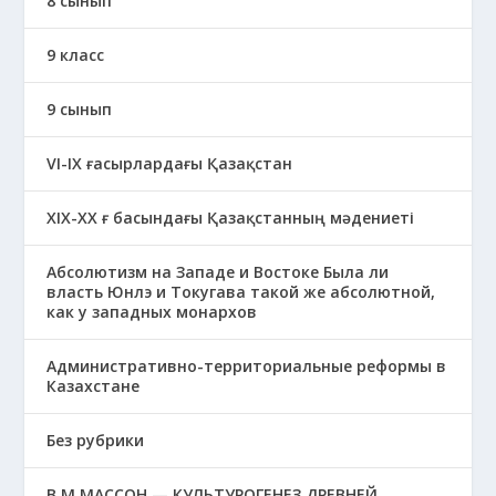
8 сынып
9 класс
9 сынып
VI-IX ғасырлардағы Қазақстан
XIХ-XX ғ басындағы Қазақстанның мәдениеті
Абсолютизм на Западе и Востоке Была ли
власть Юнлэ и Токугава такой же абсолютной,
как у западных монархов
Административно-территориальные реформы в
Казахстане
Без рубрики
В.М.МАССОН — КУЛЬТУРОГЕНЕЗ ДРЕВНЕЙ