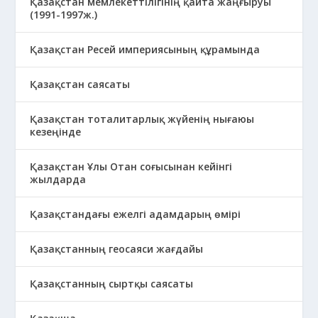
Қазақстан мемлекеттілігінің қайта жаңғыруы
(1991-1997ж.)
Қазақстан Ресей империясының құрамында
Қазақстан саясаты
Қазақстан тоталитарлық жүйенің нығаюы
кезеңінде
Қазақстан Ұлы Отан соғысынан кейінгі
жылдарда
Қазақстандағы ежелгі адамдарың өмірі
Қазақстанның геосаяси жағдайы
Қазақстанның сыртқы саясаты