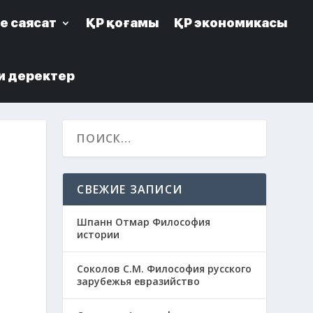
е саясат
е саясат
ҚР қоғамы
ҚР қоғамы
ҚР экономикасы
ҚР экономикасы
и деректер
и деректер
СВЕЖИЕ ЗАПИСИ
й
Шпанн Отмар Философия
истории
Соколов С.М. Философия русского
зарубежья евразийство