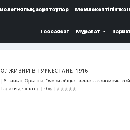
иологиялық зерттеулер
иологиялық зерттеулер
Мемлекеттілік жән
Мемлекеттілік жән
Геосаясат
Геосаясат
Мұрағат
Мұрағат
Тарих
Тарих
ПОЛЖИЗНИ В ТУРКЕСТАНЕ_1916
|
8 сынып
,
Орысша
,
Очери общественно-экономическо
Тарихи деректер
|
0
|