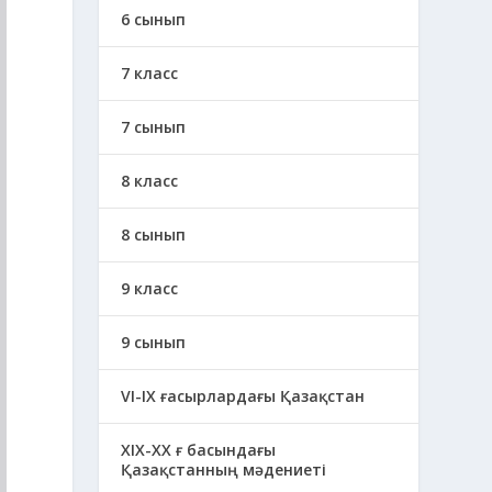
6 сынып
7 класс
7 сынып
8 класс
8 сынып
9 класс
9 сынып
VI-IX ғасырлардағы Қазақстан
XIХ-XX ғ басындағы
Қазақстанның мәдениеті