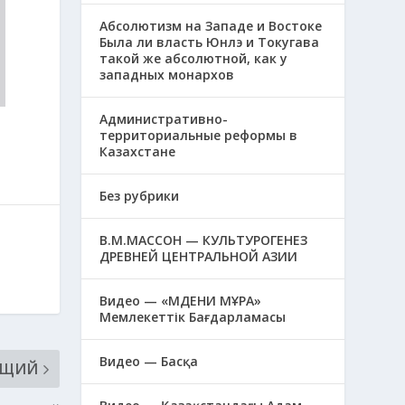
Абсолютизм на Западе и Востоке
Была ли власть Юнлэ и Токугава
такой же абсолютной, как у
западных монархов
Административно-
территориальные реформы в
Казахстане
Без рубрики
В.М.МАССОН — КУЛЬТУРОГЕНЕЗ
ДРЕВНЕЙ ЦЕНТРАЛЬНОЙ АЗИИ
Видео — «МӘДЕНИ МҰРА»
Мемлекеттік Бағдарламасы
Видео — Басқа
ЮЩИЙ