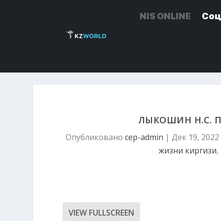
NIS ONLINE
NIS ONLINE
Соц
Соц
ЛЫКОШИН Н.С. 
Опубликовано
cep-admin
|
Дек 19, 2022
жизни киргизи
,
VIEW FULLSCREEN