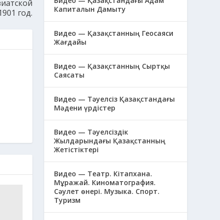
Видео — Қазақстандағы Адам
зиатской
Капиталын Дамыту
1901 год.
Видео — Қазақстанның Геосаяси
Жағдайы
Видео — Қазақстанның Сыртқы
Саясаты
Видео — Тәуелсіз Қазақстандағы
Мәдени үрдістер
Видео — Тәуелсіздік
Жылдарындағы Қазақстанның
Жетістіктері
Видео — Театр. Кітапхана.
Мұражай. Киноматография.
Сәулет өнері. Музыка. Спорт.
Туризм