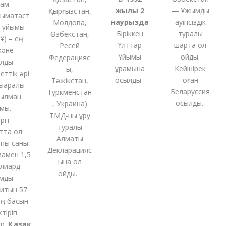
м
жылы 2
— Ұжымдық
Қырғызстан,
ақтаст
наурызда
қауіпсіздік
Молдова,
ұйымы
Біріккен
туралы
Өзбекстан,
 – ең
Ұлттар
шартқа қол
Ресей
әне
Ұйымы
қойды.
Федерацияс
ды
құрамына
Кейінірек
ы,
тік әрі
қосылды.
оған
Тәжікстан,
аралық
Беларуссия
Түркменстан
лман
қосылды.
,
Украина
)
ы.
ТМД-
ны
құру
і
туралы
та ол
Алматы
ы саны
Декларацияс
мен 1,5
ына қол
иард
қойды
.
ды
тын 57
 басын
қ
іріп
Қазақ