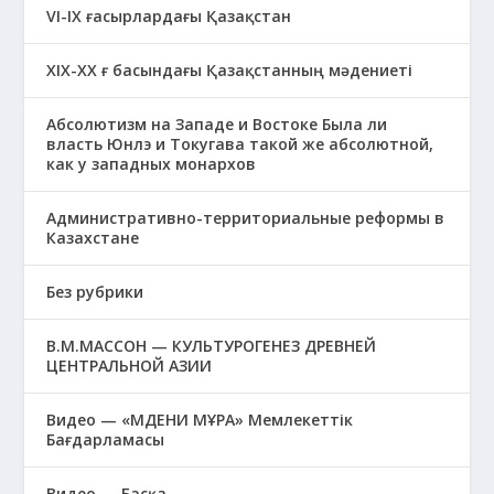
VI-IX ғасырлардағы Қазақстан
XIХ-XX ғ басындағы Қазақстанның мәдениеті
Абсолютизм на Западе и Востоке Была ли
власть Юнлэ и Токугава такой же абсолютной,
как у западных монархов
Административно-территориальные реформы в
Казахстане
Без рубрики
В.М.МАССОН — КУЛЬТУРОГЕНЕЗ ДРЕВНЕЙ
ЦЕНТРАЛЬНОЙ АЗИИ
Видео — «МӘДЕНИ МҰРА» Мемлекеттік
Бағдарламасы
Видео — Басқа