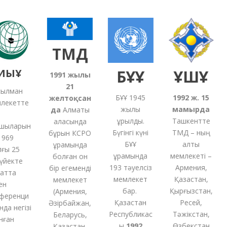
ТМД
ЫҰ
БҰҰ
ҰҚШҰ
1991
жылғы
21
лман
БҰҰ 1945
1992 ж. 15
желтоқсан
екетте
жылы
мамырда
5
да
Алматы
құрылды.
Ташкентте
қаласында
ыларын
Бүгінгі күні
ТМД – ның
бұрын КСРО
69
БҰҰ
алты
құрамында
ы 25
құрамында
мемлекеті –
болған
он
йекте
193 тәуелсіз
Армения,
бір
егеменді
тта
мемлекет
Қазақстан,
мемлекет
бар.
Қырғызстан,
(
Армения,
еренци
Қазақстан
Ресей,
Әзірбайжан,
а негізі
Республикас
Тәжікстан,
Беларусь,
ған
ы
1992
Өзбекстан
Қазақстан,