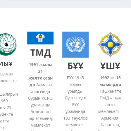
ТМД
ЫҰ
БҰҰ
ҰҚШҰ
1991
жылғы
21
лман
БҰҰ 1945
1992 ж. 15
желтоқсан
екетте
жылы
мамырда
5
да
Алматы
құрылды.
Ташкентте
қаласында
ыларын
Бүгінгі күні
ТМД – ның
бұрын КСРО
69
БҰҰ
алты
құрамында
ы 25
құрамында
мемлекеті –
болған
он
йекте
193 тәуелсіз
Армения,
бір
егеменді
тта
мемлекет
Қазақстан,
мемлекет