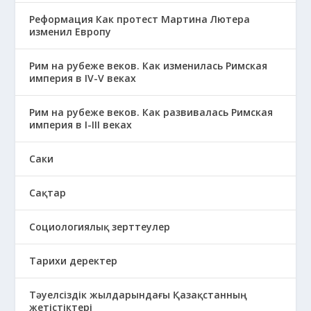
Реформация Как протест Мартина Лютера
изменил Европу
Рим на рубеже веков. Как изменилась Римская
империя в IV-V веках
Рим на рубеже веков. Как развивалась Римская
империя в І-ІІІ веках
Саки
Сақтар
Социологиялық зерттеулер
Тарихи деректер
Тәуелсіздік жылдарындағы Қазақстанның
жетістіктері