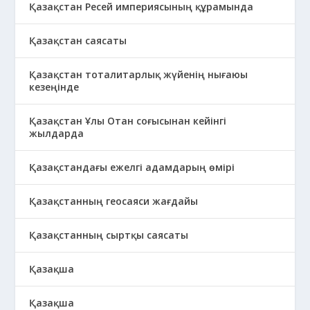
Қазақстан Ресей империясының құрамында
Қазақстан саясаты
Қазақстан тоталитарлық жүйенің нығаюы
кезеңінде
Қазақстан Ұлы Отан соғысынан кейінгі
жылдарда
Қазақстандағы ежелгі адамдарың өмірі
Қазақстанның геосаяси жағдайы
Қазақстанның сыртқы саясаты
Қазақша
Қазақша