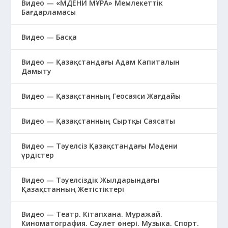
Видео — «МӘДЕНИ МҰРА» Мемлекеттік
Бағдарламасы
Видео — Басқа
Видео — Қазақстандағы Адам Капиталын
Дамыту
Видео — Қазақстанның Геосаяси Жағдайы
Видео — Қазақстанның Сыртқы Саясаты
Видео — Тәуелсіз Қазақстандағы Мәдени
үрдістер
Видео — Тәуелсіздік Жылдарындағы
Қазақстанның Жетістіктері
Видео — Театр. Кітапхана. Мұражай.
Киноматография. Сәулет өнері. Музыка. Спорт.