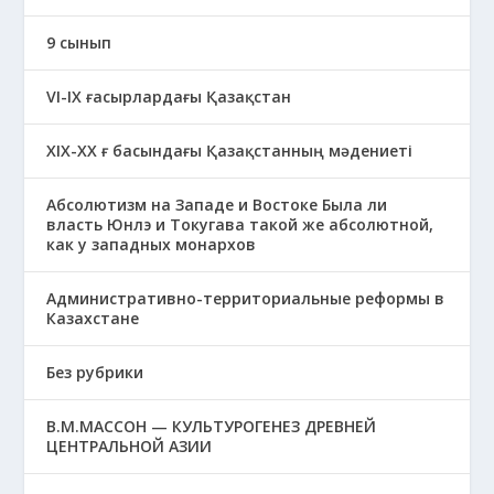
9 сынып
VI-IX ғасырлардағы Қазақстан
XIХ-XX ғ басындағы Қазақстанның мәдениеті
Абсолютизм на Западе и Востоке Была ли
власть Юнлэ и Токугава такой же абсолютной,
как у западных монархов
Административно-территориальные реформы в
Казахстане
Без рубрики
В.М.МАССОН — КУЛЬТУРОГЕНЕЗ ДРЕВНЕЙ
ЦЕНТРАЛЬНОЙ АЗИИ