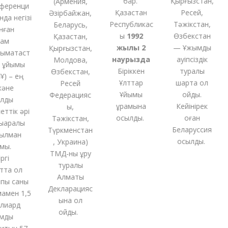
бар.
Қырғызстан,
(
Армения,
еренци
Қазақстан
Ресей,
Әзірбайжан,
а негізі
Республикас
Тәжікстан,
Беларусь,
ған
ы
1992
Өзбекстан
Қазақстан,
м
жылы 2
— Ұжымдық
Қырғызстан,
ақтаст
наурызда
қауіпсіздік
Молдова,
ұйымы
Біріккен
туралы
Өзбекстан,
 – ең
Ұлттар
шартқа қол
Ресей
әне
Ұйымы
қойды.
Федерацияс
ды
құрамына
Кейінірек
ы,
тік әрі
қосылды.
оған
Тәжікстан,
аралық
Беларуссия
Түркменстан
лман
қосылды.
,
Украина
)
ы.
ТМД-
ны
құру
і
туралы
та ол
Алматы
ы саны
Декларацияс
мен 1,5
ына қол
иард
қойды
.
ды