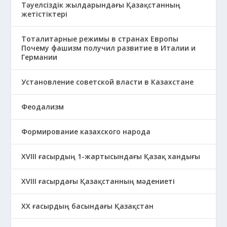
Тәуелсіздік жылдарындағы Қазақстанның
жетістіктері
Тоталитарные режимы в странах Европы
Почему фашизм получил развитие в Италии и
Германии
Установление советской власти в Казахстане
Феодализм
Формирование казахского народа
ХVIII ғасырдың 1-жартысындағы Қазақ хандығы
ХVІІІ ғасырдағы Қазақстанның мәдениеті
ХХ ғасырдың басындағы Қазақстан