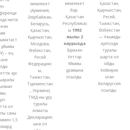
мемлекет
Қазақстан,
мемлекет
бар.
Қырғызстан,
(
Армения,
еренци
Қазақстан
Ресей,
Әзірбайжан,
а негізі
Республикас
Тәжікстан,
Беларусь,
ған
ы
1992
Өзбекстан
Қазақстан,
м
жылы 2
— Ұжымдық
Қырғызстан,
ақтаст
наурызда
қауіпсіздік
Молдова,
ұйымы
Біріккен
туралы
Өзбекстан,
 – ең
Ұлттар
шартқа қол
Ресей
не
Ұйымы
қойды.
Федерацияс
ды
құрамына
Кейінірек
ы,
тік әрі
қосылды.
оған
Тәжікстан,
аралық
Беларуссия
Түркменстан
лман
қосылды.
,
Украина
)
ы.
ТМД-
ны
құру
і
туралы
та ол
Алматы
ы саны
Декларацияс
ен 1,5
ына қол
иард