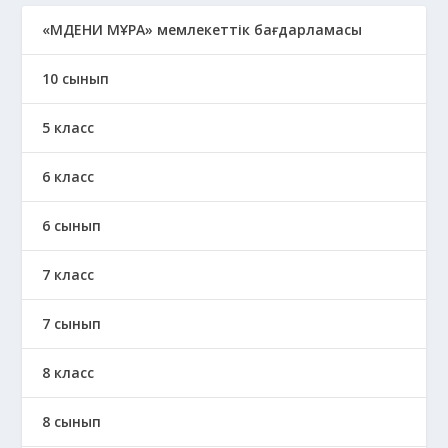
«МӘДЕНИ МҰРА» мемлекеттік бағдарламасы
10 сынып
5 класс
6 класс
6 сынып
7 класс
7 сынып
8 класс
8 сынып