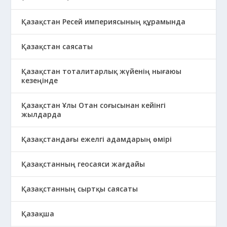
Қазақстан Ресей империясының құрамында
Қазақстан саясаты
Қазақстан тоталитарлық жүйенің нығаюы
кезеңінде
Қазақстан Ұлы Отан соғысынан кейінгі
жылдарда
Қазақстандағы ежелгі адамдарың өмірі
Қазақстанның геосаяси жағдайы
Қазақстанның сыртқы саясаты
Қазақша