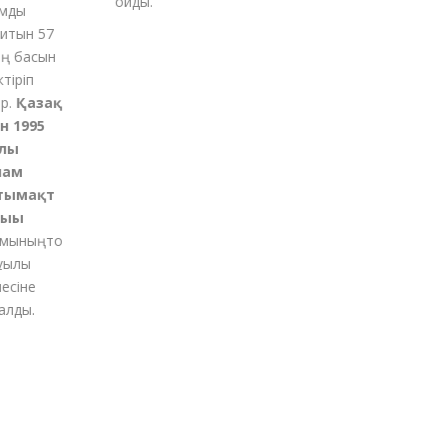
қойды
.
ды
тын 57
 басын
қ
іріп
Қазақ
1995
ы
м
ымақт
ғы
ының
то
қылы
іне
ды.
м