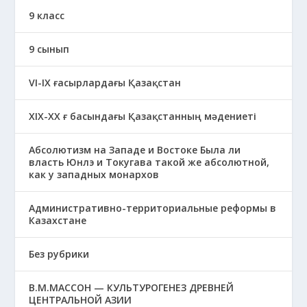
9 класс
9 сынып
VI-IX ғасырлардағы Қазақстан
XIХ-XX ғ басындағы Қазақстанның мәдениеті
Абсолютизм на Западе и Востоке Была ли
власть Юнлэ и Токугава такой же абсолютной,
как у западных монархов
Административно-территориальные реформы в
Казахстане
Без рубрики
В.М.МАССОН — КУЛЬТУРОГЕНЕЗ ДРЕВНЕЙ
ЦЕНТРАЛЬНОЙ АЗИИ