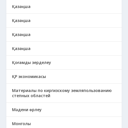
Қазақша
Қазақша
Қазақша
Қазақша
Қоғамды зерделеу
ҚР экономикасы
Материалы по киргизскому земляпользованию
степных областей
Мәдени өрлеу
Монголы