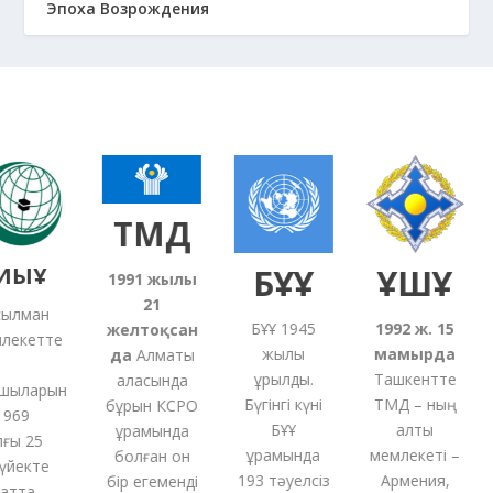
Эпоха Возрождения
ТМД
ЫҰ
БҰҰ
ҰҚШҰ
1991
жылғы
21
лман
БҰҰ 1945
1992 ж. 15
желтоқсан
екетте
жылы
мамырда
5
да
Алматы
құрылды.
Ташкентте
қаласында
ыларын
Бүгінгі күні
ТМД – ның
бұрын КСРО
69
БҰҰ
алты
құрамында
ы 25
құрамында
мемлекеті –
болған
он
йекте
193 тәуелсіз
Армения,
бір
егеменді
тта