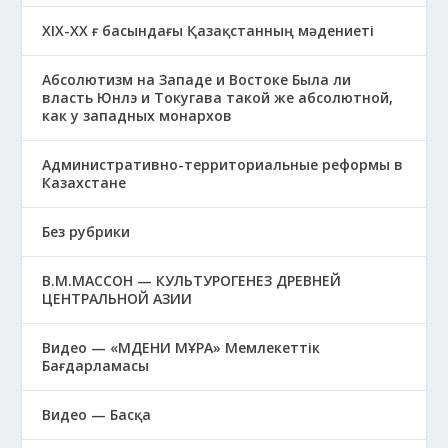
XIХ-XX ғ басындағы Қазақстанның мәдениеті
Абсолютизм на Западе и Востоке Была ли
власть Юнлэ и Токугава такой же абсолютной,
как у западных монархов
Административно-территориальные реформы в
Казахстане
Без рубрики
В.М.МАССОН — КУЛЬТУРОГЕНЕЗ ДРЕВНЕЙ
ЦЕНТРАЛЬНОЙ АЗИИ
Видео — «МӘДЕНИ МҰРА» Мемлекеттік
Бағдарламасы
Видео — Басқа