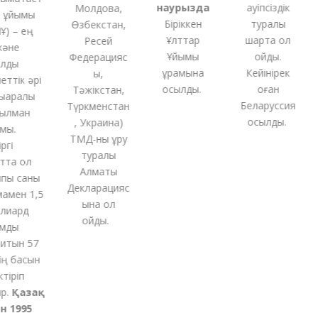
наурызда
қауіпсіздік
Молдова,
ұйымы
Біріккен
туралы
Өзбекстан,
 – ең
Ұлттар
шартқа қол
Ресей
әне
Ұйымы
қойды.
Федерацияс
ды
құрамына
Кейінірек
ы,
тік әрі
қосылды.
оған
Тәжікстан,
аралық
Беларуссия
Түркменстан
лман
қосылды.
,
Украина
)
ы.
ТМД-
ны
құру
і
туралы
та ол
Алматы
ы саны
Декларацияс
мен 1,5
ына қол
иард
қойды
.
ды
тын 57
 басын
қ
іріп
Қазақ
 1995