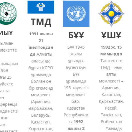
ТМД
ЫҰ
БҰҰ
ҰҚШҰ
1991
жылғы
21
лман
БҰҰ 1945
1992 ж. 15
желтоқсан
екетте
жылы
мамырда
5
да
Алматы
құрылды.
Ташкентте
қаласында
ыларын
Бүгінгі күні
ТМД – ның
бұрын КСРО
69
БҰҰ
алты
құрамында
ы 25
құрамында
мемлекеті –
болған
он
йекте
193 тәуелсіз
Армения,
бір
егеменді
тта
мемлекет
Қазақстан,
мемлекет
н
бар.
Қырғызстан,
(
Армения,
еренци
Қазақстан
Ресей,
Әзірбайжан,
а негізі
Республикас
Тәжікстан,
Беларусь,
ған
ы
1992
Өзбекстан
Қазақстан,
м
жылы 2
— Ұжымдық
Қырғызстан,
ақтаст