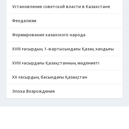
Установление советской власти в Казахстане
Феодализм
Формирование казахского народа
ХVIII ғасырдың 1-жартысындағы Қазақ хандығы
ХVІІІ ғасырдағы Қазақстанның мәдениеті
ХХ ғасырдың басындағы Қазақстан
Эпоха Возрождения