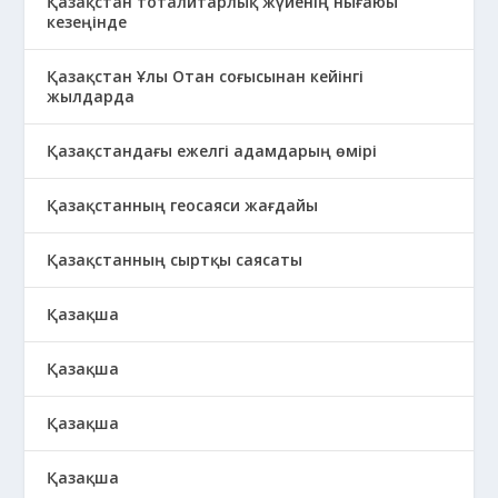
Қазақстан тоталитарлық жүйенің нығаюы
кезеңінде
Қазақстан Ұлы Отан соғысынан кейінгі
жылдарда
Қазақстандағы ежелгі адамдарың өмірі
Қазақстанның геосаяси жағдайы
Қазақстанның сыртқы саясаты
Қазақша
Қазақша
Қазақша
Қазақша