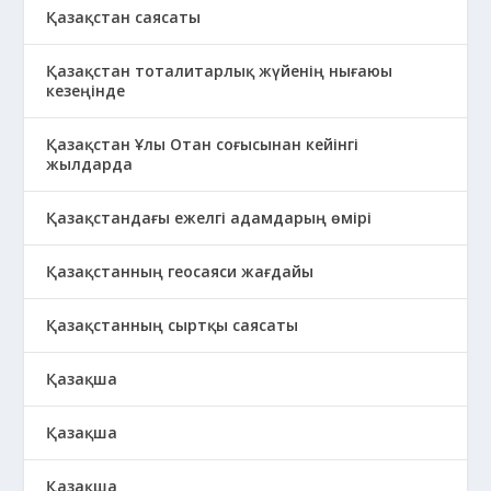
Қазақстан саясаты
Қазақстан тоталитарлық жүйенің нығаюы
кезеңінде
Қазақстан Ұлы Отан соғысынан кейінгі
жылдарда
Қазақстандағы ежелгі адамдарың өмірі
Қазақстанның геосаяси жағдайы
Қазақстанның сыртқы саясаты
Қазақша
Қазақша
Қазақша