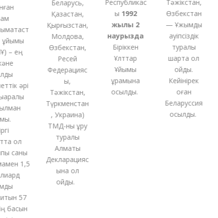
Республикас
Тәжікстан,
Беларусь,
ған
ы
1992
Өзбекстан
Қазақстан,
м
жылы 2
— Ұжымдық
Қырғызстан,
ақтаст
наурызда
қауіпсіздік
Молдова,
ұйымы
Біріккен
туралы
Өзбекстан,
 – ең
Ұлттар
шартқа қол
Ресей
әне
Ұйымы
қойды.
Федерацияс
ды
құрамына
Кейінірек
ы,
тік әрі
қосылды.
оған
Тәжікстан,
аралық
Беларуссия
Түркменстан
лман
қосылды.
,
Украина
)
ы.
ТМД-
ны
құру
і
туралы
та ол
Алматы
ы саны
Декларацияс
мен 1,5
ына қол
иард
қойды
.
ды
тын 57
 басын
қ