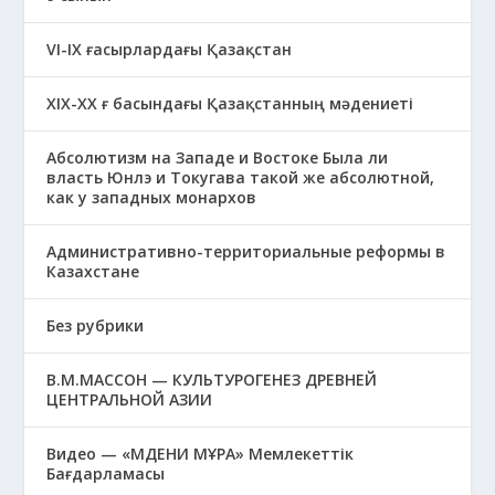
VI-IX ғасырлардағы Қазақстан
XIХ-XX ғ басындағы Қазақстанның мәдениеті
Абсолютизм на Западе и Востоке Была ли
власть Юнлэ и Токугава такой же абсолютной,
как у западных монархов
Административно-территориальные реформы в
Казахстане
Без рубрики
В.М.МАССОН — КУЛЬТУРОГЕНЕЗ ДРЕВНЕЙ
ЦЕНТРАЛЬНОЙ АЗИИ
Видео — «МӘДЕНИ МҰРА» Мемлекеттік
Бағдарламасы