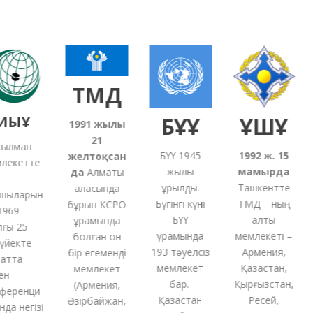
ТМД
ЫҰ
БҰҰ
ҰҚШҰ
1991
жылғы
21
лман
БҰҰ 1945
1992 ж. 15
желтоқсан
екетте
жылы
мамырда
5
да
Алматы
құрылды.
Ташкентте
қаласында
ыларын
Бүгінгі күні
ТМД – ның
бұрын КСРО
69
БҰҰ
алты
құрамында
ы 25
құрамында
мемлекеті –
болған
он
йекте
193 тәуелсіз
Армения,
бір
егеменді
тта
мемлекет
Қазақстан,
мемлекет
н
бар.
Қырғызстан,
(
Армения,
еренци
Қазақстан
Ресей,
Әзірбайжан,
а негізі