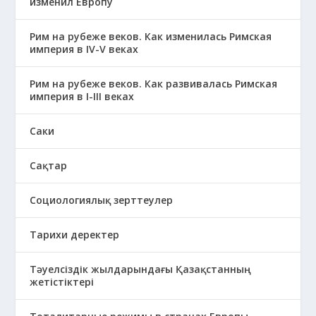
изменил Европу
Рим на рубеже веков. Как изменилась Римская
империя в IV-V веках
Рим на рубеже веков. Как развивалась Римская
империя в І-ІІІ веках
Саки
Сақтар
Социологиялық зерттеулер
Тарихи деректер
Тәуелсіздік жылдарындағы Қазақстанның
жетістіктері