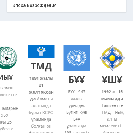
Эпоха Возрождения
ТМД
ЫҰ
БҰҰ
ҰҚШҰ
1991
жылғы
21
лман
БҰҰ 1945
1992 ж. 15
желтоқсан
екетте
жылы
мамырда
5
да
Алматы
құрылды.
Ташкентте
қаласында
ыларын
Бүгінгі күні
ТМД – ның
бұрын КСРО
69
БҰҰ
алты
құрамында
ы 25
құрамында
мемлекеті –
болған
он
йекте
193 тәуелсіз
Армения,
бір
егеменді