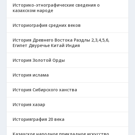
Историко-этнографические сведения о
казахском народе
Историография средних веков
История Древнего Востока Раздлы 2,3,4,5,6,
Египет Двуречье Китай Индия
История Золотой Орды
История ислама
История Сибирского ханства
История хазар
Историяграфия 20 века
Казахское народное прикладное искусство