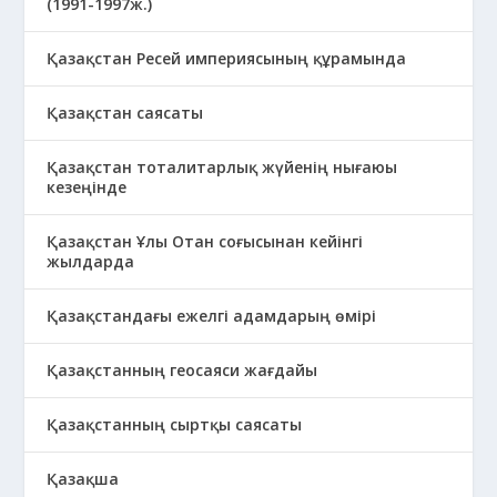
(1991-1997ж.)
Қазақстан Ресей империясының құрамында
Қазақстан саясаты
Қазақстан тоталитарлық жүйенің нығаюы
кезеңінде
Қазақстан Ұлы Отан соғысынан кейінгі
жылдарда
Қазақстандағы ежелгі адамдарың өмірі
Қазақстанның геосаяси жағдайы
Қазақстанның сыртқы саясаты
Қазақша