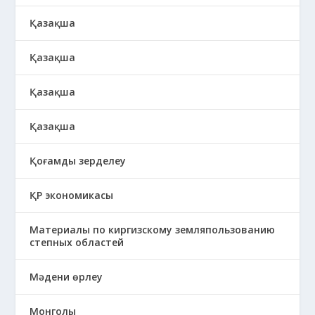
Қазақша
Қазақша
Қазақша
Қазақша
Қоғамды зерделеу
ҚР экономикасы
Материалы по киргизскому земляпользованию
степных областей
Мәдени өрлеу
Монголы