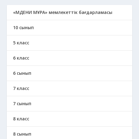
«МӘДЕНИ МҰРА» мемлекеттік бағдарламасы
10 сынып
5 класс
6 класс
6 сынып
7 класс
7 сынып
8 класс
8 сынып