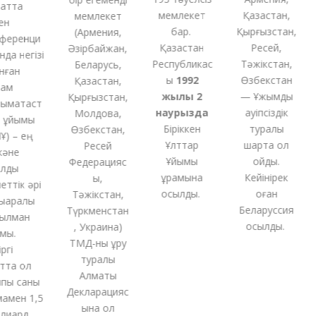
тта
мемлекет
Қазақстан,
мемлекет
бар.
Қырғызстан,
(
Армения,
еренци
Қазақстан
Ресей,
Әзірбайжан,
а негізі
Республикас
Тәжікстан,
Беларусь,
ған
ы
1992
Өзбекстан
Қазақстан,
м
жылы 2
— Ұжымдық
Қырғызстан,
ақтаст
наурызда
қауіпсіздік
Молдова,
ұйымы
Біріккен
туралы
Өзбекстан,
 – ең
Ұлттар
шартқа қол
Ресей
не
Ұйымы
қойды.
Федерацияс
ды
құрамына
Кейінірек
ы,
тік әрі
қосылды.
оған
Тәжікстан,
аралық
Беларуссия
Түркменстан
лман
қосылды.
,
Украина
)
ы.
ТМД-
ны
құру
і
туралы
та ол
Алматы
ы саны
Декларацияс
ен 1,5
ына қол
иард