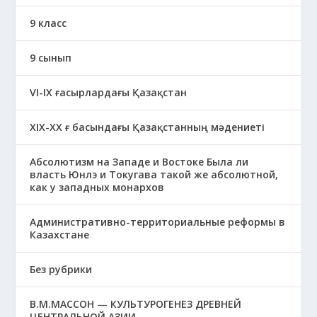
9 класс
9 сынып
VI-IX ғасырлардағы Қазақстан
XIХ-XX ғ басындағы Қазақстанның мәдениеті
Абсолютизм на Западе и Востоке Была ли
власть Юнлэ и Токугава такой же абсолютной,
как у западных монархов
Административно-территориальные реформы в
Казахстане
Без рубрики
В.М.МАССОН — КУЛЬТУРОГЕНЕЗ ДРЕВНЕЙ
ЦЕНТРАЛЬНОЙ АЗИИ