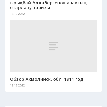
Қырықбай Алдабергенов Қазақтың
отарлану тарихы
13.12.2022
Обзор Акмолинск. обл. 1911 год
19.12.2022