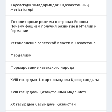
Тәуелсіздік жылдарындағы Қазақстанның
жетістіктері
Тоталитарные режимы в странах Европы
Почему фашизм получил развитие в Италии и
Германии
Установление советской власти в Казахстане
Феодализм
Формирование казахского народа
ХVIII ғасырдың 1-жартысындағы Қазақ хандығы
ХVІІІ ғасырдағы Қазақстанның мәдениеті
ХХ ғасырдың басындағы Қазақстан