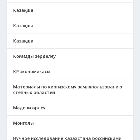
Қазақша
Қазақша
Қазақша
Қоғамды зерделеу
ҚР экономикасы
Материалы по киргизскому земляпользованию
степных областей
Мәдени өрлеу
Монголы
Нучное исследование Казахстана российскими