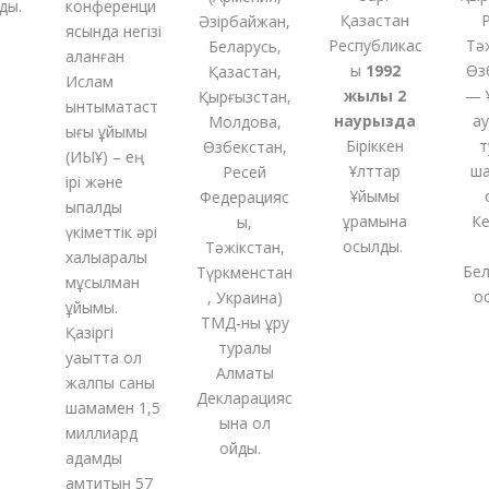
ды.
конференци
Қазақстан
Әзірбайжан,
ясында негізі
Республикас
Тә
Беларусь,
қаланған
ы
1992
Өз
Қазақстан,
Ислам
жылы 2
— 
Қырғызстан,
ынтымақтаст
наурызда
қа
Молдова,
ығы ұйымы
Біріккен
т
Өзбекстан,
(ИЫҰ) – ең
Ұлттар
ша
Ресей
ірі және
Ұйымы
Федерацияс
ықпалды
құрамына
Ке
ы,
үкіметтік әрі
қосылды.
Тәжікстан,
халықаралық
Бел
Түркменстан
мұсылман
қо
,
Украина
)
ұйымы.
ТМД-
ны
құру
Қазіргі
туралы
уақытта ол
Алматы
жалпы саны
Декларацияс
шамамен 1,5
ына қол
миллиард
қойды
.
адамды
қамтитын 57