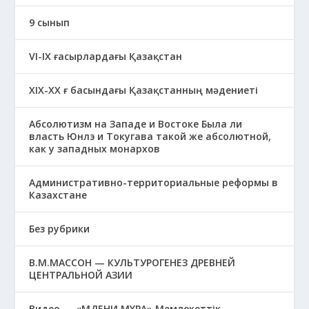
9 сынып
VI-IX ғасырлардағы Қазақстан
XIХ-XX ғ басындағы Қазақстанның мәдениеті
Абсолютизм на Западе и Востоке Была ли
власть Юнлэ и Токугава такой же абсолютной,
как у западных монархов
Административно-территориальные реформы в
Казахстане
Без рубрики
В.М.МАССОН — КУЛЬТУРОГЕНЕЗ ДРЕВНЕЙ
ЦЕНТРАЛЬНОЙ АЗИИ
Видео — «МӘДЕНИ МҰРА» Мемлекеттік