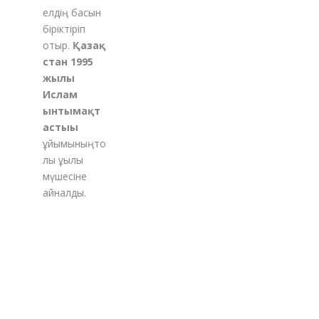
елдің басын
біріктіріп
отыр.
Қазақ
стан 1995
жылы
Ислам
ынтымақт
астығы
ұйымының
то
лық құқылы
мүшесіне
айналды.