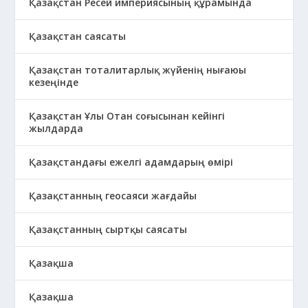
Қазақстан Ресей империясының құрамында
Қазақстан саясаты
Қазақстан тоталитарлық жүйенің нығаюы
кезеңінде
Қазақстан Ұлы Отан соғысынан кейінгі
жылдарда
Қазақстандағы ежелгі адамдарың өмірі
Қазақстанның геосаяси жағдайы
Қазақстанның сыртқы саясаты
Қазақша
Қазақша