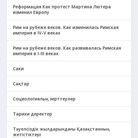
Реформация Как протест Мартина Лютера
изменил Европу
Рим на рубеже веков. Как изменилась Римская
империя в IV-V веках
Рим на рубеже веков. Как развивалась Римская
империя в І-ІІІ веках
Саки
Сақтар
Социологиялық зерттеулер
Тарихи деректер
Тәуелсіздік жылдарындағы Қазақстанның
жетістіктері