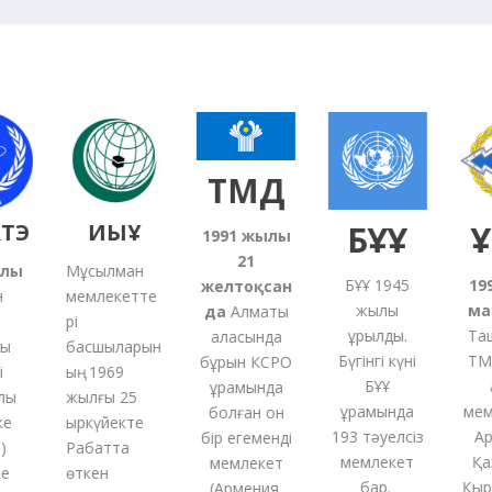
ТМД
ТЭ
ИЫҰ
БҰҰ
Ұ
1991
жылғы
21
ылы
Мұсылман
БҰҰ 1945
19
желтоқсан
н
мемлекетте
жылы
ма
да
Алматы
рі
құрылды.
Та
қаласында
сы
басшыларын
Бүгінгі күні
ТМ
бұрын КСРО
і
ың 1969
БҰҰ
құрамында
лық
жылғы 25
құрамында
мем
болған
он
ке
қыркүйекте
193 тәуелсіз
Ар
бір
егеменді
)
Рабатта
мемлекет
Қа
мемлекет
ке
өткен
бар.
Қыр
(
Армения,