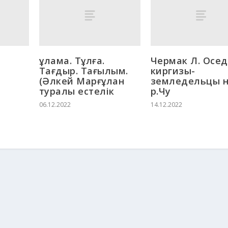
Ғұлама. Тұлға.
Чермак Л. Осе
Тағдыр. Тағылым.
киргизы-
я
(Әлкей Марғұлан
земледельцы 
туралы естелік
р.Чу
06.12.2022
14.12.2022