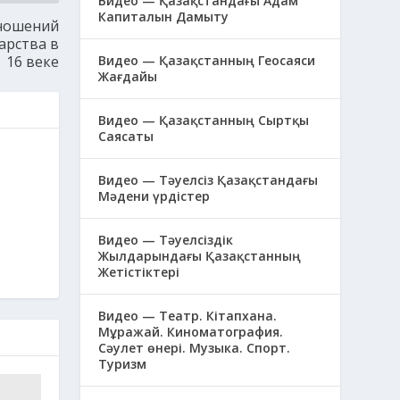
Видео — Қазақстандағы Адам
Капиталын Дамыту
тношений
арства в
16 веке
Видео — Қазақстанның Геосаяси
Жағдайы
Видео — Қазақстанның Сыртқы
Саясаты
Видео — Тәуелсіз Қазақстандағы
Мәдени үрдістер
Видео — Тәуелсіздік
Жылдарындағы Қазақстанның
Жетістіктері
Видео — Театр. Кітапхана.
Мұражай. Киноматография.
Сәулет өнері. Музыка. Спорт.
Туризм