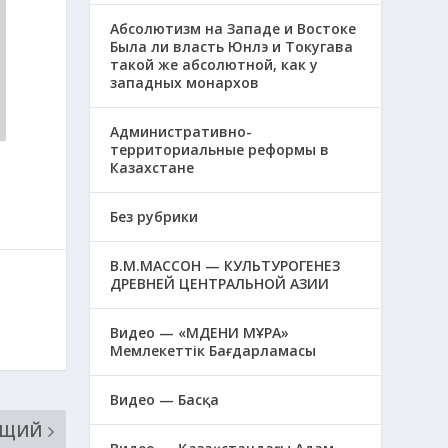
Абсолютизм на Западе и Востоке
Была ли власть Юнлэ и Токугава
такой же абсолютной, как у
западных монархов
Административно-
территориальные реформы в
Казахстане
Без рубрики
В.М.МАССОН — КУЛЬТУРОГЕНЕЗ
ДРЕВНЕЙ ЦЕНТРАЛЬНОЙ АЗИИ
Видео — «МӘДЕНИ МҰРА»
Мемлекеттік Бағдарламасы
Видео — Басқа
ЮЩИЙ