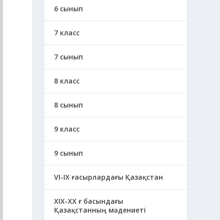
6 сынып
7 класс
7 сынып
8 класс
8 сынып
9 класс
9 сынып
VI-IX ғасырлардағы Қазақстан
XIХ-XX ғ басындағы
Қазақстанның мәдениеті