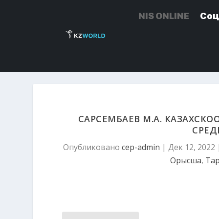
NIS ONLINE
NIS ONLINE
Соц
Соц
САРСЕМБАЕВ М.А. КАЗАХСКО
СРЕД
Опубликовано
cep-admin
|
Дек 12, 2022
Орысша
,
Тар