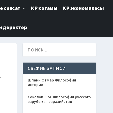
е саясат
е саясат
ҚР қоғамы
ҚР қоғамы
ҚР экономикасы
ҚР экономикасы
и деректер
и деректер
СВЕЖИЕ ЗАПИСИ
а
,
Шпанн Отмар Философия
истории
Соколов С.М. Философия русского
зарубежья евразийство