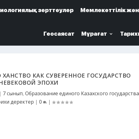
иологиялық зерттеулер
иологиялық зерттеулер
Мемлекеттілік жән
Мемлекеттілік жән
Геосаясат
Геосаясат
Мұрағат
Мұрағат
Тарих
Тарих
О ХАНСТВО КАК СУВЕРЕННОЕ ГОСУДАРСТВО
НЕВЕКОВОЙ ЭПОХИ
|
7 сынып
,
Образование единого Казахского государств
ихи деректер
|
0
|