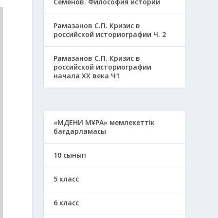
Семенов. Философия истории
Рамазанов С.П. Кризис в
российской историографии Ч. 2
Рамазанов С.П. Кризис в
российской историографии
начала ХХ века Ч1
«МӘДЕНИ МҰРА» мемлекеттік
бағдарламасы
10 сынып
5 класс
6 класс