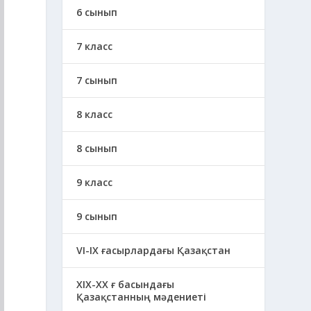
6 сынып
7 класс
7 сынып
8 класс
8 сынып
9 класс
9 сынып
VI-IX ғасырлардағы Қазақстан
XIХ-XX ғ басындағы
Қазақстанның мәдениеті