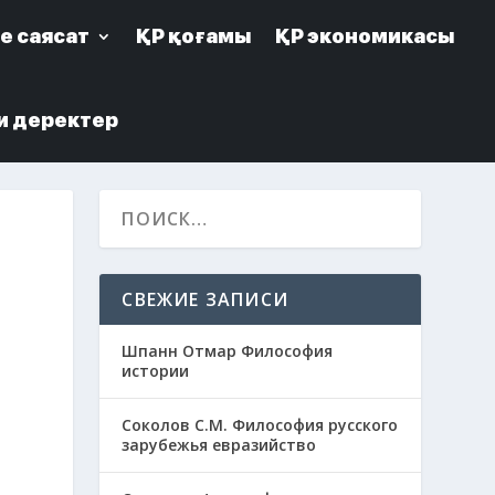
е саясат
е саясат
ҚР қоғамы
ҚР қоғамы
ҚР экономикасы
ҚР экономикасы
и деректер
и деректер
СВЕЖИЕ ЗАПИСИ
Шпанн Отмар Философия
истории
Соколов С.М. Философия русского
зарубежья евразийство