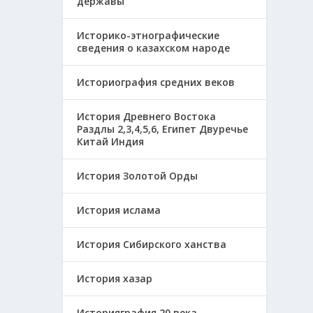
державы
Историко-этнографические
сведения о казахском народе
Историография средних веков
История Древнего Востока
Раздлы 2,3,4,5,6, Египет Двуречье
Китай Индия
История Золотой Орды
История ислама
История Сибирского ханства
История хазар
Историяграфия 20 века