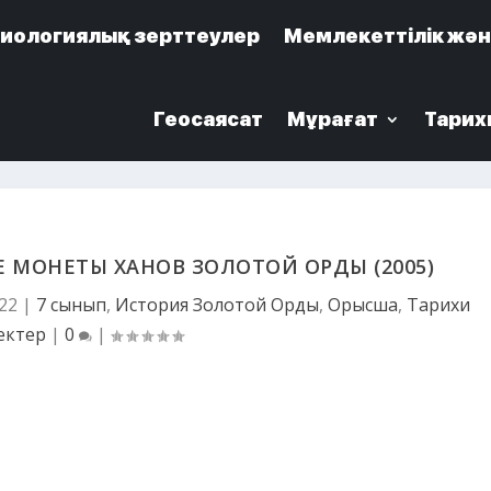
иологиялық зерттеулер
иологиялық зерттеулер
Мемлекеттілік жән
Мемлекеттілік жән
Геосаясат
Геосаясат
Мұрағат
Мұрағат
Тарих
Тарих
ЫЕ МОНЕТЫ ХАНОВ ЗОЛОТОЙ ОРДЫ (2005)
22
|
7 сынып
,
История Золотой Орды
,
Орысша
,
Тарихи
ектер
|
0
|