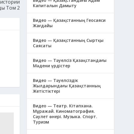
Видео — Қазақстандағы Адам
 истории
Капиталын Дамыту
ды Том 2
Видео — Қазақстанның Геосаяси
Жағдайы
Видео — Қазақстанның Сыртқы
Саясаты
Видео — Тәуелсіз Қазақстандағы
Мәдени үрдістер
Видео — Тәуелсіздік
Жылдарындағы Қазақстанның
Жетістіктері
Видео — Театр. Кітапхана.
Мұражай. Киноматография.
Сәулет өнері. Музыка. Спорт.
Туризм