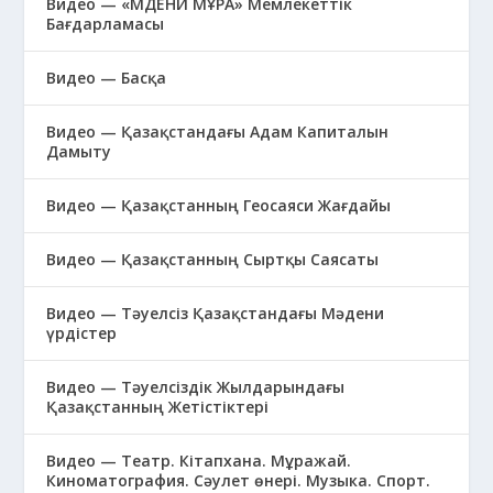
Видео — «МӘДЕНИ МҰРА» Мемлекеттік
Бағдарламасы
Видео — Басқа
Видео — Қазақстандағы Адам Капиталын
Дамыту
Видео — Қазақстанның Геосаяси Жағдайы
Видео — Қазақстанның Сыртқы Саясаты
Видео — Тәуелсіз Қазақстандағы Мәдени
үрдістер
Видео — Тәуелсіздік Жылдарындағы
Қазақстанның Жетістіктері
Видео — Театр. Кітапхана. Мұражай.
Киноматография. Сәулет өнері. Музыка. Спорт.