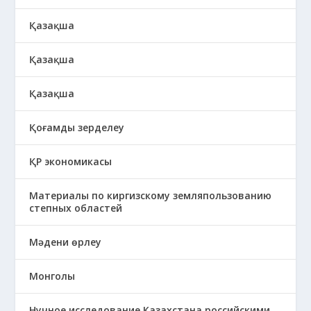
Қазақша
Қазақша
Қазақша
Қоғамды зерделеу
ҚР экономикасы
Материалы по киргизскому земляпользованию
степных областей
Мәдени өрлеу
Монголы
Нучное исследование Казахстана российскими