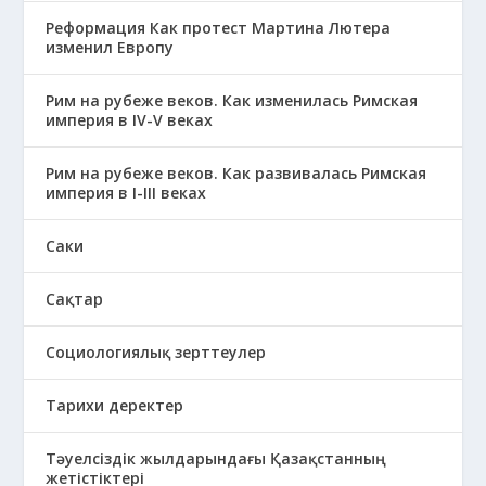
Реформация Как протест Мартина Лютера
изменил Европу
Рим на рубеже веков. Как изменилась Римская
империя в IV-V веках
Рим на рубеже веков. Как развивалась Римская
империя в І-ІІІ веках
Саки
Сақтар
Социологиялық зерттеулер
Тарихи деректер
Тәуелсіздік жылдарындағы Қазақстанның
жетістіктері