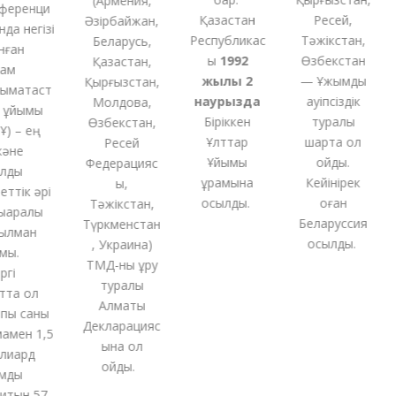
(
Армения,
еренци
Қазақстан
Ресей,
Әзірбайжан,
а негізі
Республикас
Тәжікстан,
Беларусь,
ған
ы
1992
Өзбекстан
Қазақстан,
м
жылы 2
— Ұжымдық
Қырғызстан,
ақтаст
наурызда
қауіпсіздік
Молдова,
ұйымы
Біріккен
туралы
Өзбекстан,
 – ең
Ұлттар
шартқа қол
Ресей
не
Ұйымы
қойды.
Федерацияс
ды
құрамына
Кейінірек
ы,
тік әрі
қосылды.
оған
Тәжікстан,
аралық
Беларуссия
Түркменстан
лман
қосылды.
,
Украина
)
.
ТМД-
ны
құру
і
туралы
та ол
Алматы
ы саны
Декларацияс
ен 1,5
ына қол
иард
қойды
.
ды
тын 57