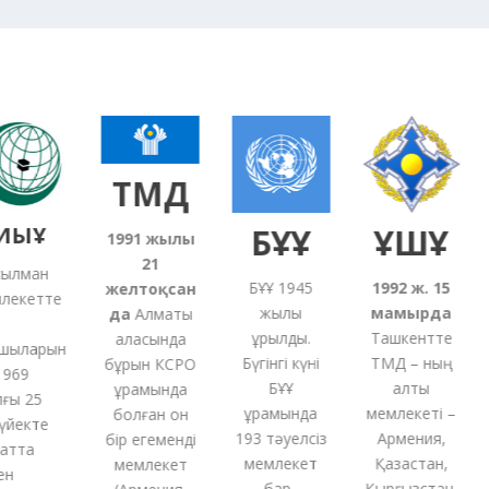
ТМД
ЫҰ
БҰҰ
ҰҚШҰ
1991
жылғы
21
лман
БҰҰ 1945
1992 ж. 15
желтоқсан
екетте
жылы
мамырда
5
да
Алматы
құрылды.
Ташкентте
қаласында
ыларын
Бүгінгі күні
ТМД – ның
бұрын КСРО
69
БҰҰ
алты
құрамында
ы 25
құрамында
мемлекеті –
с
болған
он
йекте
193 тәуелсіз
Армения,
бір
егеменді
тта
мемлекет
Қазақстан,
мемлекет
бар.
Қырғызстан,