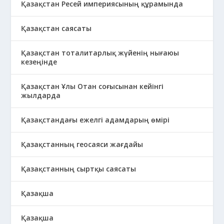
Қазақстан Ресей империясының құрамында
Қазақстан саясаты
Қазақстан тоталитарлық жүйенің нығаюы
кезеңінде
Қазақстан Ұлы Отан соғысынан кейінгі
жылдарда
Қазақстандағы ежелгі адамдарың өмірі
Қазақстанның геосаяси жағдайы
Қазақстанның сыртқы саясаты
Қазақша
Қазақша