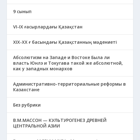
9 сынып
VI-IX ғасырлардағы Қазақстан
XIХ-XX ғ басындағы Қазақстанның мәдениеті
Абсолютизм на Западе и Востоке Была ли
власть Юнлэ и Токугава такой же абсолютной,
как у западных монархов
Административно-территориальные реформы в
Казахстане
Без рубрики
В.М.МАССОН — КУЛЬТУРОГЕНЕЗ ДРЕВНЕЙ
ЦЕНТРАЛЬНОЙ АЗИИ