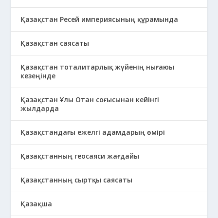
Қазақстан Ресей империясының құрамында
Қазақстан саясаты
Қазақстан тоталитарлық жүйенің нығаюы
кезеңінде
Қазақстан Ұлы Отан соғысынан кейінгі
жылдарда
Қазақстандағы ежелгі адамдарың өмірі
Қазақстанның геосаяси жағдайы
Қазақстанның сыртқы саясаты
Қазақша