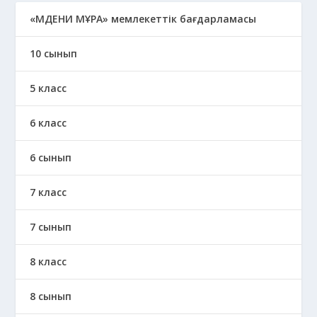
«МӘДЕНИ МҰРА» мемлекеттік бағдарламасы
10 сынып
5 класс
6 класс
6 сынып
7 класс
7 сынып
8 класс
8 сынып