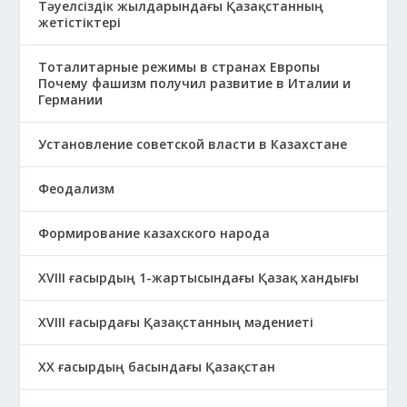
Тәуелсіздік жылдарындағы Қазақстанның
жетістіктері
Тоталитарные режимы в странах Европы
Почему фашизм получил развитие в Италии и
Германии
Установление советской власти в Казахстане
Феодализм
Формирование казахского народа
ХVIII ғасырдың 1-жартысындағы Қазақ хандығы
ХVІІІ ғасырдағы Қазақстанның мәдениеті
ХХ ғасырдың басындағы Қазақстан