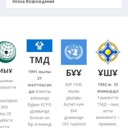
Эпоха Возрождения
ТМД
ЫҰ
БҰҰ
ҰҚШҰ
1991
жылғы
21
лман
БҰҰ 1945
1992 ж. 15
желтоқсан
екетте
жылы
мамырда
5
да
Алматы
құрылды.
Ташкентте
қаласында
ыларын
Бүгінгі күні
ТМД – ның
бұрын КСРО
69
БҰҰ
алты
құрамында
ы 25
құрамында
мемлекеті –
болған
он
йекте
193 тәуелсіз
Армения,
бір
егеменді
тта