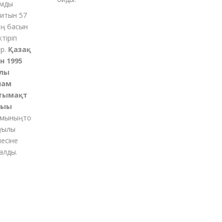
ды
тын 57
 басын
қ
іріп
Қазақ
1995
ы
м
ымақт
ғы
ының
то
қылы
іне
ды.
м