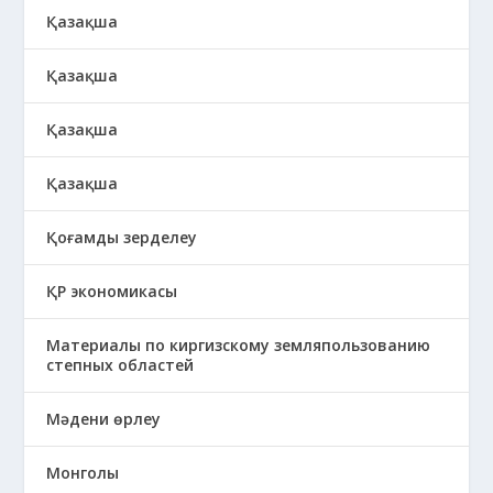
Қазақша
Қазақша
Қазақша
Қазақша
Қоғамды зерделеу
ҚР экономикасы
Материалы по киргизскому земляпользованию
степных областей
Мәдени өрлеу
Монголы