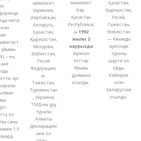
мемлекет
Қазақстан,
мемлекет
бар.
Қырғызстан,
(
Армения,
еренци
Қазақстан
Ресей,
Әзірбайжан,
а негізі
Республикас
Тәжікстан,
Беларусь,
ған
ы
1992
Өзбекстан
Қазақстан,
м
жылы 2
— Ұжымдық
Қырғызстан,
ақтаст
наурызда
қауіпсіздік
Молдова,
ұйымы
Біріккен
туралы
Өзбекстан,
 – ең
Ұлттар
шартқа қол
Ресей
әне
Ұйымы
қойды.
Федерацияс
ды
құрамына
Кейінірек
ы,
тік әрі
қосылды.
оған
Тәжікстан,
аралық
Беларуссия
Түркменстан
лман
қосылды.
,
Украина
)
ы.
ТМД-
ны
құру
і
туралы
та ол
Алматы
ы саны
Декларацияс
мен 1,5
ына қол
иард
қойды
.