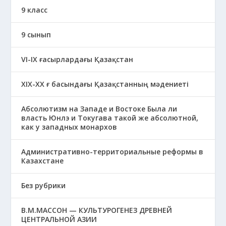
9 класс
9 сынып
VI-IX ғасырлардағы Қазақстан
XIХ-XX ғ басындағы Қазақстанның мәдениеті
Абсолютизм на Западе и Востоке Была ли
власть Юнлэ и Токугава такой же абсолютной,
как у западных монархов
Административно-территориальные реформы в
Казахстане
Без рубрики
В.М.МАССОН — КУЛЬТУРОГЕНЕЗ ДРЕВНЕЙ
ЦЕНТРАЛЬНОЙ АЗИИ