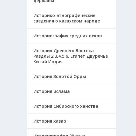
державы
Историко-этнографические
сведения о казахском народе
Историография средних веков
История Древнего Востока
Раздлы 2,3,4,5,6, Египет Двуречье
Китай Индия
История Золотой Орды
История ислама
История Сибирского ханства
История хазар
Историяграфия 20 века