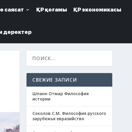
е саясат
е саясат
ҚР қоғамы
ҚР қоғамы
ҚР экономикасы
ҚР экономикасы
и деректер
и деректер
СВЕЖИЕ ЗАПИСИ
Шпанн Отмар Философия
истории
Соколов С.М. Философия русского
зарубежья евразийство