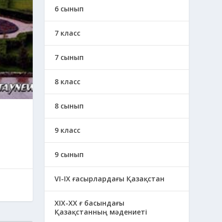
6 сынып
7 класс
7 сынып
8 класс
8 сынып
9 класс
9 сынып
VI-IX ғасырлардағы Қазақстан
XIХ-XX ғ басындағы
Қазақстанның мәдениеті