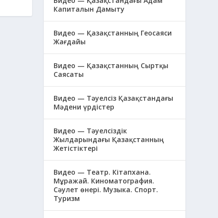
Видео — Қазақстандағы Адам
Капиталын Дамыту
Видео — Қазақстанның Геосаяси
Жағдайы
Видео — Қазақстанның Сыртқы
Саясаты
Видео — Тәуелсіз Қазақстандағы
Мәдени үрдістер
Видео — Тәуелсіздік
Жылдарындағы Қазақстанның
Жетістіктері
Видео — Театр. Кітапхана.
Мұражай. Киноматография.
Сәулет өнері. Музыка. Спорт.
Туризм