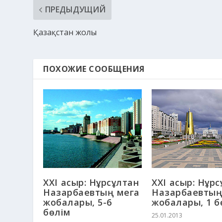
ПРЕДЫДУЩИЙ
Қазақстан жолы
ПОХОЖИЕ СООБЩЕНИЯ
ХХІ ғасыр: Нұрсұлтан
ХХІ ғасыр: Нұр
Назарбаевтың мега
Назарбаевтың
жобалары, 5-6
жобалары, 1 б
бөлім
25.01.2013