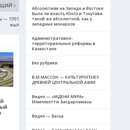
ЮЩИЙ
Абсолютизм на Западе и Востоке
Была ли власть Юнлэ и Токугава
сы — 1991
такой же абсолютной, как у
западных монархов
жыл
Административно-
территориальные реформы в
Казахстане
Без рубрики
В.М.МАССОН — КУЛЬТУРОГЕНЕЗ
ДРЕВНЕЙ ЦЕНТРАЛЬНОЙ АЗИИ
Видео — «МӘДЕНИ МҰРА»
ый
Мемлекеттік Бағдарламасы
ный
о
Видео — Басқа