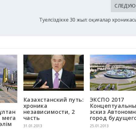
СЛЕДУ
Тәуелсіздікке 30 жыл: оқиғалар хроника
Казахстанский путь:
ЭКСПО 2017
хроника
Концептуальн
сұлтан
независимости, 2
эскиз Aвтоном
 мега
часть
город будущег
өлім
31.01.2013
25.01.2013