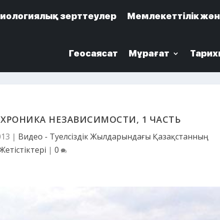
иологиялық зерттеулер
иологиялық зерттеулер
Мемлекеттілік жән
Мемлекеттілік жән
Геосаясат
Геосаясат
Мұрағат
Мұрағат
Тарих
Тарих
 ХРОНИКА НЕЗАВИСИМОСТИ, 1 ЧАСТЬ
013
|
Видео - Тәуелсіздік Жылдарындағы Қазақстанның
Жетістіктері
|
0