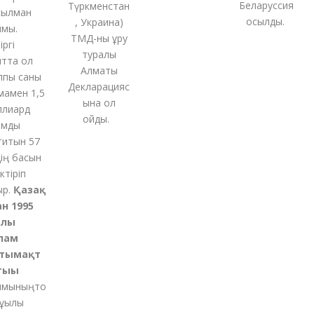
Беларуссия
Түркменстан
лман
қосылды.
,
Украина
)
ы.
ТМД-
ны
құру
гі
туралы
та ол
Алматы
ы саны
Декларацияс
мен 1,5
ына қол
иард
қойды
.
ды
тын 57
ң басын
іріп
.
Қазақ
 1995
ы
ам
ымақт
ғы
ының
то
қылы