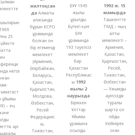
лман
БҰҰ 1945
1992 ж. 15
желтоқсан
екетте
жылы
мамырда
да
Алматы
құрылды.
Ташкентте
қаласында
ыларын
Бүгінгі күні
ТМД – ның
бұрын КСРО
969
БҰҰ
алты
құрамында
ы 25
құрамында
мемлекеті –
болған
он
йекте
193 тәуелсіз
Армения,
бір
егеменді
тта
мемлекет
Қазақстан,
мемлекет
н
бар.
Қырғызстан,
(
Армения,
еренци
Қазақстан
Ресей,
Әзірбайжан,
а негізі
Республикас
Тәжікстан,
Беларусь,
ған
ы
1992
Өзбекстан
Қазақстан,
м
жылы 2
— Ұжымдық
Қырғызстан,
мақтаст
наурызда
қауіпсіздік
Молдова,
ұйымы
Біріккен
туралы
Өзбекстан,
 – ең
Ұлттар
шартқа қол
Ресей
әне
Ұйымы
қойды.
Федерацияс
лды
құрамына
Кейінірек
ы,
ттік әрі
қосылды.
оған
Тәжікстан,
аралық