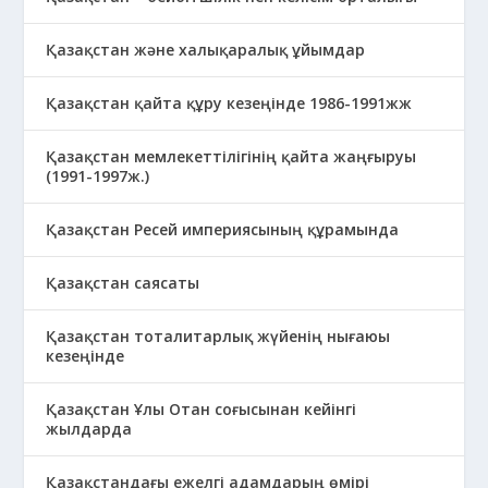
Қазақстан және халықаралық ұйымдар
Қазақстан қайта құру кезеңінде 1986-1991жж
Қазақстан мемлекеттілігінің қайта жаңғыруы
(1991-1997ж.)
Қазақстан Ресей империясының құрамында
Қазақстан саясаты
Қазақстан тоталитарлық жүйенің нығаюы
кезеңінде
Қазақстан Ұлы Отан соғысынан кейінгі
жылдарда
Қазақстандағы ежелгі адамдарың өмірі