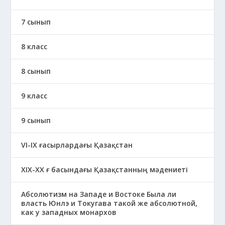
7 сынып
8 класс
8 сынып
9 класс
9 сынып
VI-IX ғасырлардағы Қазақстан
XIХ-XX ғ басындағы Қазақстанның мәдениеті
Абсолютизм на Западе и Востоке Была ли
власть Юнлэ и Токугава такой же абсолютной,
как у западных монархов