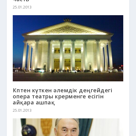
25.01.2013
Көптен күткен әлемдік деңгейдегі
опера театры көрерменге есігін
айқара ашпақ
25.01.2013