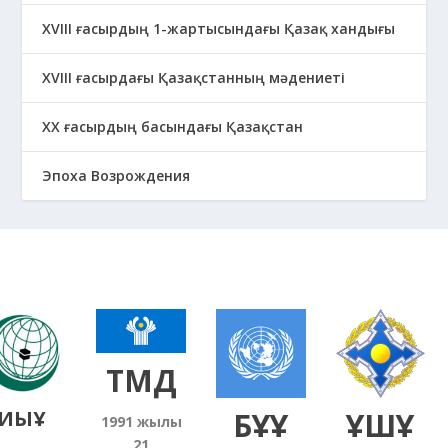
ХVIII ғасырдың 1-жартысындағы Қазақ хандығы
ХVІІІ ғасырдағы Қазақстанның мәдениеті
ХХ ғасырдың басындағы Қазақстан
Эпоха Возрождения
ТМД
ЫҰ
БҰҰ
ҰҚШҰ
1991
жылғы
21