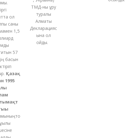
ы.
ТМД-
ны
құру
і
туралы
та ол
Алматы
ы саны
Декларацияс
мен 1,5
ына қол
иард
қойды
.
ды
тын 57
 басын
қ
іріп
Қазақ
1995
ы
м
ымақт
ғы
ының
то
қылы
іне
ды.