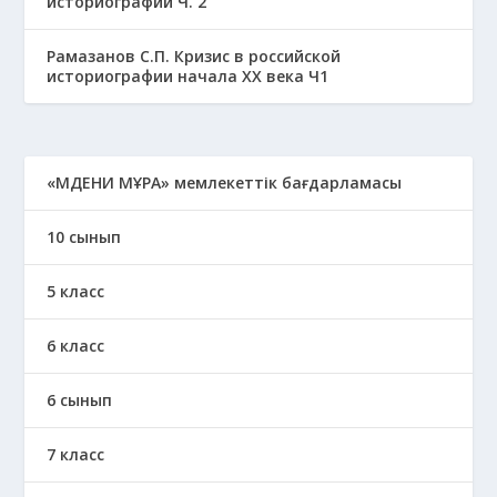
историографии Ч. 2
Рамазанов С.П. Кризис в российской
историографии начала ХХ века Ч1
«МӘДЕНИ МҰРА» мемлекеттік бағдарламасы
10 сынып
5 класс
6 класс
6 сынып
7 класс