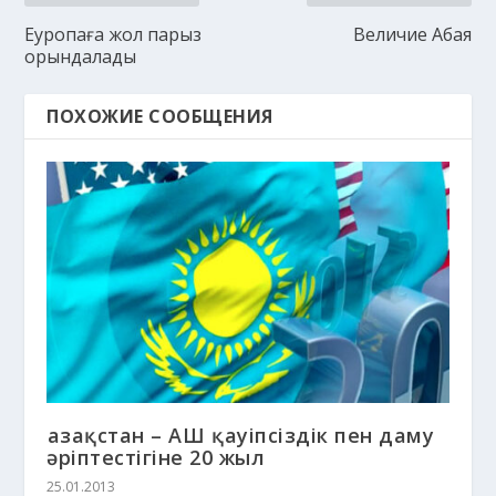
Еуропаға жол парыз
Величие Абая
орындалады
ПОХОЖИЕ СООБЩЕНИЯ
Қазақстан – АҚШ қауіпсіздік пен даму
әріптестігіне 20 жыл
25.01.2013