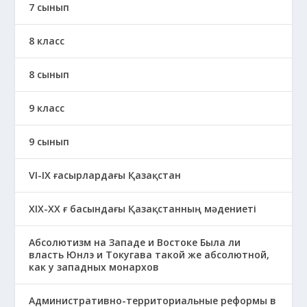
7 сынып
8 класс
8 сынып
9 класс
9 сынып
VI-IX ғасырлардағы Қазақстан
XIХ-XX ғ басындағы Қазақстанның мәдениеті
Абсолютизм на Западе и Востоке Была ли
власть Юнлэ и Токугава такой же абсолютной,
как у западных монархов
Административно-территориальные реформы в