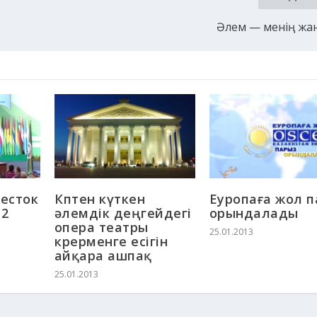
Әлем — менің ж
есток
Көптен күткен
Еуропаға жол 
 2
әлемдік деңгейдегі
орындалады
опера театры
25.01.2013
көрерменге есігін
айқара ашпақ
25.01.2013