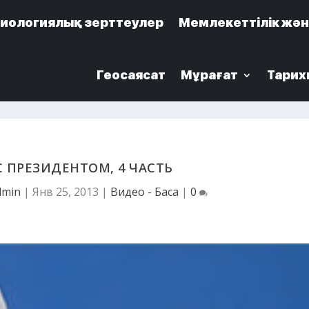
иологиялық зерттеулер
иологиялық зерттеулер
Мемлекеттілік жән
Мемлекеттілік жән
Геосаясат
Геосаясат
Мұрағат
Мұрағат
Тарих
Тарих
С ПРЕЗИДЕНТОМ, 4 ЧАСТЬ
dmin
|
Янв 25, 2013
|
Видео - Басқа
|
0