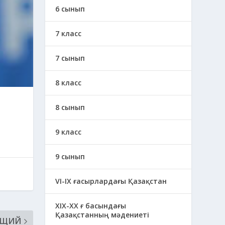
6 сынып
7 класс
7 сынып
8 класс
8 сынып
9 класс
9 сынып
VI-IX ғасырлардағы Қазақстан
XIХ-XX ғ басындағы
Қазақстанның мәдениеті
ЮЩИЙ