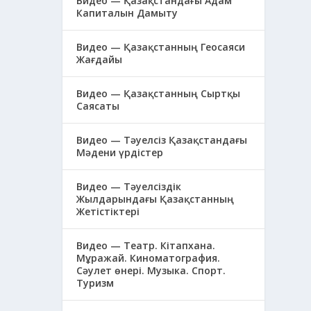
Видео — Қазақстандағы Адам
Капиталын Дамыту
Видео — Қазақстанның Геосаяси
Жағдайы
Видео — Қазақстанның Сыртқы
Саясаты
Видео — Тәуелсіз Қазақстандағы
Мәдени үрдістер
Видео — Тәуелсіздік
Жылдарындағы Қазақстанның
Жетістіктері
Видео — Театр. Кітапхана.
Мұражай. Киноматография.
Сәулет өнері. Музыка. Спорт.
Туризм