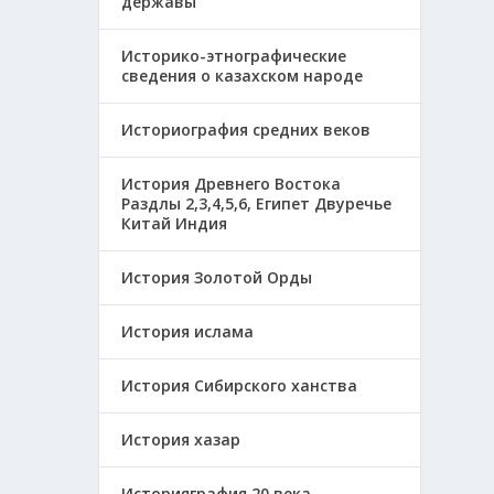
державы
Историко-этнографические
сведения о казахском народе
Историография средних веков
История Древнего Востока
Раздлы 2,3,4,5,6, Египет Двуречье
Китай Индия
История Золотой Орды
История ислама
История Сибирского ханства
История хазар
Историяграфия 20 века