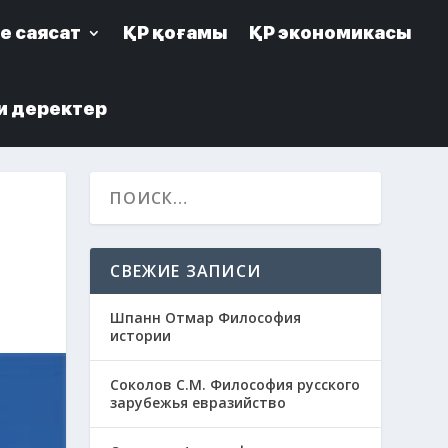
е саясат
е саясат
ҚР қоғамы
ҚР қоғамы
ҚР экономикасы
ҚР экономикасы
и деректер
и деректер
СВЕЖИЕ ЗАПИСИ
Шпанн Отмар Философия
истории
Соколов С.М. Философия русского
зарубежья евразийство