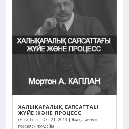
ХАЛЫҚАРАЛЫҚ САЯСАТТАҒЫ
ЖҮЙЕ ЖӘНЕ ПРОЦЕСС
cep-admin
|
Окт 21, 2013
|
Қазақстанның
геосаяси жағдайы