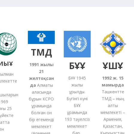
ТМД
ЫҰ
БҰҰ
ҰҚШҰ
1991
жылғы
21
лман
БҰҰ 1945
1992 ж. 15
желтоқсан
екетте
жылы
мамырда
5
да
Алматы
құрылды.
Ташкентте
қаласында
ыларын
Бүгінгі күні
ТМД – ның
бұрын КСРО
69
БҰҰ
алты
құрамында
ы 25
құрамында
мемлекеті –
с
болған
он
йекте
193 тәуелсіз
Армения,
бір
егеменді
тта
мемлекет
Қазақстан,
мемлекет
бар.
Қырғызстан,
(
Армения,