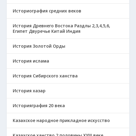
Историография средних веков
История Древнего Востока Раздлы 2,3,4,5,6,
Египет Двуречье Китай Индия
История Золотой Орды
История ислама
История Сибирского ханства
История хазар
Историяграфия 20 века
Казахское народное прикладное искусство
Казахское ханство 2 половины ХҮІІІ веке