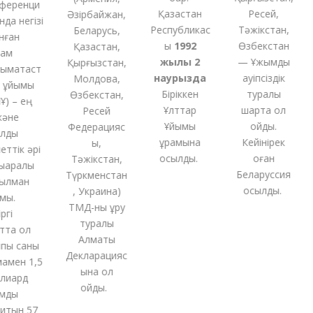
еренци
Қазақстан
Ресей,
Әзірбайжан,
а негізі
Республикас
Тәжікстан,
Беларусь,
ған
ы
1992
Өзбекстан
Қазақстан,
м
жылы 2
— Ұжымдық
Қырғызстан,
ақтаст
наурызда
қауіпсіздік
Молдова,
ұйымы
Біріккен
туралы
Өзбекстан,
 – ең
Ұлттар
шартқа қол
Ресей
не
Ұйымы
қойды.
Федерацияс
ды
құрамына
Кейінірек
ы,
тік әрі
қосылды.
оған
Тәжікстан,
аралық
Беларуссия
Түркменстан
лман
қосылды.
,
Украина
)
.
ТМД-
ны
құру
і
туралы
та ол
Алматы
ы саны
Декларацияс
ен 1,5
ына қол
иард
қойды
.
ды
тын 57