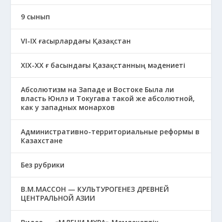
9 сынып
VI-IX ғасырлардағы Қазақстан
XIХ-XX ғ басындағы Қазақстанның мәдениеті
Абсолютизм на Западе и Востоке Была ли
власть Юнлэ и Токугава такой же абсолютной,
как у западных монархов
Административно-территориальные реформы в
Казахстане
Без рубрики
В.М.МАССОН — КУЛЬТУРОГЕНЕЗ ДРЕВНЕЙ
ЦЕНТРАЛЬНОЙ АЗИИ