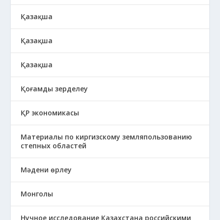
Қазақша
Қазақша
Қазақша
Қоғамды зерделеу
ҚР экономикасы
Материалы по киргизскому земляпользованию
степных областей
Мәдени өрлеу
Монголы
Нучное исследование Казахстана российскими