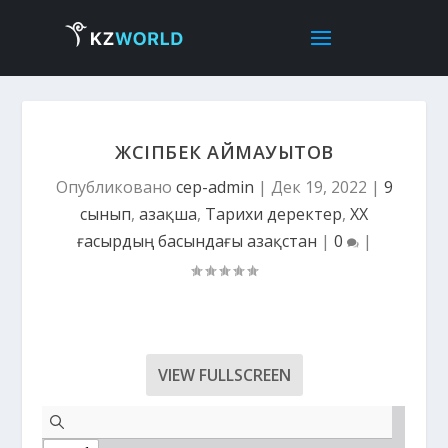
ЖҮСІПБЕК АЙМАУЫТОВ
Опубликовано
cep-admin
|
Дек 19, 2022
|
9
сынып
,
Қазақша
,
Тарихи деректер
,
ХХ
ғасырдың басындағы Қазақстан
|
0
|
VIEW FULLSCREEN