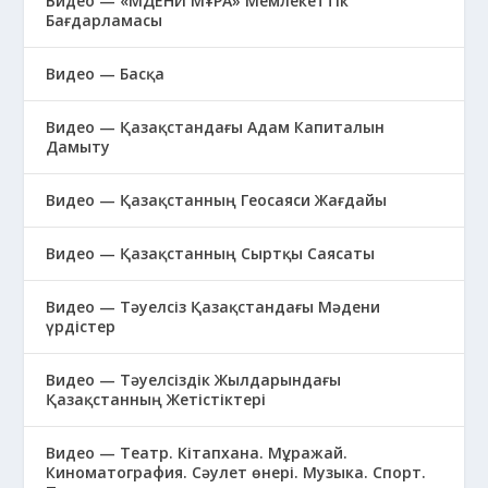
Видео — «МӘДЕНИ МҰРА» Мемлекеттік
Бағдарламасы
Видео — Басқа
Видео — Қазақстандағы Адам Капиталын
Дамыту
Видео — Қазақстанның Геосаяси Жағдайы
Видео — Қазақстанның Сыртқы Саясаты
Видео — Тәуелсіз Қазақстандағы Мәдени
үрдістер
Видео — Тәуелсіздік Жылдарындағы
Қазақстанның Жетістіктері
Видео — Театр. Кітапхана. Мұражай.
Киноматография. Сәулет өнері. Музыка. Спорт.