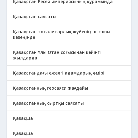
Қазақстан Ресей империясының құрамында
Қазақстан саясаты
Қазақстан тоталитарлық жүйенің нығаюы
кезеңінде
Қазақстан Ұлы Отан соғысынан кейінгі
жылдарда
Қазақстандағы ежелгі адамдарың өмірі
Қазақстанның геосаяси жағдайы
Қазақстанның сыртқы саясаты
Қазақша
Қазақша