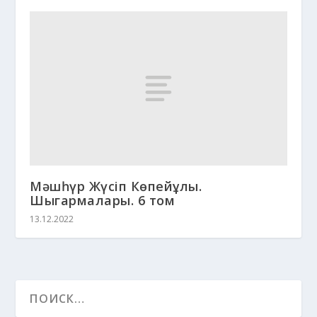
Мәшһүр Жүсіп Көпейұлы.
Шыгармалары. 6 том
13.12.2022