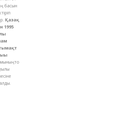
 басын
қ
іріп
Қазақ
1995
ы
м
ымақт
ғы
ының
то
ылы
іне
ды.
м