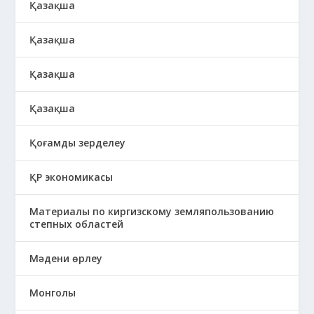
Қазақша
Қазақша
Қазақша
Қазақша
Қоғамды зерделеу
ҚР экономикасы
Материалы по киргизскому земляпользованию
степных областей
Мәдени өрлеу
Монголы