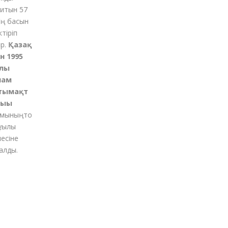
тын 57
 басын
қ
іріп
Қазақ
1995
ы
м
ымақт
ғы
ының
то
қылы
іне
ды.
м