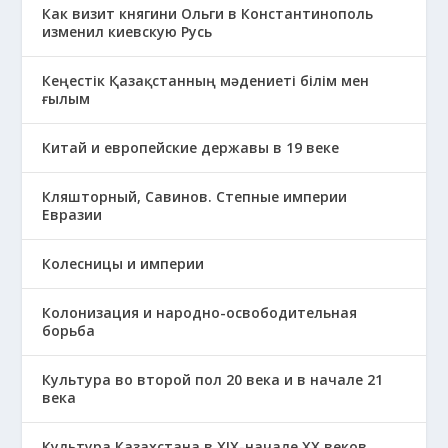
Как визит княгини Ольги в Константинополь
изменил киевскую Русь
Кеңестік Қазақстанның мәдениеті білім мен
ғылым
Китай и европейские державы в 19 веке
Кляшторный, Савинов. Степные империи
Евразии
Колесницы и империи
Колонизация и народно-освободительная
борьба
Культура во второй пол 20 века и в начале 21
века
Культура Казахстана в ХІХ-начале ХХ веков