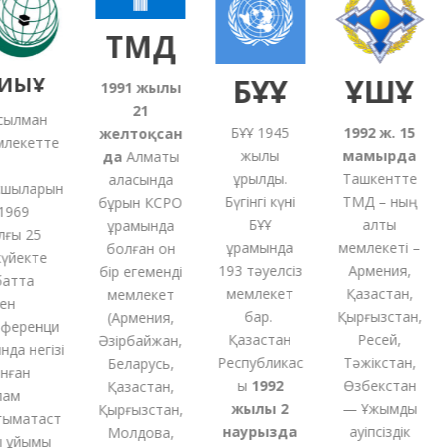
ТМД
ЫҰ
БҰҰ
ҰҚШҰ
1991
жылғы
21
лман
БҰҰ 1945
1992 ж. 15
желтоқсан
екетте
жылы
мамырда
да
Алматы
құрылды.
Ташкентте
қаласында
ыларын
Бүгінгі күні
ТМД – ның
бұрын КСРО
969
БҰҰ
алты
құрамында
ы 25
құрамында
мемлекеті –
болған
он
йекте
193 тәуелсіз
Армения,
бір
егеменді
тта
мемлекет
Қазақстан,
мемлекет
н
бар.
Қырғызстан,
(
Армения,
еренци
Қазақстан
Ресей,
Әзірбайжан,
а негізі
Республикас
Тәжікстан,
Беларусь,
ған
ы
1992
Өзбекстан
Қазақстан,
м
жылы 2
— Ұжымдық
Қырғызстан,
мақтаст
наурызда
қауіпсіздік
Молдова,
ұйымы