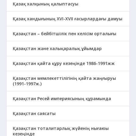
Қазақ халқының қалыптасуы
Қазақ хандығының XVI-XVII ғасырлардағы дамуы
Қазақстан – бейбітшілік пен келісім орталығы
Қазақстан және халықаралық ұйымдар
Қазақстан қайта құру кезеңінде 1986-1991жж
Қазақстан мемлекеттілігінің қайта жаңғыруы
(1991-1997ж.)
Қазақстан Ресей империясының құрамында
Қазақстан саясаты
Қазақстан тоталитарлық жүйенің нығаюы
кезеңінде