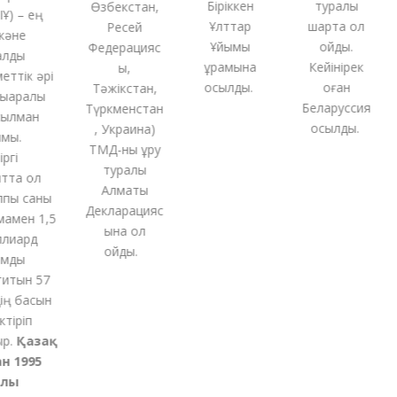
Біріккен
туралы
Өзбекстан,
 – ең
Ұлттар
шартқа қол
Ресей
әне
Ұйымы
қойды.
Федерацияс
ды
құрамына
Кейінірек
ы,
ттік әрі
қосылды.
оған
Тәжікстан,
аралық
Беларуссия
Түркменстан
лман
қосылды.
,
Украина
)
ы.
ТМД-
ны
құру
і
туралы
та ол
Алматы
ы саны
Декларацияс
мен 1,5
ына қол
иард
қойды
.
ды
тын 57
 басын
іріп
.
Қазақ
 1995
ы