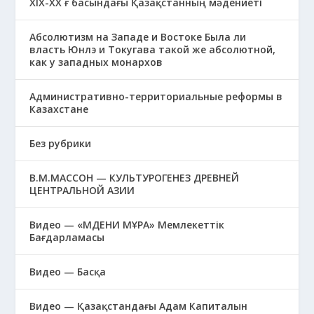
XIХ-XX ғ басындағы Қазақстанның мәдениеті
Абсолютизм на Западе и Востоке Была ли
власть Юнлэ и Токугава такой же абсолютной,
как у западных монархов
Административно-территориальные реформы в
Казахстане
Без рубрики
В.М.МАССОН — КУЛЬТУРОГЕНЕЗ ДРЕВНЕЙ
ЦЕНТРАЛЬНОЙ АЗИИ
Видео — «МӘДЕНИ МҰРА» Мемлекеттік
Бағдарламасы
Видео — Басқа
Видео — Қазақстандағы Адам Капиталын