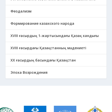
Феодализм
Формирование казахского народа
ХVIII ғасырдың 1-жартысындағы Қазақ хандығы
ХVІІІ ғасырдағы Қазақстанның мәдениеті
ХХ ғасырдың басындағы Қазақстан
Эпоха Возрождения