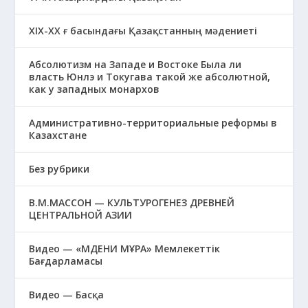
XIХ-XX ғ басындағы Қазақстанның мәдениеті
Абсолютизм на Западе и Востоке Была ли
власть Юнлэ и Токугава такой же абсолютной,
как у западных монархов
Административно-территориальные реформы в
Казахстане
Без рубрики
В.М.МАССОН — КУЛЬТУРОГЕНЕЗ ДРЕВНЕЙ
ЦЕНТРАЛЬНОЙ АЗИИ
Видео — «МӘДЕНИ МҰРА» Мемлекеттік
Бағдарламасы
Видео — Басқа