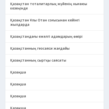
Қазақстан тоталитарлық жүйенің нығаюы
кезеңінде
Қазақстан Ұлы Отан соғысынан кейінгі
жылдарда
Қазақстандағы ежелгі адамдарың өмірі
Қазақстанның геосаяси жағдайы
Қазақстанның сыртқы саясаты
Қазақша
Қазақша
Қазақша
Қазақша