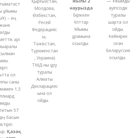
жылы 2
— Ұжымдық
Қырғызстан,
мақтаст
наурызда
қауіпсіздік
Молдова,
 ұйымы
Біріккен
туралы
Өзбекстан,
) – ең
Ұлттар
шартқа қол
Ресей
және
Ұйымы
қойды.
Федерацияс
лды
құрамына
Кейінірек
ы,
еттік әрі
қосылды.
оған
Тәжікстан,
қаралық
Беларуссия
Түркменстан
ылман
қосылды.
,
Украина
)
мы.
ТМД-
ны
құру
гі
туралы
тта ол
Алматы
пы саны
Декларацияс
амен 1,5
ына қол
лиард
қойды
.
мды
итын 57
ң басын
тіріп
.
Қазақ