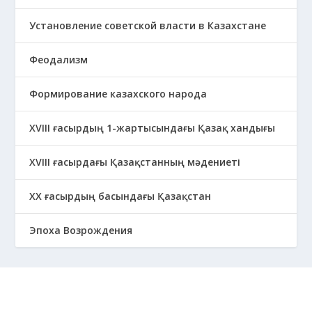
Установление советской власти в Казахстане
Феодализм
Формирование казахского народа
ХVIII ғасырдың 1-жартысындағы Қазақ хандығы
ХVІІІ ғасырдағы Қазақстанның мәдениеті
ХХ ғасырдың басындағы Қазақстан
Эпоха Возрождения