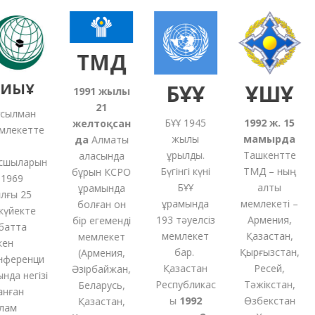
ТМД
ИЫҰ
БҰҰ
ҰҚШҰ
1991
жылғы
21
ылман
БҰҰ 1945
1992 ж. 15
желтоқсан
лекетте
жылы
мамырда
да
Алматы
құрылды.
Ташкентте
қаласында
шыларын
Бүгінгі күні
ТМД – ның
бұрын КСРО
969
БҰҰ
алты
құрамында
ғы 25
құрамында
мемлекеті –
болған
он
үйекте
193 тәуелсіз
Армения,
бір
егеменді
атта
мемлекет
Қазақстан,
мемлекет
н
бар.
Қырғызстан,
(
Армения,
ференци
Қазақстан
Ресей,
Әзірбайжан,
да негізі
Республикас
Тәжікстан,
Беларусь,
нған
ы
1992
Өзбекстан
Қазақстан,
ам