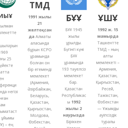
ТМД
ЫҰ
БҰҰ
ҰҚШҰ
1991
жылғы
21
лман
БҰҰ 1945
1992 ж. 15
желтоқсан
кетте
жылы
мамырда
5
да
Алматы
құрылды.
Ташкентте
қаласында
ыларын
Бүгінгі күні
ТМД – ның
бұрын КСРО
69
БҰҰ
алты
құрамында
 25
құрамында
мемлекеті –
с
болған
он
екте
193 тәуелсіз
Армения,
бір
егеменді
та
мемлекет
Қазақстан,
мемлекет
бар.
Қырғызстан,
(
Армения,
ренци
Қазақстан
Ресей,
Әзірбайжан,
 негізі
Республикас
Тәжікстан,
Беларусь,
ан
ы
1992
Өзбекстан
Қазақстан,
м
жылы 2
— Ұжымдық
Қырғызстан,
ақтаст
наурызда
қауіпсіздік
Молдова,
йымы
Біріккен
туралы
Өзбекстан,
 – ең