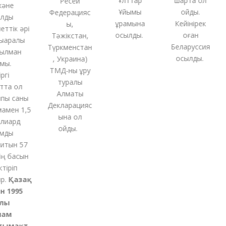
Ұлттар
шартқа қол
Ресей
не
с
Ұйымы
қойды.
Федерацияс
ды
құрамына
Кейінірек
ы,
тік әрі
қосылды.
оған
Тәжікстан,
ралық
м
Беларуссия
Түркменстан
ман
қосылды.
,
Украина
)
.
ТМД-
ны
құру
і
туралы
а ол
Алматы
 саны
Декларацияс
ен 1,5
ына қол
ард
қойды
.
ды
ы
тын 57
 басын
қ
ріп
Қазақ
н
1995
ы
м
мақт