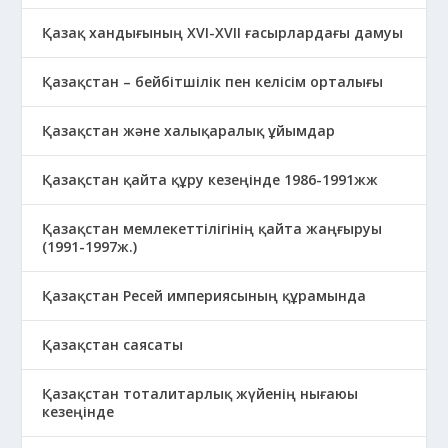
Қазақ хандығының XVI-XVII ғасырлардағы дамуы
Қазақстан – бейбітшілік пен келісім орталығы
Қазақстан және халықаралық ұйымдар
Қазақстан қайта құру кезеңінде 1986-1991жж
Қазақстан мемлекеттілігінің қайта жаңғыруы
(1991-1997ж.)
Қазақстан Ресей империясының құрамында
Қазақстан саясаты
Қазақстан тоталитарлық жүйенің нығаюы
кезеңінде