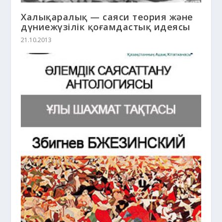
Халықаралық — саяси теория және
дүниежүзілік қоғамдастық идеясы
21.10.2013