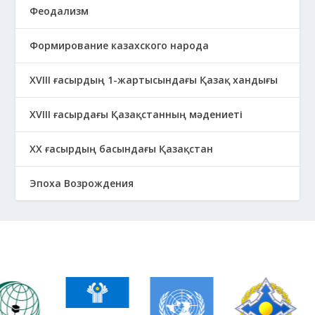
Феодализм
Формирование казахского народа
ХVIII ғасырдың 1-жартысындағы Қазақ хандығы
ХVІІІ ғасырдағы Қазақстанның мәдениеті
ХХ ғасырдың басындағы Қазақстан
Эпоха Возрождения