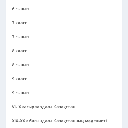
6 сынып
7 класс
7 сынып
8 класс
8 сынып
9 класс
9 сынып
VI-IX ғасырлардағы Қазақстан
XIХ-XX ғ басындағы Қазақстанның мәдениеті