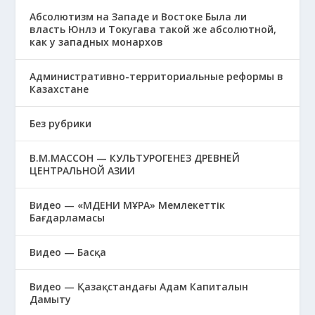
Абсолютизм на Западе и Востоке Была ли
власть Юнлэ и Токугава такой же абсолютной,
как у западных монархов
Административно-территориальные реформы в
Казахстане
Без рубрики
В.М.МАССОН — КУЛЬТУРОГЕНЕЗ ДРЕВНЕЙ
ЦЕНТРАЛЬНОЙ АЗИИ
Видео — «МӘДЕНИ МҰРА» Мемлекеттік
Бағдарламасы
Видео — Басқа
Видео — Қазақстандағы Адам Капиталын
Дамыту