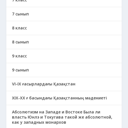
7 сынып
8 класс
8 сынып
9 класс
9 сынып
VI-IX ғасырлардағы Қазақстан
XIХ-XX ғ басындағы Қазақстанның мәдениеті
Абсолютизм на Западе и Востоке Была ли
власть Юнлэ и Токугава такой же абсолютной,
как у западных монархов