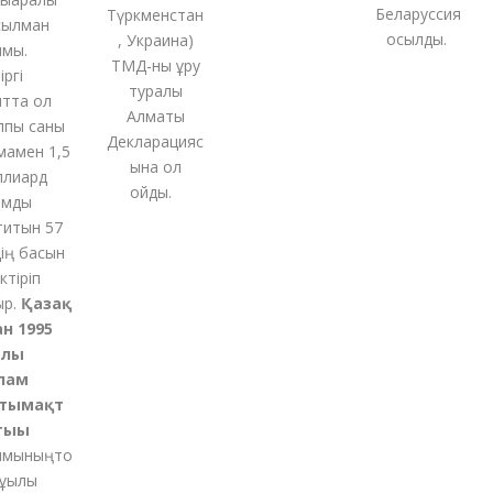
Беларуссия
Түркменстан
лман
қосылды.
,
Украина
)
ы.
ТМД-
ны
құру
і
туралы
та ол
Алматы
ы саны
Декларацияс
мен 1,5
ына қол
иард
қойды
.
ды
тын 57
 басын
қ
іріп
Қазақ
 1995
ы
ам
ымақт
ғы
ының
то
қылы