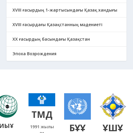
ХVIII ғасырдың 1-жартысындағы Қазақ хандығы
ХVІІІ ғасырдағы Қазақстанның мәдениеті
ХХ ғасырдың басындағы Қазақстан
Эпоха Возрождения
ТМД
ЫҰ
БҰҰ
ҰҚШҰ
1991
жылғы