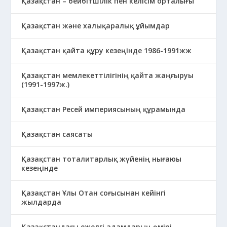
Қазақстан – бейбітшілік пен келісім орталығы
Қазақстан және халықаралық ұйымдар
Қазақстан қайта құру кезеңінде 1986-1991жж
Қазақстан мемлекеттілігінің қайта жаңғыруы
(1991-1997ж.)
Қазақстан Ресей империясының құрамында
Қазақстан саясаты
Қазақстан тоталитарлық жүйенің нығаюы
кезеңінде
Қазақстан Ұлы Отан соғысынан кейінгі
жылдарда
Қазақстандағы ежелгі адамдарың өмірі