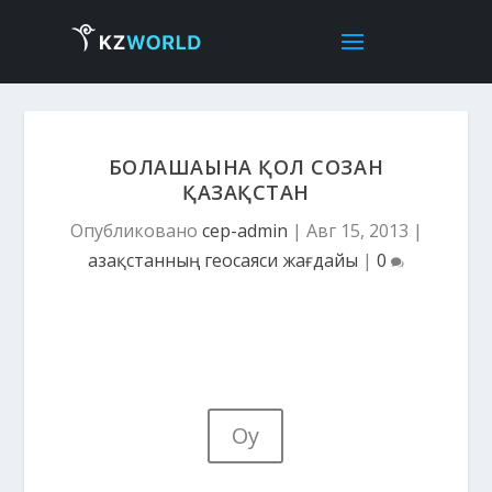
БОЛАШАҒЫНА ҚОЛ СОЗҒАН
ҚАЗАҚСТАН
Опубликовано
cep-admin
|
Авг 15, 2013
|
Қазақстанның геосаяси жағдайы
|
0
Оқу