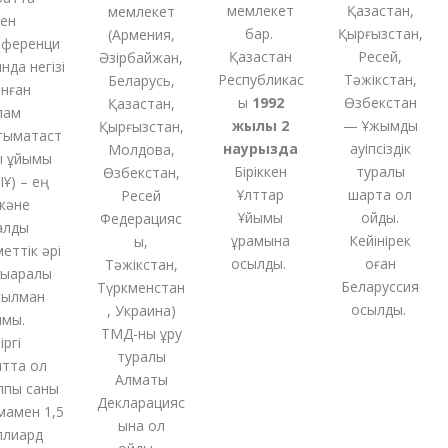
мемлекет
Қазақстан,
мемлекет
бар.
Қырғызстан,
(
Армения,
еренци
Қазақстан
Ресей,
Әзірбайжан,
 негізі
Республикас
Тәжікстан,
Беларусь,
ан
ы
1992
Өзбекстан
Қазақстан,
м
жылы 2
— Ұжымдық
Қырғызстан,
ақтаст
наурызда
қауіпсіздік
Молдова,
ұйымы
Біріккен
туралы
Өзбекстан,
 – ең
Ұлттар
шартқа қол
Ресей
не
Ұйымы
қойды.
Федерацияс
ды
құрамына
Кейінірек
ы,
тік әрі
қосылды.
оған
Тәжікстан,
аралық
Беларуссия
Түркменстан
лман
қосылды.
,
Украина
)
.
ТМД-
ны
құру
і
туралы
та ол
Алматы
ы саны
Декларацияс
ен 1,5
ына қол
иард