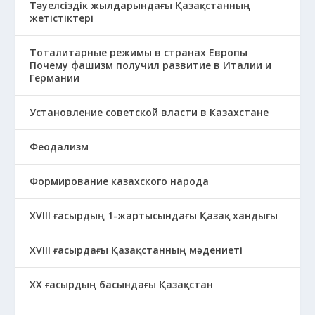
Тәуелсіздік жылдарындағы Қазақстанның
жетістіктері
Тоталитарные режимы в странах Европы
Почему фашизм получил развитие в Италии и
Германии
Установление советской власти в Казахстане
Феодализм
Формирование казахского народа
ХVIII ғасырдың 1-жартысындағы Қазақ хандығы
ХVІІІ ғасырдағы Қазақстанның мәдениеті
ХХ ғасырдың басындағы Қазақстан