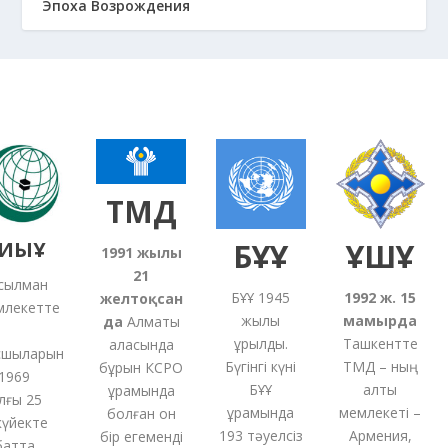
Эпоха Возрождения
ТМД
ЫҰ
БҰҰ
ҰҚШҰ
1991
жылғы
21
лман
БҰҰ 1945
1992 ж. 15
желтоқсан
екетте
жылы
мамырда
5
да
Алматы
құрылды.
Ташкентте
қаласында
ыларын
Бүгінгі күні
ТМД – ның
бұрын КСРО
69
БҰҰ
алты
құрамында
 25
құрамында
мемлекеті –
с
болған
он
йекте
193 тәуелсіз
Армения,
бір
егеменді
тта