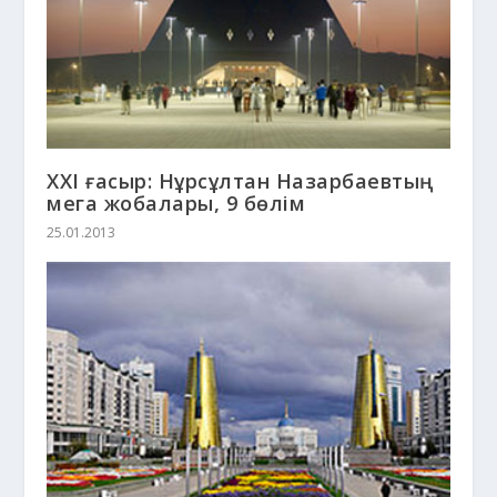
ХХІ ғасыр: Нұрсұлтан Назарбаевтың
мега жобалары, 9 бөлім
25.01.2013