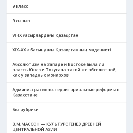
9 класс
9 сынып
VI-IX ғасырлардағы Қазақстан
XIХ-XX ғ басындағы Қазақстанның мәдениеті
Абсолютизм на Западе и Востоке Была ли
власть Юнлэ и Токугава такой же абсолютной,
как у западных монархов
Административно-территориальные реформы в
Казахстане
Без рубрики
В.М.МАССОН — КУЛЬТУРОГЕНЕЗ ДРЕВНЕЙ
ЦЕНТРАЛЬНОЙ АЗИИ