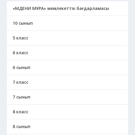
«МӘДЕНИ МҰРА» мемлекеттік бағдарламасы
10 сынып
5 класс
6 класс
6 сынып
7 класс
7 сынып
8 класс
8 сынып