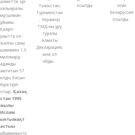
кіметтік әрі
қосылды.
оған
Тәжікстан,
алықаралық
Беларуссия
Түркменстан
мұсылман
қосылды.
,
Украина
)
ұйымы.
ТМД-
ны
құру
азіргі
туралы
ақытта ол
Алматы
жалпы саны
Декларацияс
шамамен 1,5
ына қол
миллиард
қойды
.
адамды
амтитын 57
елдің басын
іріктіріп
отыр.
Қазақ
стан 1995
жылы
Ислам
ынтымақт
астығы
ұйымының
то