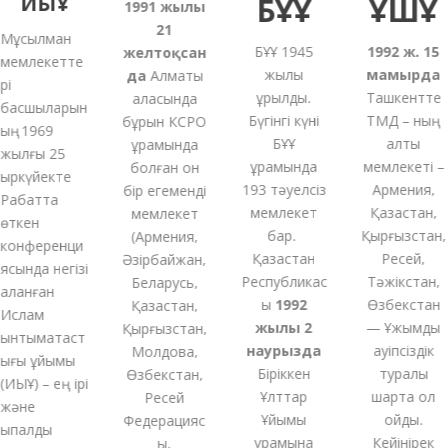
ИЫҰ
БҰҰ
ҰҚШҰ
1991
жылғы
21
Мұсылман
БҰҰ 1945
1992 ж. 15
желтоқсан
мемлекетте
жылы
мамырда
да
Алматы
і
құрылды.
Ташкентте
қаласында
басшыларын
Бүгінгі күні
ТМД – ның
бұрын КСРО
ың 1969
БҰҰ
алты
құрамында
жылғы 25
құрамында
мемлекеті –
болған
он
ыркүйекте
193 тәуелсіз
Армения,
бір
егеменді
Рабатта
мемлекет
Қазақстан,
мемлекет
өткен
бар.
Қырғызстан,
(
Армения,
конференци
Қазақстан
Ресей,
Әзірбайжан,
сында негізі
Республикас
Тәжікстан,
Беларусь,
аланған
ы
1992
Өзбекстан
Қазақстан,
Ислам
жылы 2
— Ұжымдық
Қырғызстан,
ынтымақтаст
наурызда
қауіпсіздік
Молдова,
ығы ұйымы
Біріккен
туралы
Өзбекстан,
ИЫҰ) – ең ірі
Ұлттар
шартқа қол
Ресей
және
Ұйымы
қойды.
Федерацияс
ықпалды
құрамына
Кейінірек
ы,