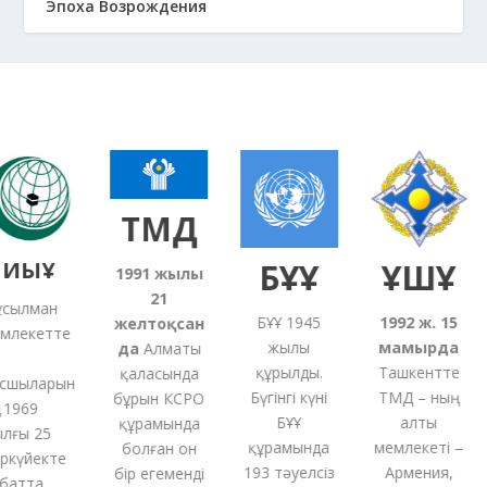
Эпоха Возрождения
ТМД
ИЫҰ
БҰҰ
ҰҚШҰ
1991
жылғы
21
ылман
БҰҰ 1945
1992 ж. 15
желтоқсан
лекетте
жылы
мамырда
да
Алматы
құрылды.
Ташкентте
қаласында
шыларын
Бүгінгі күні
ТМД – ның
бұрын КСРО
1969
БҰҰ
алты
құрамында
ғы 25
құрамында
мемлекеті –
болған
он
күйекте
193 тәуелсіз
Армения,
бір
егеменді
атта