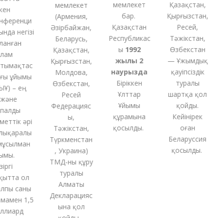
мемлекет
Қазақстан,
мемлекет
ен
бар.
Қырғызстан,
(
Армения,
ференци
Қазақстан
Ресей,
Әзірбайжан,
да негізі
Республикас
Тәжікстан,
Беларусь,
анған
ы
1992
Өзбекстан
Қазақстан,
ам
жылы 2
— Ұжымдық
Қырғызстан,
ымақтас
наурызда
қауіпсіздік
Молдова,
ы ұйымы
Біріккен
туралы
Өзбекстан,
Ұ) – ең
Ұлттар
шартқа қол
Ресей
және
Ұйымы
қойды.
Федерацияс
алды
құрамына
Кейінірек
ы,
еттік әрі
қосылды.
оған
Тәжікстан,
ықаралы
Беларуссия
Түркменстан
ұсылман
қосылды.
,
Украина
)
мы.
ТМД-
ны
құру
ргі
туралы
ытта ол
Алматы
пы саны
Декларацияс
амен 1,5
ына қол
лиард
қойды
.