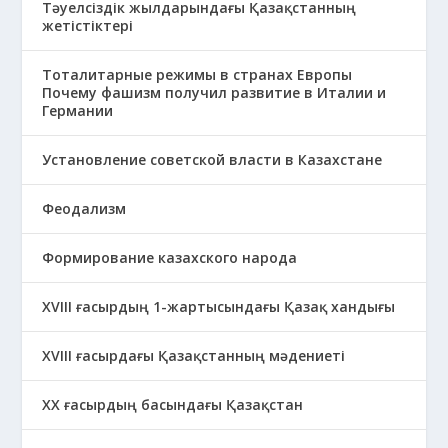
Тәуелсіздік жылдарындағы Қазақстанның
жетістіктері
Тоталитарные режимы в странах Европы
Почему фашизм получил развитие в Италии и
Германии
Установление советской власти в Казахстане
Феодализм
Формирование казахского народа
ХVIII ғасырдың 1-жартысындағы Қазақ хандығы
ХVІІІ ғасырдағы Қазақстанның мәдениеті
ХХ ғасырдың басындағы Қазақстан