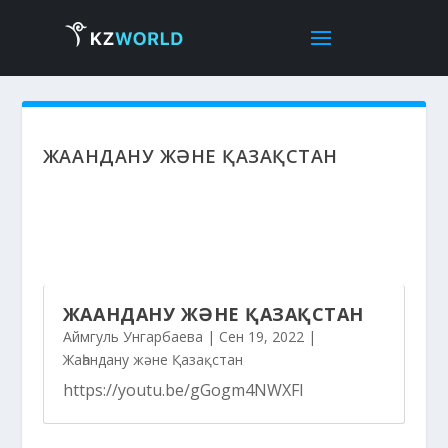
ЖАҺАНДАНУ ЖӘНЕ ҚАЗАҚСТАН
ЖАҺАНДАНУ ЖӘНЕ ҚАЗАҚСТАН
Аймгуль Унгарбаева
|
Сен 19, 2022
|
Жаһандану және Қазақстан
https://youtu.be/gGogm4NWXFI