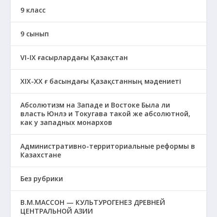
9 класс
9 сынып
VI-IX ғасырлардағы Қазақстан
XIХ-XX ғ басындағы Қазақстанның мәдениеті
Абсолютизм на Западе и Востоке Была ли
власть Юнлэ и Токугава такой же абсолютной,
как у западных монархов
Административно-территориальные реформы в
Казахстане
Без рубрики
В.М.МАССОН — КУЛЬТУРОГЕНЕЗ ДРЕВНЕЙ
ЦЕНТРАЛЬНОЙ АЗИИ