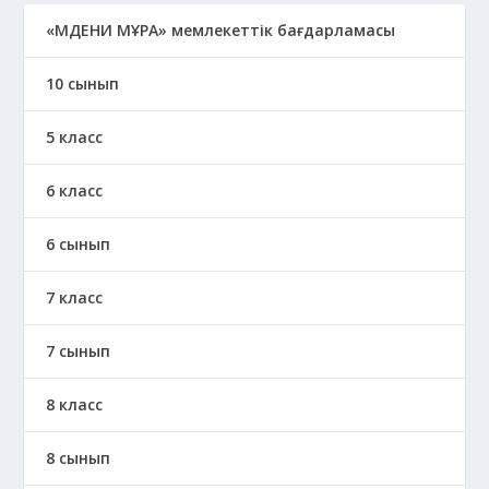
«МӘДЕНИ МҰРА» мемлекеттік бағдарламасы
10 сынып
5 класс
6 класс
6 сынып
7 класс
7 сынып
8 класс
8 сынып