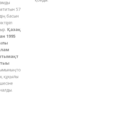
мды
титын 57
ің басын
ктіріп
р.
Қазақ
н 1995
лы
лам
тымақт
ығы
мының
то
 құқылы
есіне
алды.