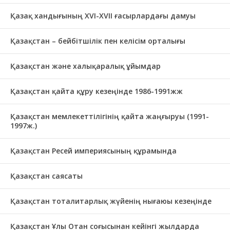
Қазақ хандығының XVI-XVII ғасырлардағы дамуы
Қазақстан – бейбітшілік пен келісім орталығы
Қазақстан және халықаралық ұйымдар
Қазақстан қайта құру кезеңінде 1986-1991жж
Қазақстан мемлекеттілігінің қайта жаңғыруы (1991-
1997ж.)
Қазақстан Ресей империясының құрамында
Қазақстан саясаты
Қазақстан тоталитарлық жүйенің нығаюы кезеңінде
Қазақстан Ұлы Отан соғысынан кейінгі жылдарда