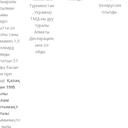
қаралық
Беларуссия
Түркменстан
ылман
қосылды.
,
Украина
)
мы.
ТМД-
ны
құру
ргі
туралы
тта ол
Алматы
пы саны
Декларацияс
амен 1,5
ына қол
лиард
қойды
.
мды
титын 57
ің басын
ктіріп
р.
Қазақ
н 1995
лы
лам
тымақт
ығы
мының
то
ұқылы