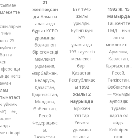
21
ылман
БҰҰ 1945
1992 ж. 15
желтоқсан
лекетте
жылы
мамырда
да
Алматы
құрылды.
Ташкентте
қаласында
шыларын
Бүгінгі күні
ТМД – ның
бұрын КСРО
1969
БҰҰ
алты
құрамында
ғы 25
құрамында
мемлекеті –
болған
он
үйекте
193 тәуелсіз
Армения,
бір
егеменді
атта
мемлекет
Қазақстан,
мемлекет
ен
бар.
Қырғызстан,
(
Армения,
ференци
Қазақстан
Ресей,
Әзірбайжан,
да негізі
Республикас
Тәжікстан,
Беларусь,
нған
ы
1992
Өзбекстан
Қазақстан,
ам
жылы 2
— Ұжымдық
Қырғызстан,
ымақтаст
наурызда
қауіпсіздік
Молдова,
 ұйымы
Біріккен
туралы
Өзбекстан,
) – ең
Ұлттар
шартқа қол
Ресей
және
Ұйымы
қойды.
Федерацияс
алды
құрамына
Кейінірек
ы,
еттік әрі
қосылды.
оған
Тәжікстан,