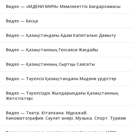
Видео — «МӘДЕНИ МҰРА» Мемлекеттік Бағдарламасы
Видео — Басқа
Видео — Қазақстандағы Адам Капиталын Дамыту
Видео — Қазақстанның Геосаяси Жағдайы
Видео — Қазақстанның Сыртқы Саясаты
Видео — Тәуелсіз Қазақстандағы Мәдени үрдістер
Видео — Тәуелсіздік Жылдарындағы Қазақстанның
Жетістіктері
Видео — Театр. Кітапхана. Мұражай.
Киноматография. Сәулет өнері. Музыка. Спорт. Туризм