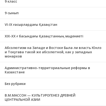
9 класс
9 сынып
VI-IX ғасырлардағы Қазақстан
XIХ-XX ғ басындағы Қазақстанның мәдениеті
Абсолютизм на Западе и Востоке Была ли власть Юнлэ
и Токугава такой же абсолютной, как у западных
монархов
Административно-территориальные реформы в
Казахстане
Без рубрики
В.М.МАССОН — КУЛЬТУРОГЕНЕЗ ДРЕВНЕЙ
ЦЕНТРАЛЬНОЙ АЗИИ