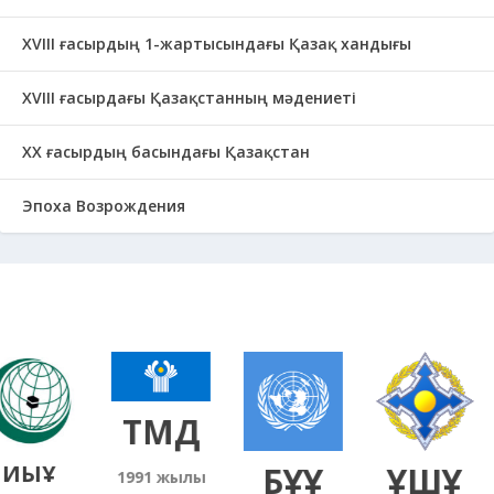
ХVIII ғасырдың 1-жартысындағы Қазақ хандығы
ХVІІІ ғасырдағы Қазақстанның мәдениеті
ХХ ғасырдың басындағы Қазақстан
Эпоха Возрождения
ТМД
ИЫҰ
БҰҰ
ҰҚШҰ
1991
жылғы