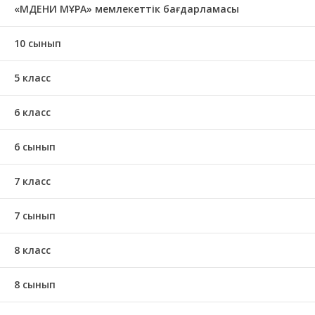
«МӘДЕНИ МҰРА» мемлекеттік бағдарламасы
10 сынып
5 класс
6 класс
6 сынып
7 класс
7 сынып
8 класс
8 сынып