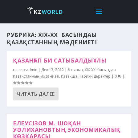
РУБРИКА:
XIХ-XX Ғ БАСЫНДАҒЫ
ҚАЗАҚСТАННЫҢ МӘДЕНИЕТІ
ҚАЗАНҒАП БИ САТЫБАЛДЫҰЛЫ
на
cep-admin
|
Дек 13, 2022
|
8 сынып
,
XIХ-XX ғ басындағы
Қазақстанның мәдениеті
,
Қазақша
,
Тарихи деректер
|
0
|
ЧИТАТЬ ДАЛЕЕ
ЕЛЕУСІЗОВ М. ШОҚАН
УӘЛИХАНОВТЫҢ ЭКОНОМИКАЛЫҚ
КӨЗҚАРАСЫ