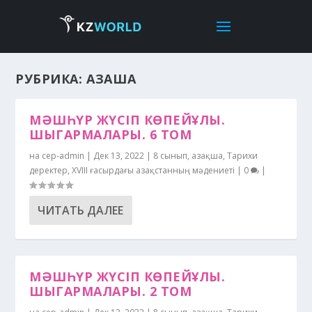
РУБРИКА:
ҚАЗАҚША
МӘШҺҮР ЖҮСІП КӨПЕЙҰЛЫ.
ШЫГАРМАЛАРЫ. 6 ТОМ
на
cep-admin
|
Дек 13, 2022
|
8 сынып
,
Қазақша
,
Тарихи
деректер
,
ХVІІІ ғасырдағы Қазақстанның мәдениеті
|
0
|
ЧИТАТЬ ДАЛЕЕ
МӘШҺҮР ЖҮСІП КӨПЕЙҰЛЫ.
ШЫГАРМАЛАРЫ. 2 ТОМ