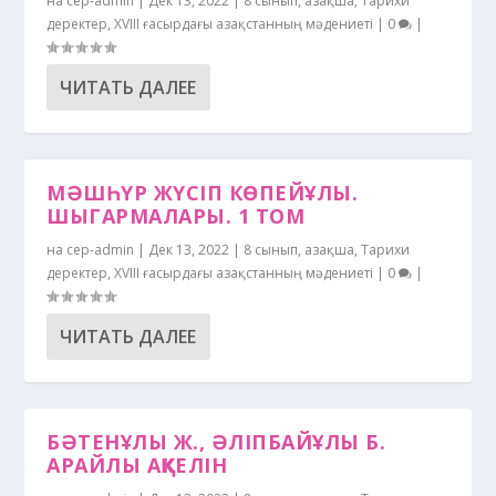
на
cep-admin
|
Дек 13, 2022
|
8 сынып
,
Қазақша
,
Тарихи
деректер
,
ХVІІІ ғасырдағы Қазақстанның мәдениеті
|
0
|
ЧИТАТЬ ДАЛЕЕ
МӘШҺҮР ЖҮСІП КӨПЕЙҰЛЫ.
ШЫГАРМАЛАРЫ. 1 ТОМ
на
cep-admin
|
Дек 13, 2022
|
8 сынып
,
Қазақша
,
Тарихи
деректер
,
ХVІІІ ғасырдағы Қазақстанның мәдениеті
|
0
|
ЧИТАТЬ ДАЛЕЕ
БӘТЕНҰЛЫ Ж., ӘЛІПБАЙҰЛЫ Б.
АРАЙЛЫ АҚКЕЛІН