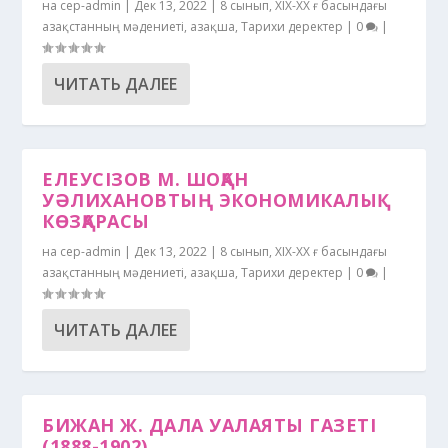
на
cep-admin
|
Дек 13, 2022
|
8 сынып
,
XIХ-XX ғ басындағы
Қазақстанның мәдениеті
,
Қазақша
,
Тарихи деректер
|
0
|
ЧИТАТЬ ДАЛЕЕ
ЕЛЕУСІЗОВ М. ШОҚАН
УӘЛИХАНОВТЫҢ ЭКОНОМИКАЛЫҚ
КӨЗҚАРАСЫ
на
cep-admin
|
Дек 13, 2022
|
8 сынып
,
XIХ-XX ғ басындағы
Қазақстанның мәдениеті
,
Қазақша
,
Тарихи деректер
|
0
|
ЧИТАТЬ ДАЛЕЕ
БИЖАН Ж. ДАЛА УАЛАЯТЫ ГАЗЕТІ
(1888-1902)