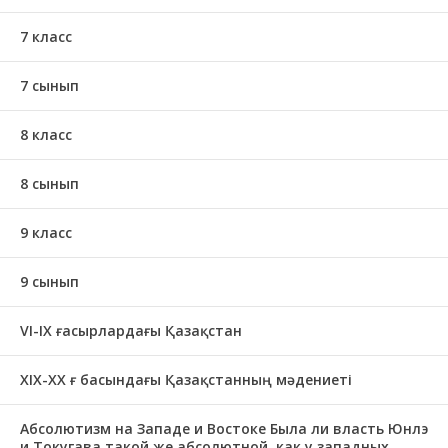
7 класс
7 сынып
8 класс
8 сынып
9 класс
9 сынып
VI-IX ғасырлардағы Қазақстан
XIХ-XX ғ басындағы Қазақстанның мәдениеті
Абсолютизм на Западе и Востоке Была ли власть Юнлэ
и Токугава такой же абсолютной, как у западных