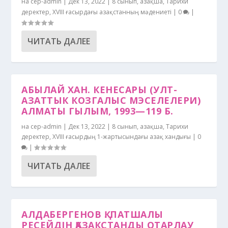
на
cep-admin
|
Дек 13, 2022
|
8 сынып
,
Қазақша
,
Тарихи
деректер
,
ХVІІІ ғасырдағы Қазақстанның мәдениеті
|
0
|
ЧИТАТЬ ДАЛЕЕ
АБЫЛАЙ ХАН. КЕНЕСАРЫ (УЛТ-
АЗАТТЫК КОЗГАЛЫС МЭСЕЛЕЛЕРИ)
АЛМАТЫ ГЫЛЫМ, 1993—119 Б.
на
cep-admin
|
Дек 13, 2022
|
8 сынып
,
Қазақша
,
Тарихи
деректер
,
ХVIII ғасырдың 1-жартысындағы Қазақ хандығы
|
0
|
ЧИТАТЬ ДАЛЕЕ
АЛДАБЕРГЕНОВ Қ. ПАТШАЛЫ
РЕСЕЙДІН ҚАЗАКСТАНДЫ ОТАРЛАУ