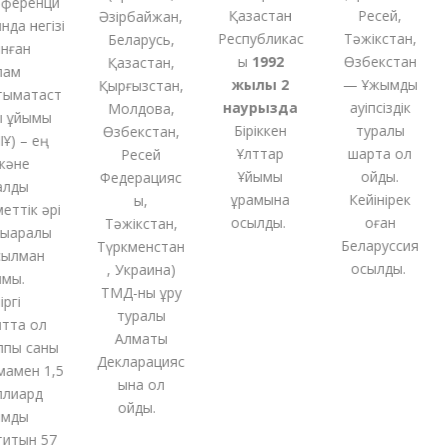
еренци
Қазақстан
Ресей,
Әзірбайжан,
а негізі
Республикас
Тәжікстан,
Беларусь,
ған
ы
1992
Өзбекстан
Қазақстан,
м
жылы 2
— Ұжымдық
Қырғызстан,
мақтаст
наурызда
қауіпсіздік
Молдова,
ұйымы
Біріккен
туралы
Өзбекстан,
) – ең
Ұлттар
шартқа қол
Ресей
әне
Ұйымы
қойды.
Федерацияс
лды
құрамына
Кейінірек
ы,
ттік әрі
қосылды.
оған
Тәжікстан,
аралық
Беларуссия
Түркменстан
лман
қосылды.
,
Украина
)
ы.
ТМД-
ны
құру
гі
туралы
та ол
Алматы
ы саны
Декларацияс
мен 1,5
ына қол
иард
қойды
.
ды
итын 57