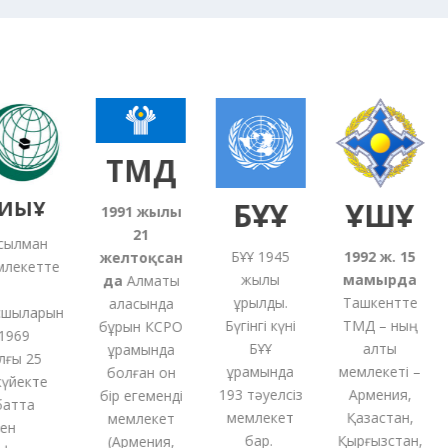
ТМД
ИЫҰ
БҰҰ
ҰҚШҰ
1991
жылғы
21
лман
БҰҰ 1945
1992 ж. 15
желтоқсан
екетте
жылы
мамырда
да
Алматы
құрылды.
Ташкентте
қаласында
ыларын
Бүгінгі күні
ТМД – ның
бұрын КСРО
969
БҰҰ
алты
құрамында
ы 25
құрамында
мемлекеті –
болған
он
йекте
193 тәуелсіз
Армения,
бір
егеменді
тта
мемлекет
Қазақстан,
мемлекет
н
бар.
Қырғызстан,
(
Армения,