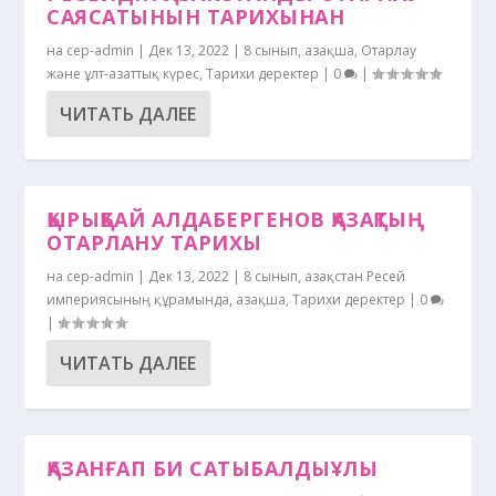
САЯСАТЫНЫН ТАРИХЫНАН
на
cep-admin
|
Дек 13, 2022
|
8 сынып
,
Қазақша
,
Отарлау
және ұлт-азаттық күрес
,
Тарихи деректер
|
0
|
ЧИТАТЬ ДАЛЕЕ
ҚЫРЫҚБАЙ АЛДАБЕРГЕНОВ ҚАЗАҚТЫҢ
ОТАРЛАНУ ТАРИХЫ
на
cep-admin
|
Дек 13, 2022
|
8 сынып
,
Қазақстан Ресей
империясының құрамында
,
Қазақша
,
Тарихи деректер
|
0
|
ЧИТАТЬ ДАЛЕЕ
ҚАЗАНҒАП БИ САТЫБАЛДЫҰЛЫ