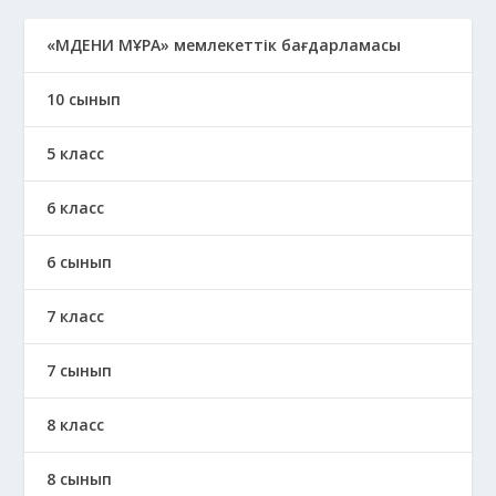
«МӘДЕНИ МҰРА» мемлекеттік бағдарламасы
10 сынып
5 класс
6 класс
6 сынып
7 класс
7 сынып
8 класс
8 сынып