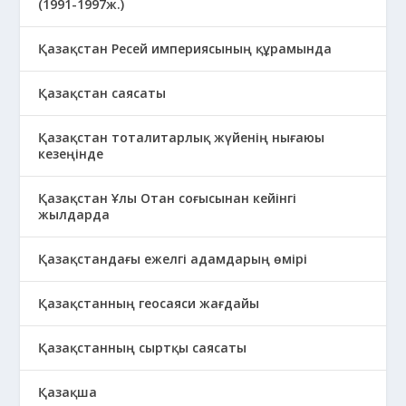
(1991-1997ж.)
Қазақстан Ресей империясының құрамында
Қазақстан саясаты
Қазақстан тоталитарлық жүйенің нығаюы
кезеңінде
Қазақстан Ұлы Отан соғысынан кейінгі
жылдарда
Қазақстандағы ежелгі адамдарың өмірі
Қазақстанның геосаяси жағдайы
Қазақстанның сыртқы саясаты
Қазақша