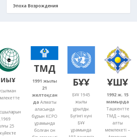
Эпоха Возрождения
ТМД
ИЫҰ
БҰҰ
ҰҚШҰ
1991
жылғы
21
ылман
БҰҰ 1945
1992 ж. 15
желтоқсан
лекетте
жылы
мамырда
да
Алматы
құрылды.
Ташкентте
қаласында
шыларын
Бүгінгі күні
ТМД – ның
бұрын КСРО
1969
БҰҰ
алты
құрамында
ғы 25
құрамында
мемлекеті –
болған
он
үйекте
193 тәуелсіз
Армения,