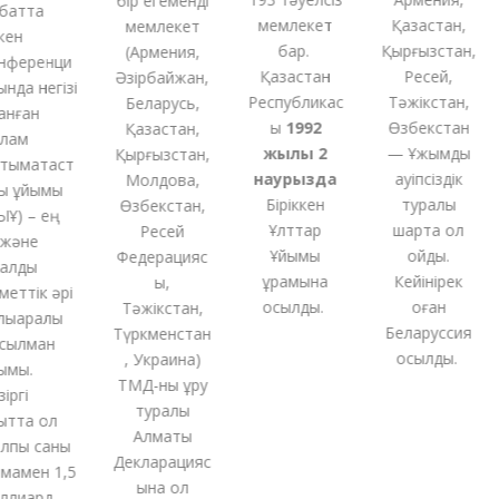
бір
егеменді
атта
мемлекет
Қазақстан,
мемлекет
ен
бар.
Қырғызстан,
(
Армения,
ференци
Қазақстан
Ресей,
Әзірбайжан,
да негізі
Республикас
Тәжікстан,
Беларусь,
нған
ы
1992
Өзбекстан
Қазақстан,
ам
жылы 2
— Ұжымдық
Қырғызстан,
ымақтаст
наурызда
қауіпсіздік
Молдова,
 ұйымы
Біріккен
туралы
Өзбекстан,
) – ең
Ұлттар
шартқа қол
Ресей
және
Ұйымы
қойды.
Федерацияс
алды
құрамына
Кейінірек
ы,
еттік әрі
қосылды.
оған
Тәжікстан,
қаралық
Беларуссия
Түркменстан
ылман
қосылды.
,
Украина
)
мы.
ТМД-
ны
құру
ргі
туралы
тта ол
Алматы
пы саны
Декларацияс
амен 1,5
ына қол
лиард