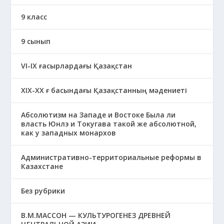
9 класс
9 сынып
VI-IX ғасырлардағы Қазақстан
XIХ-XX ғ басындағы Қазақстанның мәдениеті
Абсолютизм на Западе и Востоке Была ли
власть Юнлэ и Токугава такой же абсолютной,
как у западных монархов
Административно-территориальные реформы в
Казахстане
Без рубрики
В.М.МАССОН — КУЛЬТУРОГЕНЕЗ ДРЕВНЕЙ