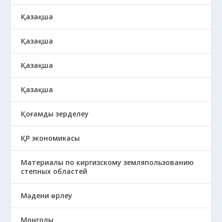
Қазақша
Қазақша
Қазақша
Қазақша
Қоғамды зерделеу
ҚР экономикасы
Материалы по киргизскому земляпользованию
степных областей
Мәдени өрлеу
Монголы