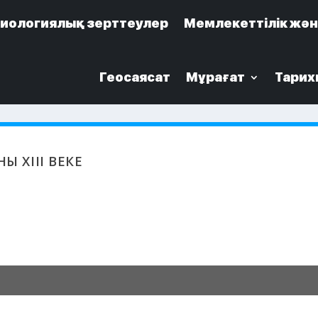
иологиялық зерттеулер
иологиялық зерттеулер
Мемлекеттілік жән
Мемлекеттілік жән
Геосаясат
Геосаясат
Мұрағат
Мұрағат
Тарих
Тарих
 ХҮІІІ ВЕКЕ