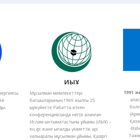
ИЫҰ
1991
жыл
ргиясы
Мұсылман мемлекеттері
қаласы
басшыларының 1969 жылғы 25
болға
.
қыркүйекте Рабатта өткен
(
Армени
конференциясында негізі қаланған
Қазақс
Ислам ынтымақтастығы ұйымы (ИЫҰ) –
Өзбекс
ең ірі және ықпалды үкіметтік әрі
Тәжікст
халықаралық мұсылман ұйымы.
Қазіргі