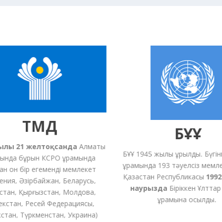
ТМД
БҰҰ
ғы
21
желтоқсанда
Алматы
БҰҰ 1945 жылы құрылды.
Бүгінгі 
нда
бұрын КСРО құрамында
құрамында 193 тәуелсіз мемлек
н
он
бір
егеменді
мемлекет
Қазақстан Республикасы
1992 
я, Әзірбайжан, Беларусь,
наурызда
Біріккен Ұлттар 
тан, Қырғызстан, Молдова,
құрамына қосылды.
тан, Ресей Федерациясы,
ан, Түркменстан,
Украина
)