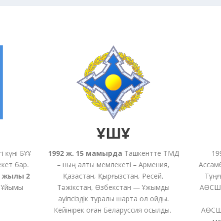
ҰҚШҰ
күні БҰҰ
1992 ж. 15 мамырда
Ташкентте ТМД
1992 
ет бар.
– ның алты мемлекеті – Армения,
Ассамбл
жылы 2
Қазақстан, Қырғызстан, Ресей,
Тұңғыш
Ұйымы
Тәжікстан, Өзбекстан — Ұжымдық
АӨСШК қ
қауіпсіздік туралы шартқа қол қойды.
АӨСШК са
Кейінірек оған
Беларуссия
қосылды.