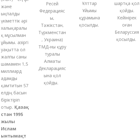
Ұлттар
шартқа қол
Ресей
және
Ұйымы
қойды.
Федерацияс
ықпалды
құрамына
Кейінірек
ы,
үкіметтік әрі
қосылды.
оған
Тәжікстан,
халықаралы
Беларуссия
Түркменстан
қ мұсылман
қосылды.
,
Украина
)
ұйымы.
Қазіргі
ТМД-
ны
құру
уақытта ол
туралы
жалпы саны
Алматы
шамамен 1,5
Декларацияс
миллиард
ына қол
адамды
қойды
.
қамтитын 57
елдің басын
біріктіріп
отыр.
Қазақ
стан 1995
жылы
Ислам
ынтымақт