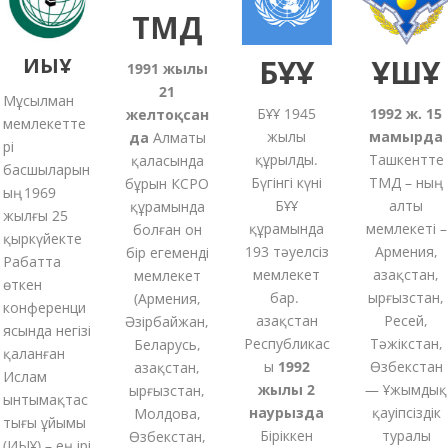
ТМД
ИЫҰ
БҰҰ
ҰҚШҰ
1991
жылғы
21
Мұсылман
БҰҰ 1945
1992 ж. 15
желтоқсан
мемлекетте
жылы
мамырда
да
Алматы
рі
құрылды.
Ташкентте
қаласында
басшыларын
Бүгінгі күні
ТМД – ның
бұрын КСРО
ың 1969
БҰҰ
алты
құрамында
жылғы 25
құрамында
мемлекеті –
болған
он
қыркүйекте
193 тәуелсіз
Армения,
бір
егеменді
Рабатта
мемлекет
Қазақстан,
мемлекет
өткен
бар.
Қырғызстан,
(
Армения,
конференци
Қазақстан
Ресей,
Әзірбайжан,
ясында негізі
Республикас
Тәжікстан,
Беларусь,
қаланған
ы
1992
Өзбекстан
Қазақстан,
Ислам
жылы 2
— Ұжымдық
Қырғызстан,
ынтымақтас
наурызда
қауіпсіздік
Молдова,
тығы ұйымы
Біріккен
туралы
Өзбекстан,
(ИЫҰ) – ең ірі