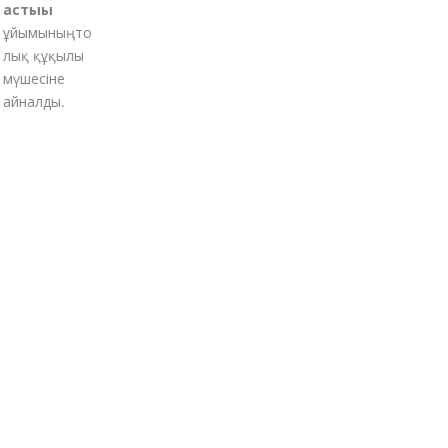
астығы
ұйымының
то
лық құқылы
мүшесіне
айналды.