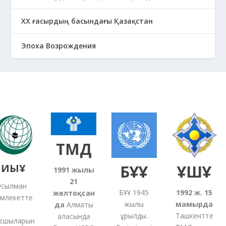
ХХ ғасырдың басындағы Қазақстан
Эпоха Возрождения
ТМД
ИЫҰ
БҰҰ
ҰҚШҰ
1991
жылғы
21
ылман
БҰҰ 1945
1992 ж. 15
желтоқсан
лекетте
жылы
мамырда
да
Алматы
құрылды.
Ташкентте
қаласында
шыларын