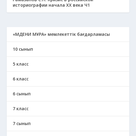
историографии начала ХХ века Ч1
«МӘДЕНИ МҰРА» мемлекеттік бағдарламасы
10 сынып
5 класс
6 класс
6 сынып
7 класс
7 сынып