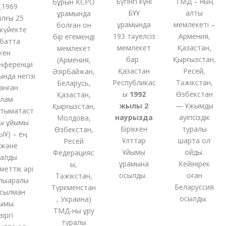
Бүгінгі күні
ТМД – ның
бұрын КСРО
1969
БҰҰ
алты
құрамында
ғы 25
құрамында
мемлекеті –
болған
он
үйекте
193 тәуелсіз
Армения,
бір
егеменді
атта
мемлекет
Қазақстан,
мемлекет
ен
бар.
Қырғызстан,
(
Армения,
ференци
Қазақстан
Ресей,
Әзірбайжан,
да негізі
Республикас
Тәжікстан,
Беларусь,
нған
ы
1992
Өзбекстан
Қазақстан,
ам
жылы 2
— Ұжымдық
Қырғызстан,
ымақтаст
наурызда
қауіпсіздік
Молдова,
 ұйымы
Біріккен
туралы
Өзбекстан,
) – ең
Ұлттар
шартқа қол
Ресей
және
Ұйымы
қойды.
Федерацияс
алды
құрамына
Кейінірек
ы,
еттік әрі
қосылды.
оған
Тәжікстан,
қаралық
Беларуссия
Түркменстан
ылман
қосылды.
,
Украина
)
мы.
ТМД-
ны
құру
ргі
туралы