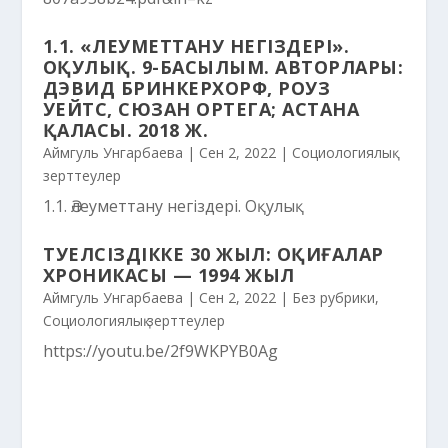
1.1. «ӘЛЕУМЕТТАНУ НЕГІЗДЕРІ».
ОҚУЛЫҚ. 9-БАСЫЛЫМ. АВТОРЛАРЫ:
ДЭВИД БРИНКЕРХОРФ, РОУЗ
УЕЙТС, СЮЗАН ОРТЕГА; АСТАНА
ҚАЛАСЫ. 2018 Ж.
Аймгуль Унгарбаева
|
Сен 2, 2022
|
Социологиялық
зерттеулер
1.1. Әлеуметтану негіздері. Оқулық
ТӘУЕЛСІЗДІККЕ 30 ЖЫЛ: ОҚИҒАЛАР
ХРОНИКАСЫ — 1994 ЖЫЛ
Аймгуль Унгарбаева
|
Сен 2, 2022
|
Без рубрики
,
Социологиялық зерттеулер
https://youtu.be/2f9WKPYB0Ag