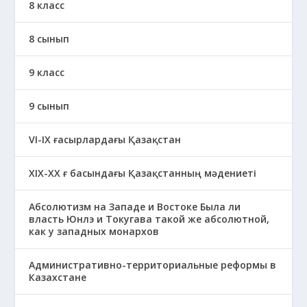
8 класс
8 сынып
9 класс
9 сынып
VI-IX ғасырлардағы Қазақстан
XIХ-XX ғ басындағы Қазақстанның мәдениеті
Абсолютизм на Западе и Востоке Была ли
власть Юнлэ и Токугава такой же абсолютной,
как у западных монархов
Административно-территориальные реформы в
Казахстане