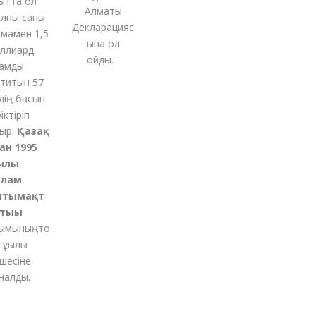
тта ол
Алматы
пы саны
Декларацияс
амен 1,5
ына қол
лиард
қойды
.
мды
итын 57
ің басын
ктіріп
р.
Қазақ
н 1995
лы
ам
тымақт
ығы
мының
то
ұқылы
есіне
алды.