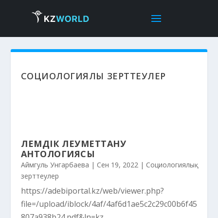
СОЦИОЛОГИЯЛЫҚ ЗЕРТТЕУЛЕР
ӘЛЕМДІК ӘЛЕУМЕТТАНУ
АНТОЛОГИЯСЫ
Аймгуль Унгарбаева
|
Сен 19, 2022
|
Социологиялық
зерттеулер
https://adebiportal.kz/web/viewer.php?
file=/upload/iblock/4af/4af6d1ae5c2c29c00b6f45
807a938b24.pdf&ln=kz